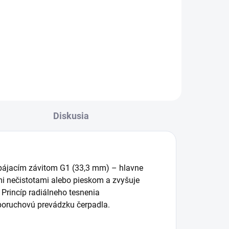
Výkonné čerpadlo BP 4 Home &
 BP
Garden značky Kärcher prináša
vynikajúce riešenie pre
cím
zavlažovanie záhrady, alebo
zásobovanie domácnosti
úžitkovou vodou.
Diskusia
ipájacím závitom G1 (33,3 mm) – hlavne
kými nečistotami alebo pieskom a zvyšuje
. Princíp radiálneho tesnenia
poruchovú prevádzku čerpadla.