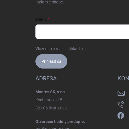
našom e-shope.
EMAIL
Vložením e-mailu súhlasíte s
podmienkami ochrany 
Prihlásiť sa
ADRESA
KON
Montes SK, s.r.o.
Kvetinárska 15
821 06 Bratislava
Otváracie hodiny predajne: