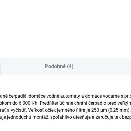
litné domové a záhradné
Domové a záhradné čerpadlo
padlo BP 3 Home & Garden od
5 Home & Garden sa pýši
y Kärcher je ideálne na
efektívnym 4-stupňovým hna
ívanie alternatívnych
zariadením na zavlažovanie
ných zdrojov pre zavlažovanie
záhrady a zásobovanie
rady a zásobovanie...
domácnosti využívaním
alternatívnych vodných...
Podobné (4)
hradné čerpadlá, domáce vodné automaty a domáce vodárne s pr
ietokom do 6 000 l/h. Predfilter účinne chráni čerpadlo pred veľ
rať a vyčistiť. Veľkosť očiek jemného filtra je 250 µm (0,25 mm)
je jednoduchú montáž, spoľahlivo utesňuje a zaručuje tak bez