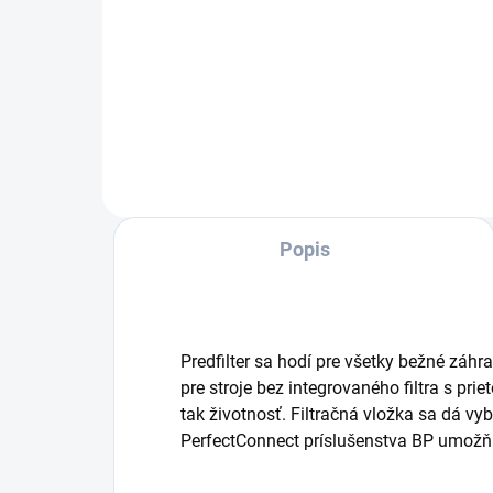
Záhradné čerpadlo BP 2 Garden
Kva
je ideálnym riešením na
čer
zavlažovanie záhrady
firm
prostredníctvom alternatívnych
využ
vodných zdrojov. Tlakové
vod
čerpadlo vyniká vysokou sacou
záh
silou a...
Popis
Predfilter sa hodí pre všetky bežné zá
pre stroje bez integrovaného filtra s pr
tak životnosť. Filtračná vložka sa dá vyb
PerfectConnect príslušenstva BP umožňu