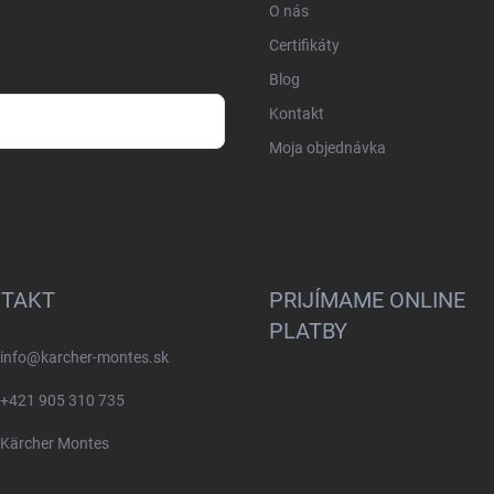
O nás
Certifikáty
Blog
Kontakt
Moja objednávka
osobných údajov
TAKT
PRIJÍMAME ONLINE
PLATBY
info
@
karcher-montes.sk
+421 905 310 735
Kärcher Montes