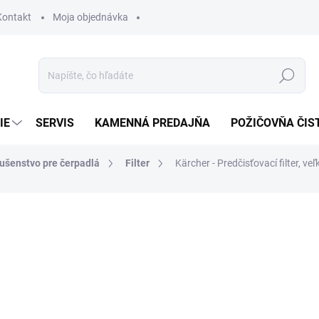
Kontakt
Moja objednávka
Hľadať
IE
SERVIS
KAMENNÁ PREDAJŇA
POŽIČOVŇA ČIS
lušenstvo pre čerpadlá
Filter
Kärcher - Predčisťovací filter, ve
otenia
51,80 €
42,11 € bez DPH
Jednotková
SKLADOM U DODÁVATEĽA (
cena: