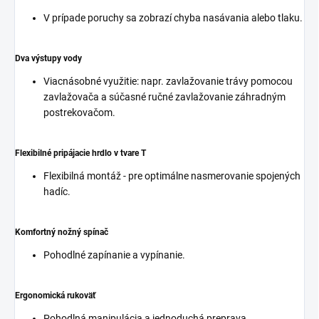
V prípade poruchy sa zobrazí chyba nasávania alebo tlaku.
Dva výstupy vody
Viacnásobné využitie: napr. zavlažovanie trávy pomocou
zavlažovača a súčasné ručné zavlažovanie záhradným
postrekovačom.
Flexibilné pripájacie hrdlo v tvare T
Flexibilná montáž - pre optimálne nasmerovanie spojených
hadíc.
Komfortný nožný spínač
Pohodlné zapínanie a vypínanie.
Ergonomická rukoväť
Pohodlná manipulácia a jednoduchá preprava.