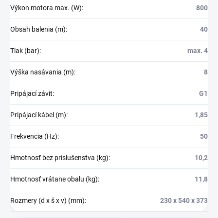
Výkon motora max. (W)
:
800
Obsah balenia (m)
:
40
Tlak (bar)
:
max. 4
Výška nasávania (m)
:
8
Pripájací závit
:
G1
Pripájací kábel (m)
:
1,85
Frekvencia (Hz)
:
50
Hmotnosť bez príslušenstva (kg)
:
10,2
Hmotnosť vrátane obalu (kg)
:
11,8
Rozmery (d x š x v) (mm)
:
230 x 540 x 373