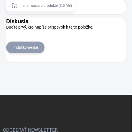
Informácia o produkte (3.5 MB)
Diskusia
Buďte prvý, kto napíše príspevok k tejto položke.
Pridať komentár
Z
á
p
ä
t
i
ODOBERAŤ NEWSLETTER