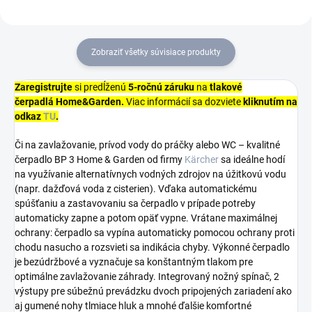
Zobraziť všetky súvisiace produkty
Zaregistrujte
si predĺženú
5-ročnú záruku
na
tlakové
čerpadlá
Home&Garden.
Viac informácií sa dozviete
kliknutím na
odkaz
TU
.
Či na zavlažovanie, prívod vody do práčky alebo WC – kvalitné
čerpadlo BP 3 Home & Garden od firmy
Kärcher
sa ideálne hodí
na využívanie alternatívnych vodných zdrojov na úžitkovú vodu
(napr. dažďová voda z cisterien). Vďaka automatickému
spúšťaniu a zastavovaniu sa čerpadlo v prípade potreby
automaticky zapne a potom opäť vypne. Vrátane maximálnej
ochrany: čerpadlo sa vypína automaticky pomocou ochrany proti
chodu nasucho a rozsvieti sa indikácia chyby. Výkonné čerpadlo
je bezúdržbové a vyznačuje sa konštantným tlakom pre
optimálne zavlažovanie záhrady. Integrovaný nožný spínač, 2
výstupy pre súbežnú prevádzku dvoch pripojených zariadení ako
aj gumené nohy tlmiace hluk a mnohé ďalšie komfortné