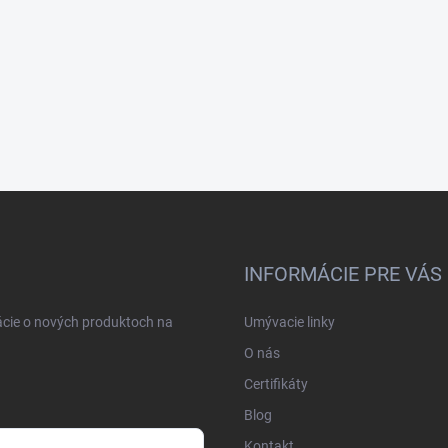
INFORMÁCIE PRE VÁS
ácie o nových produktoch na
Umývacie linky
O nás
Certifikáty
Blog
Kontakt