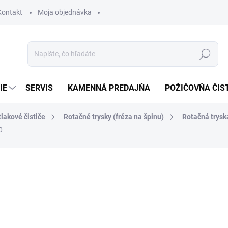
Kontakt
Moja objednávka
Hľadať
IE
SERVIS
KAMENNÁ PREDAJŇA
POŽIČOVŇA ČIS
lakové čističe
Rotačné trysky (fréza na špinu)
Rotačná trysk
0
otenia
228,66 €
185,90 € bez DPH
Jednotková
SKLADOM U DODÁVATEĽA (