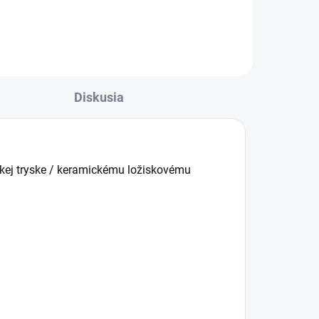
každodenné zdolávanie
náročných úloh. Extrémny výkon
pre spoľahlivé výsledky čistenia.
Diskusia
ckej tryske / keramickému ložiskovému