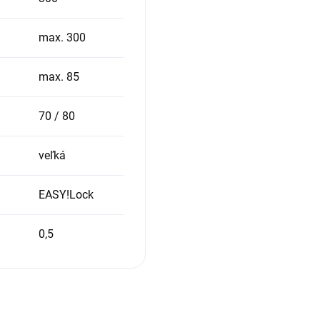
max. 300
max. 85
70 / 80
veľká
EASY!Lock
0,5