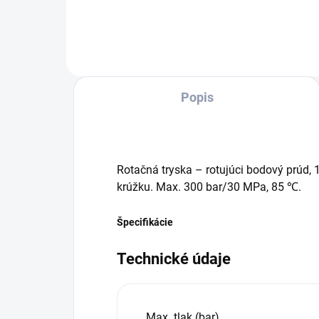
vysokotlakovej hadici a 4-
reži
pólovému vodou chladenému
vst
elektromotoru výkonné a účinné
pišt
umývanie.
regu
Popis
Rotačná tryska – rotujúci bodový prúd,
krúžku. Max. 300 bar/30 MPa, 85 ℃.
Špecifikácie
Technické údaje
Max. tlak (bar)