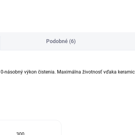
mom eco!efficiency,
integrovanými nádržami,
avanými nádržkami,
pištoľou EASY!Force,
oľou EASY!Force, variabilnou
bezstupňovou...
láciou...
Podobné (6)
 10-násobný výkon čistenia. Maximálna životnosť vďaka kerami
300