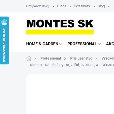
Prejsť
Umývacie linky
O nás
Certifikáty
Blog
na
obsah
HOME & GARDEN
PROFESSIONAL
AKC
Domov
Professional
Príslušenstvo
Vysokot
Kärcher - Rotačná tryska, veľká, 070/080, 4.114-030.
Neohodnotené
Podrobnosti hodn