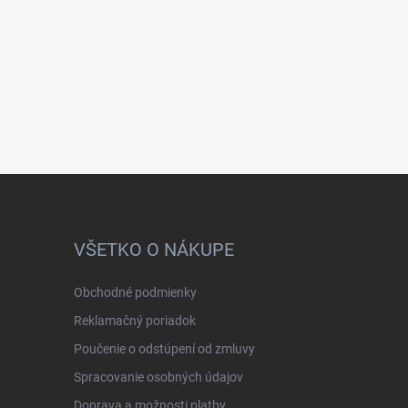
VŠETKO O NÁKUPE
Obchodné podmienky
Reklamačný poriadok
Poučenie o odstúpení od zmluvy
Spracovanie osobných údajov
Doprava a možnosti platby