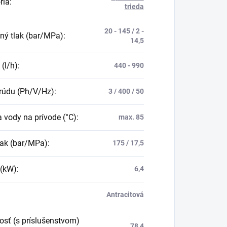
ria
:
trieda
20 - 145 / 2 -
ný tlak (bar/MPa)
:
14,5
 (l/h)
:
440 - 990
rúdu (Ph/V/Hz)
:
3 / 400 / 50
a vody na prívode (°C)
:
max. 85
lak (bar/MPa)
:
175 / 17,5
 (kW)
:
6,4
Antracitová
sť (s príslušenstvom)
78,4