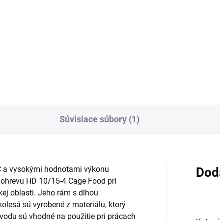
Do košíka
Do košíka
stranný, jemný vysokotlakový
palný koncentrát na
traňovanie mastnoty, oleja a
istenia emisiami. Ideálne na
enie fasád a citlivých
rchov.
Súvisiace súbory (1)
°C a vysokými hodnotami výkonu
Dod
z ohrevu HD 10/15-4 Cage Food pri
ej oblasti. Jeho rám s dlhou
kolesá sú vyrobené z materiálu, ktorý
odu sú vhodné na použitie pri prácach