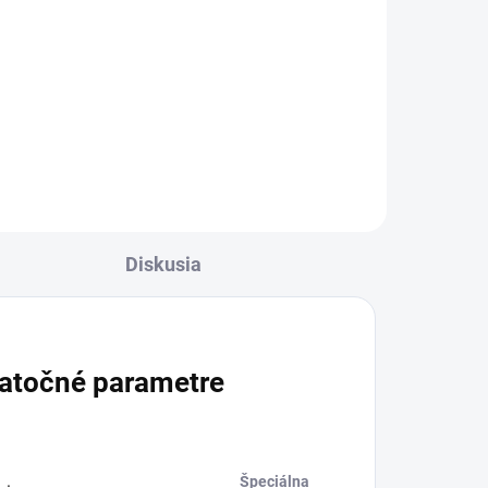
Do košíka
Odstraňuje aj tie najodolnejšie
nečistoty z mastnoty, bielkovín,
oleja a sadzí z podláh,
pracovných priestorov, strojov
atď. (zvlášť vhodné na použitie v
potravinárskom...
Diskusia
atočné parametre
Špeciálna