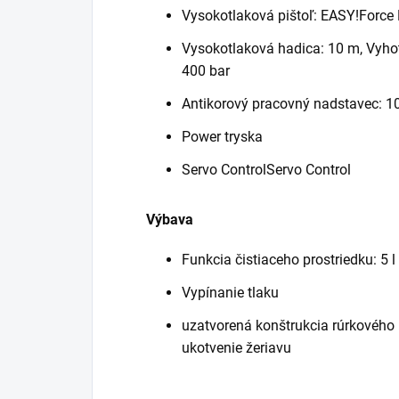
Vysokotlaková pištoľ:
EASY!Force
Vysokotlaková hadica: 10 m, Vyhot
400 bar
Antikorový pracovný nadstavec: 
Power tryska
Servo ControlServo Control
Výbava
Funkcia čistiaceho prostriedku: 5 l
Vypínanie tlaku
uzatvorená konštrukcia rúrkového
ukotvenie žeriavu