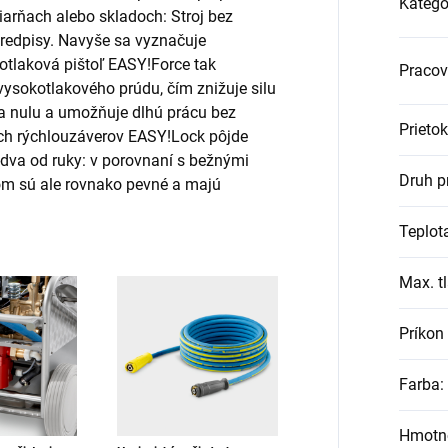
Kategó
iarňach alebo skladoch: Stroj bez
predpisy. Navyše sa vyznačuje
otlaková pištoľ
EASY!Force
tak
Pracov
vysokotlakového prúdu, čím znižuje silu
na nulu a umožňuje dlhú prácu bez
Prietok
h rýchlouzáverov
EASY!Lock
pôjde
-dva od ruky: v porovnaní s bežnými
Druh p
ičom sú ale rovnako pevné a majú
Teplot
Max. t
Príkon
Farba
:
Hmotno