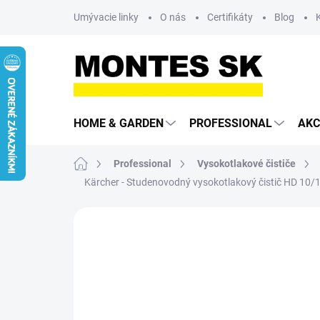
Prejsť
Umývacie linky
O nás
Certifikáty
Blog
na
obsah
HOME & GARDEN
PROFESSIONAL
AKC
Domov
Professional
Vysokotlakové čističe
Kärcher - Studenovodný vysokotlakový čistič HD 10/
Neohodnotené
Podrobnosti hodn