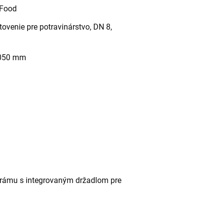
Food
ovenie pre potravinárstvo, DN 8,
1050 mm
 rámu s integrovaným držadlom pre