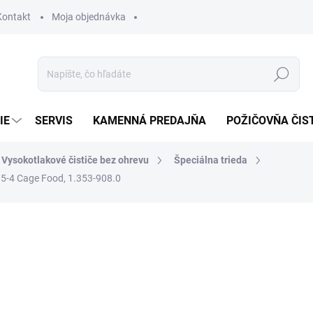
Kontakt
Moja objednávka
Hľadať
IE
SERVIS
KAMENNÁ PREDAJŇA
POŽIČOVŇA ČIS
Vysokotlakové čističe bez ohrevu
Špeciálna trieda
15-4 Cage Food, 1.353-908.0
otenia
8 419,35 €
7 9
6 451,07 € bez DPH
Jednotková
SKLADOM U DODÁVATEĽA (