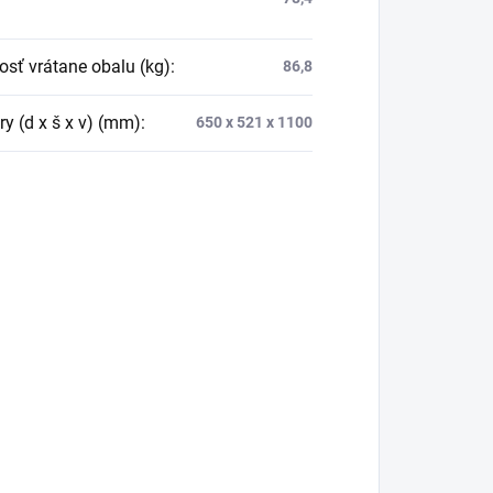
sť vrátane obalu (kg)
:
86,8
y (d x š x v) (mm)
:
650 x 521 x 1100