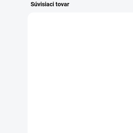
Súvisiaci tovar
2.111-013.0
ZADARMO
SKLADOM U DODÁVATEĽA (5-7
PRAC. DNÍ)
Kärcher - Plošný čistič FR
Kä
30 ME, 2.111-013.0
Pr
čis
595 €
6.
32
483,74 € bez DPH
26,
Do košíka