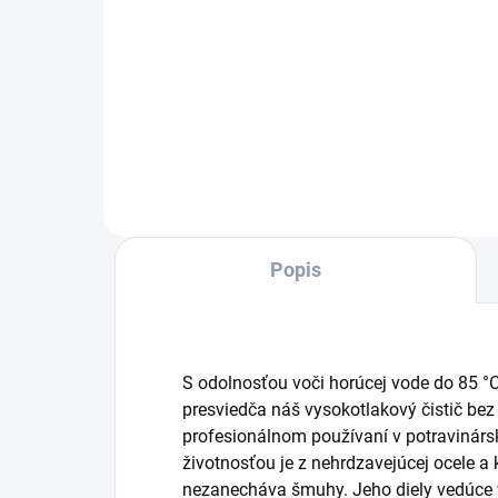
Čistič povrchov z nehrdzavejúcej
ocele odolný voči horúcej vode s
Vše
dvojitými keramickými ložiskami a
kva
pripojením sacej hadice. Ideálne
ods
na vnútorné čistenie, napr.
zneč
potravinársky...
čist
pov
Popis
S odolnosťou voči horúcej vode do 85 
presviedča náš vysokotlakový čistič be
profesionálnom používaní v potravinársk
životnosťou je z nehrdzavejúcej ocele a 
nezanecháva šmuhy. Jeho diely vedúce v