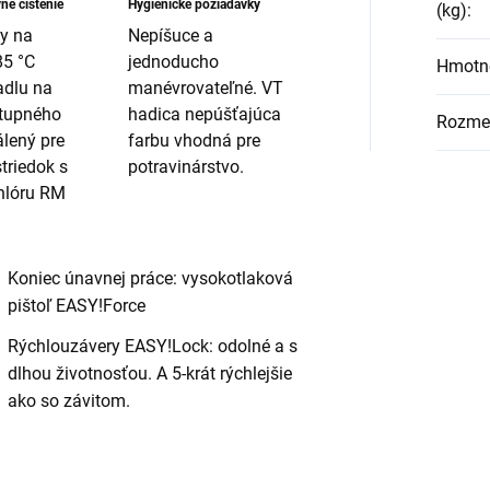
vne čistenie
Hygienické požiadavky
(kg)
:
y na
Nepíšuce a
85 °C
jednoducho
Hmotno
adlu na
manévrovateľné. VT
stupného
hadica nepúšťajúca
Rozmer
álený pre
farbu vhodná pre
striedok s
potravinárstvo.
hlóru RM
Koniec únavnej práce: vysokotlaková
pištoľ
EASY!Force
Rýchlouzávery
EASY!Lock
: odolné a s
dlhou životnosťou. A 5-krát rýchlejšie
ako so závitom.