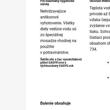
Pre maximálny hygienické
Obzvlášť efektí
nároky
Teplota vod
Nehrdzavejúce
prívode až 
antikorové
vďaka čerp
vyhotovenie. Všetky
zvýšenie v
diely vedúce vodu sú
tlaku. Schv
zo špeciálnej
čistiaci pro
mosadze vhodnej na
obsahom c
použitie
734.
v potravinárstve.
Šetrite silu a čas: vysokotlaková
pištoľ
EASY!Force
a
rýchlouzávery
EASY!Lock
Balenie obsahuje