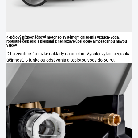
4-pólový nízkootáčkový motor so systémom chladenia vzduch-voda,
robustné čerpadlo s piestami z nehrdzavejúcej ocele a mosadznou hlavou
valcov
Dlhá životnosť a nízke náklady na údržbu. Vysoký výkon a vysoká
účinnosť. S funkciou odsávania a teplotou vody do 60 °C.