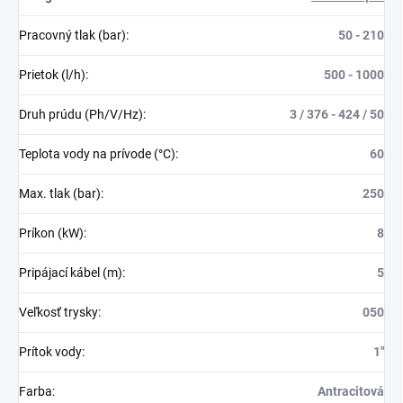
Pracovný tlak (bar)
:
50 - 210
Prietok (l/h)
:
500 - 1000
Druh prúdu (Ph/V/Hz)
:
3 / 376 - 424 / 50
Teplota vody na prívode (°C)
:
60
Max. tlak (bar)
:
250
Príkon (kW)
:
8
Pripájací kábel (m)
:
5
Veľkosť trysky
:
050
Prítok vody
:
1″
Farba
:
Antracitová