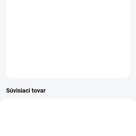
cena:
−
+
Pridať do košíka
Studenovodný vysokotlakový čistič HD 10/21-4 S Classic
poskytuje vysoký výkon a kvalitu Super Class – jeho ergonomický
dizajn z neho robí ideálny nástroj na každodenné použitie.
DETAILNÉ INFORMÁCIE
OPÝTAŤ SA
STRÁŽIŤ
Súvisiaci tovar
4.114-036.0
4.118-005.0