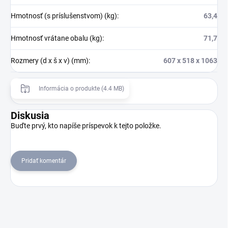
Hmotnosť (s príslušenstvom) (kg)
:
63,4
Hmotnosť vrátane obalu (kg)
:
71,7
Rozmery (d x š x v) (mm)
:
607 x 518 x 1063
Informácia o produkte (4.4 MB)
Diskusia
Buďte prvý, kto napíše príspevok k tejto položke.
Pridať komentár