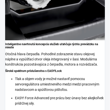
Inteligentne navrhnutá koncepcia služieb uľahčuje rýchlu prevádzku na
mieste
Otočná hlava čerpadla. Pohodlné zobrazenie stavu olejovej
náplne a vypúšťací otvor oleja integrovaný v šasi. Modulárna
konštrukcia pozostávajúca z čerpadla, motora a rozvádzača.
Široké spektrum príslušenstva s
EASY!Lock
Tlak a objem vody je možné nastaviť pomocou
servoregulátora umiestneného medzi medzi pracovným
nadstavcom a spúšťovou pištoľou.
EASY! Force Advanced pre prácu bez únavy bez akejkoľvek
prídržnej sily.