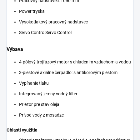
Pracovný nadstavec: 1050 mm
Power tryska
Vysokotlakový pracovný nadstavec
Servo ControlServo Control
Výbava
4-pólový trojfázový motor s chladením vzduchom a vodou
3-piestové axiálne čerpadlo: s antikorovým piestom
Vypínanie tlaku
Integrovaný jemný vodný filter
Priezor pre stav oleja
Prívod vody z mosadze
Oblasti využitia