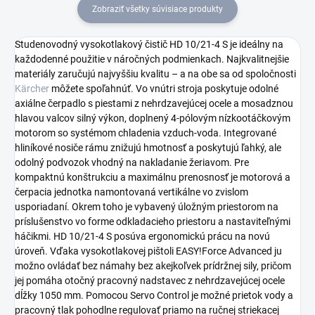
Zobraziť všetky súvisiace produkty
Studenovodný vysokotlakový čistič HD 10/21-4 S je ideálny na
každodenné použitie v náročných podmienkach. Najkvalitnejšie
materiály zaručujú najvyššiu kvalitu – a na obe sa od spoločnosti
Kärcher
môžete spoľahnúť. Vo vnútri stroja poskytuje odolné
axiálne čerpadlo s piestami z nehrdzavejúcej ocele a mosadznou
hlavou valcov silný výkon, doplnený 4-pólovým nízkootáčkovým
motorom so systémom chladenia vzduch-voda. Integrované
hliníkové nosiče rámu znižujú hmotnosť a poskytujú ľahký, ale
odolný podvozok vhodný na nakladanie žeriavom. Pre
kompaktnú konštrukciu a maximálnu prenosnosť je motorová a
čerpacia jednotka namontovaná vertikálne vo zvislom
usporiadaní. Okrem toho je vybavený úložným priestorom na
príslušenstvo vo forme odkladacieho priestoru a nastaviteľnými
háčikmi. HD 10/21-4 S posúva ergonomickú prácu na novú
úroveň. Vďaka vysokotlakovej pištoli
EASY!Force
Advanced ju
možno ovládať bez námahy bez akejkoľvek prídržnej sily, pričom
jej pomáha otočný pracovný nadstavec z nehrdzavejúcej ocele
dĺžky 1050 mm. Pomocou Servo Control je možné prietok vody a
pracovný tlak pohodlne regulovať priamo na ručnej striekacej