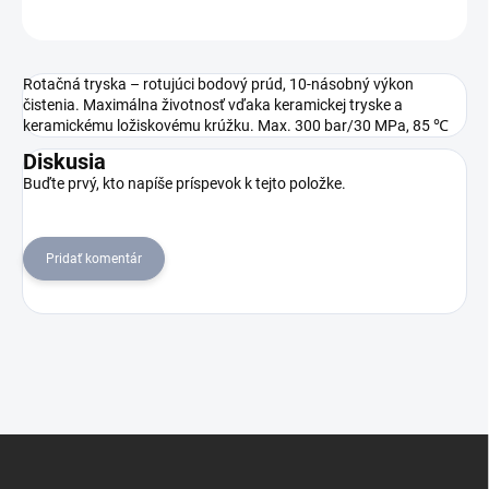
OPÝTAŤ SA
STRÁŽIŤ
Rotačná tryska – rotujúci bodový prúd, 10-násobný výkon
čistenia. Maximálna životnosť vďaka keramickej tryske a
keramickému ložiskovému krúžku. Max. 300 bar/30 MPa, 85 ℃
Diskusia
Buďte prvý, kto napíše príspevok k tejto položke.
Pridať komentár
Z
á