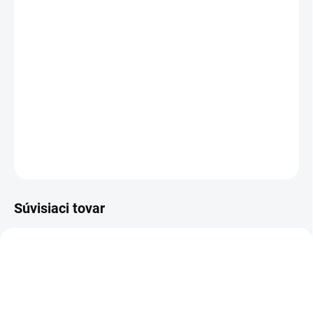
cena:
−
+
Pridať do košíka
Vyvinutý špeciálne pre náročné, nepretržité použitie a optimálne
výsledky čistenia: stacionárny studenovodný vysokotlak. čistič HD
13/18-4 S St Classic. Jednoduchá inštalácia,údržba,obsluha.
DETAILNÉ INFORMÁCIE
OPÝTAŤ SA
STRÁŽIŤ
Súvisiaci tovar
2.640-679.0
5.763-020.0