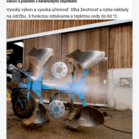
valcov a piestami s keramickými objímkami
Vysoký výkon a vysoká účinnosť. Dlhá životnosť a nízke náklady
na údržbu. S funkciou odsávania a teplotou vody do 60 °C.