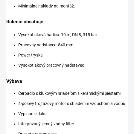
Minimálne náklady na montáž.
Balenie obsahuje
Vysokotlaková hadica: 10 m, DN 8, 315 bar
Pracovný nadstavec: 840 mm
Power tryska
Vysokotlakový pracovný nadstavec
Výbava
Čerpadlo s kľukovým hriadeľom s keramickými piestami
4-pólový trojfázový motor s chladením vzduchom a vodou
Vypínanie tlaku
Integrovaný jemný vodný filter
Priezor pre stav oleja