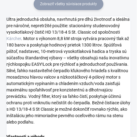
Zobraziť všetky súvisiace produkty
Ultra jednoduchá obsluha, navrhnutá pre dlhú životnosť a ideálna
pre náročné, nepretržité použitie: stacionárny studenovodný
vysokotlakový čistič HD 13/18-4 S St. Classic od spoločnosti
Kärcher
. Motor s výkonom 8,8 kW stroja vytvára pracovný tlak až
180 barov a poskytuje hodinový prietok 1300 litrov. Spúšťová
pištoľ, nadstavec, 10-metrová vysokotlaková hadica a tryska sú
súčasťou štandardnej výbavy – všetky obsahujú našu inovatívnu
rýchlospojku
EASY!Lock
pre rýchlosť a jednoduchosť používania.
Silné, ľahko nastaviteľné čerpadlo kľukového hriadeľa s kvalitnou
mosadznou hlavou valcov a nízkootáčkový 4-pólový motor s
automatickým vypínaním a chladením vzduch/voda zaisťujú
maximálnu spoľahlivosť pre konzistentnú a dlhotrvajúcu
prevádzku. Vodný filter, ktorý sa ľahko čistí, poskytuje účinnú
ochranu proti vniknutiu nečistôt do čerpadla. Bežné čistiace úlohy
s HD 13/18-4 S St Classic je možné dokončiť rovnako rýchlo, ako
inštaláciu jeho mimoriadne pevného oceľového rámu na stenu
alebo podlahu.
Vlastnosti a výhody