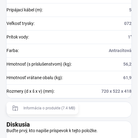
Pripájací kábel (m)
:
5
Veľkosť trysky
:
072
Prítok vody
:
1″
Farba
:
Antracitová
Hmotnosť (s príslušenstvom) (kg)
:
56,2
Hmotnosť vrátane obalu (kg)
:
61,9
Rozmery (d x š x v) (mm)
:
720 x 522 x 418
Informácia o produkte (7.4 MB)
Diskusia
Buďte prvý, kto napíše príspevok k tejto položke.