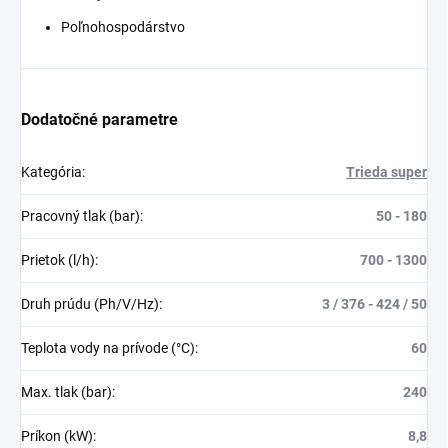
Poľnohospodárstvo
Dodatočné parametre
Kategória
:
Trieda super
Pracovný tlak (bar)
:
50 - 180
Prietok (l/h)
:
700 - 1300
Druh prúdu (Ph/V/Hz)
:
3 / 376 - 424 / 50
Teplota vody na prívode (°C)
:
60
Max. tlak (bar)
:
240
Príkon (kW)
:
8,8