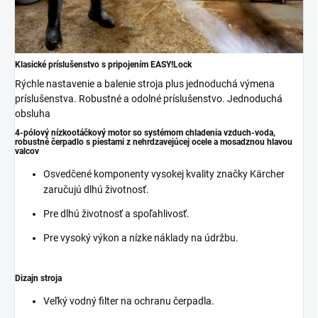
Klasické príslušenstvo s pripojením
EASY!Lock
Rýchle nastavenie a balenie stroja plus jednoduchá výmena
príslušenstva. Robustné a odolné príslušenstvo. Jednoduchá
obsluha
4-pólový nízkootáčkový motor so systémom chladenia vzduch-voda,
robustné čerpadlo s piestami z nehrdzavejúcej ocele a mosadznou hlavou
valcov
Osvedčené komponenty vysokej kvality značky Kärcher
zaručujú dlhú životnosť.
Pre dlhú životnosť a spoľahlivosť.
Pre vysoký výkon a nízke náklady na údržbu.
Dizajn stroja
Veľký vodný filter na ochranu čerpadla.