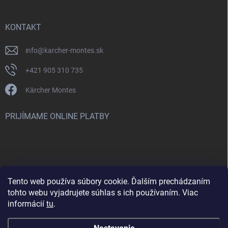
KONTAKT
info
@
karcher-montes.sk
+421 905 310 735
Kärcher Montes
PRIJÍMAME ONLINE PLATBY
Tento web používa súbory cookie. Ďalším prechádzaním
Nenašli ste čo ste hľadali? Máte záujem o inú značku? Skúste
tohto webu vyjadrujete súhlas s ich používaním. Viac
navštíviť aj našu stránku Montclean.sk
informácií
tu
.