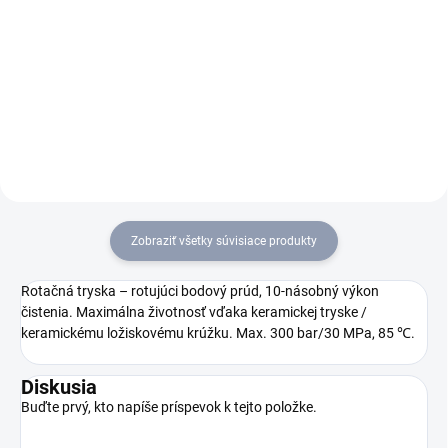
Horúcovodný vysokotlakový
Trojfázový teplovodný
čistič HDS 10/20-4 MX strednej
vysokotlakový čistič s vodou
triedy zabezpečuje vďaka 20 m
chladeným elektromotorom,
vysokotlakovej hadici a 4-
režimom eco!efficiency,
pólovému vodou chladenému
vstavanými nádržkami,
elektromotoru výkonné a
pištoľou EASY!Force,
účinné umývanie.
variabilnou reguláciou...
Zobraziť všetky súvisiace produkty
Rotačná tryska – rotujúci bodový prúd, 10-násobný výkon
čistenia. Maximálna životnosť vďaka keramickej tryske /
keramickému ložiskovému krúžku. Max. 300 bar/30 MPa, 85 ℃.
Diskusia
Buďte prvý, kto napíše príspevok k tejto položke.