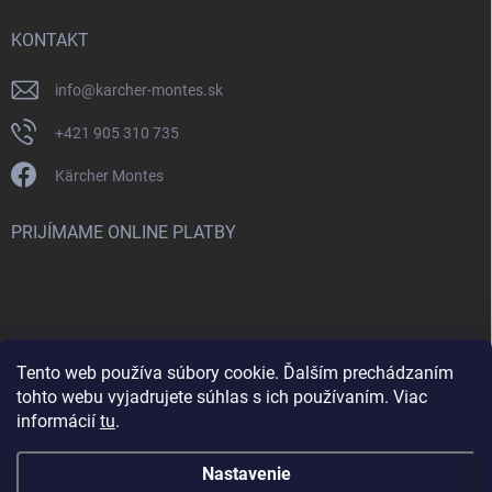
KONTAKT
info
@
karcher-montes.sk
+421 905 310 735
Kärcher Montes
PRIJÍMAME ONLINE PLATBY
Tento web používa súbory cookie. Ďalším prechádzaním
Nenašli ste čo ste hľadali? Máte záujem o inú značku? Skúste
tohto webu vyjadrujete súhlas s ich používaním. Viac
navštíviť aj našu stránku Montclean.sk
informácií
tu
.
Nastavenie