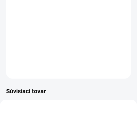
cena:
−
+
Pridať do košíka
Čistiaci prostriedok na báze polyméru na udržiavacie čistenie
všetkých vodeodolných tvrdých a pružných podláh. Protišmykové
vlastnosti v súlade s DIN V 18032-2:2001-04.
DETAILNÉ INFORMÁCIE
OPÝTAŤ SA
STRÁŽIŤ
Súvisiaci tovar
1.127-034.0
1.533-173.0