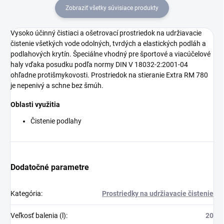
Zobraziť všetky súvisiace produkty
Vysoko účinný čistiaci a ošetrovací prostriedok na udržiavacie
čistenie všetkých vode odolných, tvrdých a elastických podláh a
podlahových krytín. Špeciálne vhodný pre športové a viacúčelové
haly vďaka posudku podľa normy DIN V 18032-2:2001-04
ohľadne protišmykovosti. Prostriedok na stieranie Extra RM 780
je nepenivý a schne bez šmúh.
Oblasti využitia
Čistenie podlahy
Dodatočné parametre
Kategória
:
Prostriedky na udržiavacie čistenie
Veľkosť balenia (l)
:
20