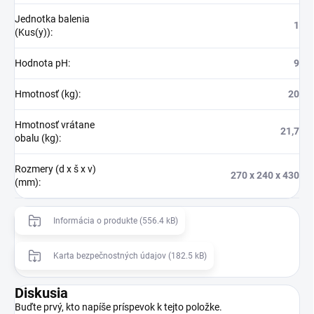
Jednotka balenia
1
(Kus(y))
:
Hodnota pH
:
9
Hmotnosť (kg)
:
20
Hmotnosť vrátane
21,7
obalu (kg)
:
Rozmery (d x š x v)
270 x 240 x 430
(mm)
:
Informácia o produkte (556.4 kB)
Karta bezpečnostných údajov (182.5 kB)
Diskusia
Buďte prvý, kto napíše príspevok k tejto položke.