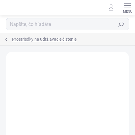
Prejsť
na
obsah
Hľadať
Prostriedky na udržiavacie čistenie
Neohodnotené
Podrobnosti hodnotenia