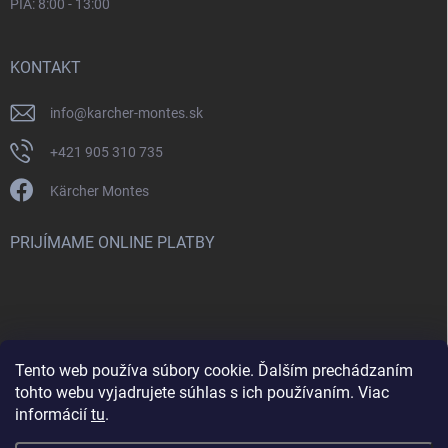
PIA: 8:00 - 13:00
KONTAKT
info
@
karcher-montes.sk
+421 905 310 735
Kärcher Montes
PRIJÍMAME ONLINE PLATBY
Tento web používa súbory cookie. Ďalším prechádzaním
Nenašli ste čo ste hľadali? Máte záujem o inú značku? Skúste
tohto webu vyjadrujete súhlas s ich používaním. Viac
navštíviť aj našu stránku Montclean.sk
informácií
tu
.