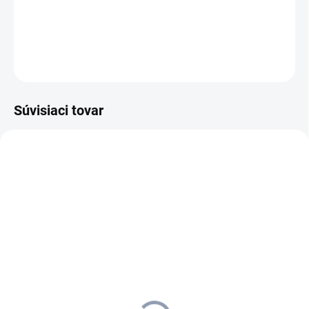
maximálny čistiaci výkon a intenzívne sviežu vôňu.
DETAILNÉ INFORMÁCIE
OPÝTAŤ SA
STRÁŽIŤ
Súvisiaci tovar
AKCIA
1.127-001.0
1.127-002.0
ZADARMO
ZADARMO
SKLADOM U DODÁVATEĽA (5-7
SKLADOM
PRAC. DNÍ)
Kärcher - Podlahový
Kärcher - Ručne vedený
automat BD 50/50 C
umývací automat BD 50/60
Classic Bp - vrátane V lišty,
C Ep Classic, 1.127-002.0
1.127-001.0
2 643 €