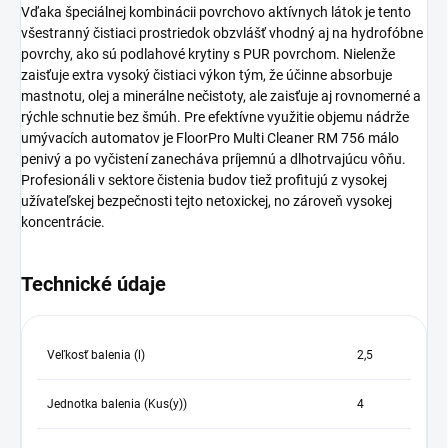
Vďaka špeciálnej kombinácii povrchovo aktívnych látok je tento
všestranný čistiaci prostriedok obzvlášť vhodný aj na hydrofóbne
povrchy, ako sú podlahové krytiny s PUR povrchom. Nielenže
zaisťuje extra vysoký čistiaci výkon tým, že účinne absorbuje
mastnotu, olej a minerálne nečistoty, ale zaisťuje aj rovnomerné a
rýchle schnutie bez šmúh. Pre efektívne využitie objemu nádrže
umývacích automatov je FloorPro Multi Cleaner RM 756 málo
penivý a po vyčistení zanecháva príjemnú a dlhotrvajúcu vôňu.
Profesionáli v sektore čistenia budov tiež profitujú z vysokej
užívateľskej bezpečnosti tejto netoxickej, no zároveň vysokej
koncentrácie.
Technické údaje
Veľkosť balenia (l)
2,5
Jednotka balenia (Kus(y))
4