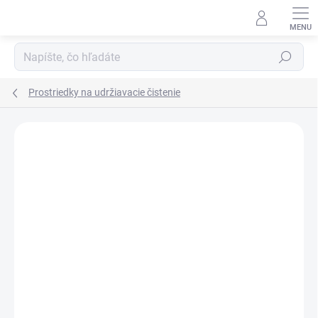
Prejsť
na
obsah
Hľadať
Prostriedky na udržiavacie čistenie
Neohodnotené
Podrobnosti hodnotenia