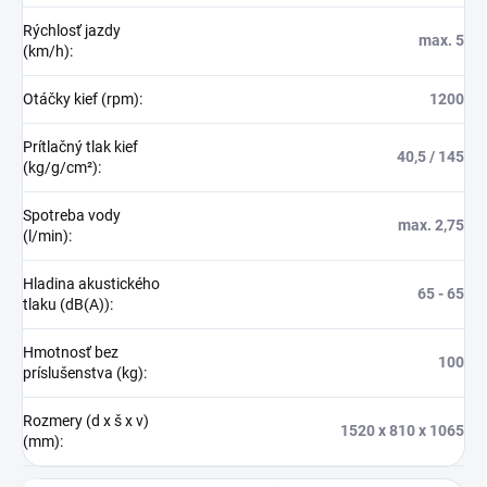
Rýchlosť jazdy
max. 5
(km/h)
:
Otáčky kief (rpm)
:
1200
Prítlačný tlak kief
40,5 / 145
(kg/g/cm²)
:
Spotreba vody
max. 2,75
(l/min)
:
Hladina akustického
65 - 65
tlaku (dB(A))
:
Hmotnosť bez
100
príslušenstva (kg)
:
Rozmery (d x š x v)
1520 x 810 x 1065
(mm)
: