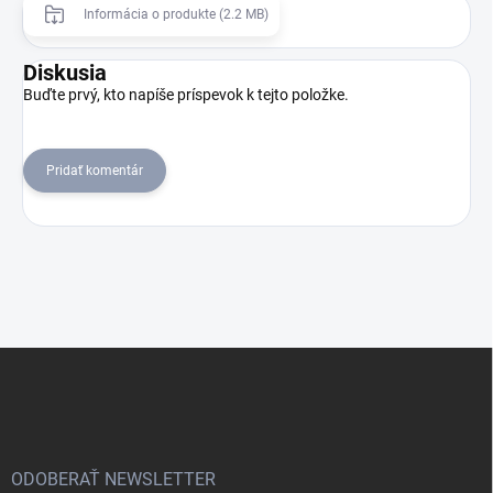
Informácia o produkte (2.2 MB)
Diskusia
Buďte prvý, kto napíše príspevok k tejto položke.
Pridať komentár
Z
á
p
ä
t
i
ODOBERAŤ NEWSLETTER