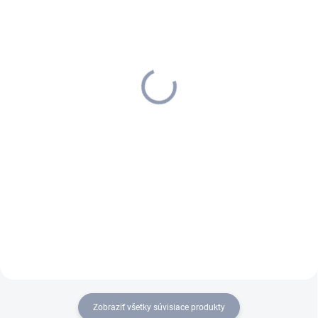
SKLADOM U DODÁVATEĽA (5-7
SKLADOM U DODÁVATEĽA (5-7
PRAC. DNÍ)
PRAC. DNÍ)
Kärcher - Valcové pady,
Kärcher - Valcové pady,
stredné, 105 mm, Stredná,
Tvrdá, Zelená, 6.369-455.0
Červená, 6.369-456.0
55,64 €
55,64 €
45,24 € bez DPH
45,24 € bez DPH
Do košíka
Do košíka
Zobraziť všetky súvisiace produkty