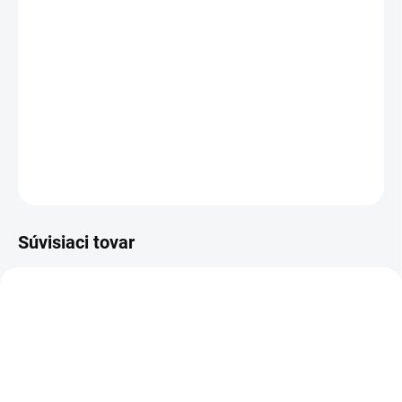
−
+
Pridať do košíka
Všestranný podlahový automat BR 75/75 W Classic Bp so 75-
litrovými nádržami, dvojvalcovou kefovou hlavou a veľmi
jednoduchým konceptom obsluhy a údržby.
DETAILNÉ INFORMÁCIE
OPÝTAŤ SA
STRÁŽIŤ
Súvisiaci tovar
6.369-456.0
6.369-455.0