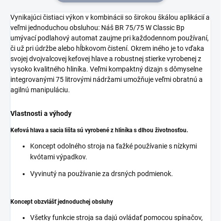
Vynikajúci čistiaci výkon v kombinácii so širokou škálou aplikácií a
veľmi jednoduchou obsluhou: Náš BR 75/75 W Classic Bp
umývací podlahový automat zaujme pri každodennom používaní,
či už pri údržbe alebo hĺbkovom čistení. Okrem iného je to vďaka
svojej dvojvalcovej kefovej hlave a robustnej stierke vyrobenej z
vysoko kvalitného hliníka. Veľmi kompaktný dizajn s dômyselne
integrovanými 75 litrovými nádržami umožňuje veľmi obratnú a
agilnú manipuláciu.
Vlastnosti a výhody
Kefová hlava a sacia lišta sú vyrobené z hliníka s dlhou životnosťou.
Koncept odolného stroja na ťažké používanie s nízkymi
kvótami výpadkov.
Vyvinutý na používanie za drsných podmienok.
Koncept obzvlášť jednoduchej obsluhy
Všetky funkcie stroja sa dajú ovládať pomocou spínačov,