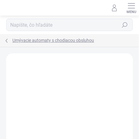
Prejsť
na
obsah
Hľadať
Umývacie automaty s chodiacou obsluhou
Neohodnotené
Podrobnosti hodnotenia