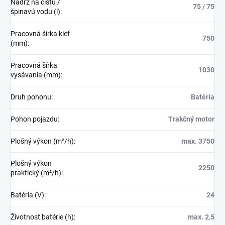
Nádrž na čistú /
75 / 75
špinavú vodu (l)
:
Pracovná šírka kief
750
(mm)
:
Pracovná šírka
1030
vysávania (mm)
:
Druh pohonu
:
Batéria
Pohon pojazdu
:
Trakčný motor
Plošný výkon (m²/h)
:
max. 3750
Plošný výkon
2250
praktický (m²/h)
:
Batéria (V)
:
24
Životnosť batérie (h)
:
max. 2,5