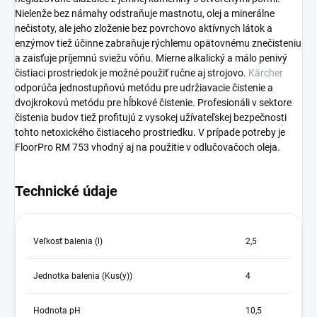
Nielenže bez námahy odstraňuje mastnotu, olej a minerálne
nečistoty, ale jeho zloženie bez povrchovo aktívnych látok a
enzýmov tiež účinne zabraňuje rýchlemu opätovnému znečisteniu
a zaisťuje príjemnú sviežu vôňu. Mierne alkalický a málo penivý
čistiaci prostriedok je možné použiť ručne aj strojovo.
Kärcher
odporúča jednostupňovú metódu pre udržiavacie čistenie a
dvojkrokovú metódu pre hĺbkové čistenie. Profesionáli v sektore
čistenia budov tiež profitujú z vysokej užívateľskej bezpečnosti
tohto netoxického čistiaceho prostriedku. V prípade potreby je
FloorPro RM 753 vhodný aj na použitie v odlučovačoch oleja.
Technické údaje
Veľkosť balenia (l)
2,5
Jednotka balenia (Kus(y))
4
Hodnota pH
10,5