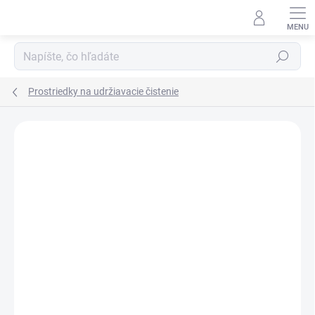
Prejsť
na
obsah
Hľadať
Prostriedky na udržiavacie čistenie
Neohodnotené
Podrobnosti hodnotenia