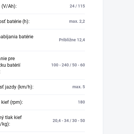
a (V/Ah)
:
24 / 115
sť batérie (h)
:
max. 2,2
abíjania batérie
Približne 12,4
nie pre
ku batérií
100 - 240 / 50 - 60
:
sť jazdy (km/h)
:
max. 5
 kief (rpm)
:
180
ný tlak kief
20,4 - 34 / 30 - 50
/kg)
: