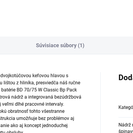
Do košíka
Do košíka
Súvisiace súbory (1)
dvojkotúčovou kefovou hlavou s
Dod
 lištou z hliníka, presviedča náš ručne
batérie BD 70/75 W Classic Bp Pack
itrová nádrž a integrovaná bezúdržbová
veľmi dlhé pracovné intervaly.
Kategó
okú obratnosť tohto všestranne
nštrukcia umožňuje bez problémov aj
Nádrž 
danie ako aj koncept jednoduchej
špinav
tu obsluhy.