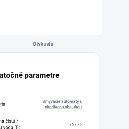
Do košíka
Diskusia
atočné parametre
Umývacie automaty s
ria
:
chodiacou obsluhou
na čistú /
75 / 75
ú vodu (l)
: