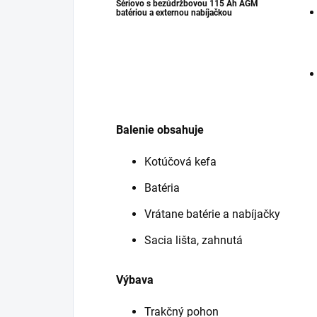
Sériovo s bezúdržbovou 115 Ah AGM
batériou a externou nabíjačkou
Balenie obsahuje
Kotúčová kefa
Batéria
Vrátane batérie a nabíjačky
Sacia lišta, zahnutá
Výbava
Trakčný pohon