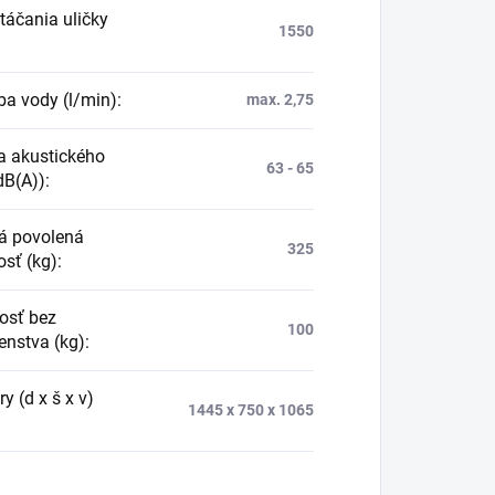
táčania uličky
1550
ba vody (l/min)
:
max. 2,75
a akustického
63 - 65
dB(A))
:
á povolená
325
sť (kg)
:
osť bez
100
enstva (kg)
:
 (d x š x v)
1445 x 750 x 1065