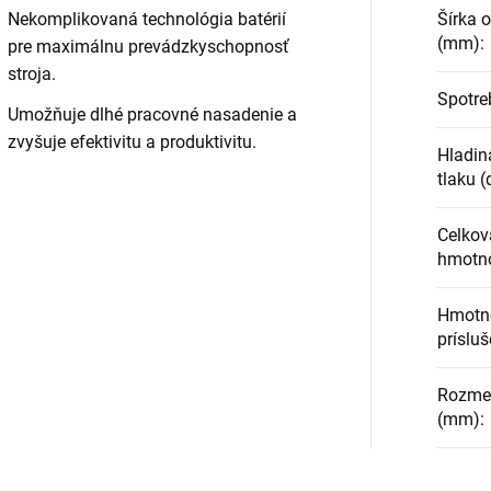
Nekomplikovaná technológia batérií
Šírka o
(mm)
:
pre maximálnu prevádzkyschopnosť
stroja.
Spotre
Umožňuje dlhé pracovné nasadenie a
zvyšuje efektivitu a produktivitu.
Hladin
tlaku (
Celkov
hmotno
Hmotn
prísluš
Rozmery
(mm)
: