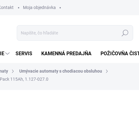
Kontakt
Moja objednávka
Hľadať
IE
SERVIS
KAMENNÁ PREDAJŇA
POŽIČOVŇA ČIS
maty
Umývacie automaty s chodiacou obsluhou
 Pack 115Ah, 1.127-027.0
otenia
10 233,60 €
9 
7 841,39 € bez DPH
Jednotková
SKLADOM U DODÁVATEĽA (