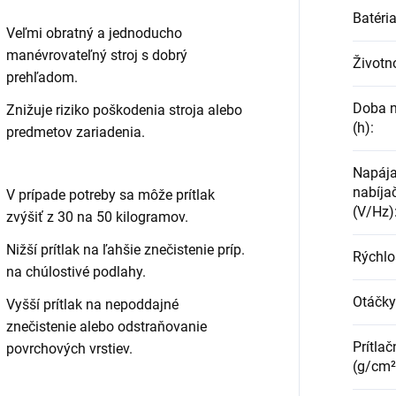
Batéri
Veľmi obratný a jednoducho
manévrovateľný stroj s dobrý
Životno
prehľadom.
Doba n
Znižuje riziko poškodenia stroja alebo
(h)
:
predmetov zariadenia.
Napája
nabíjač
V prípade potreby sa môže prítlak
(V/Hz)
zvýšiť z 30 na 50 kilogramov.
Nižší prítlak na ľahšie znečistenie príp.
Rýchlo
na chúlostivé podlahy.
Otáčky
Vyšší prítlak na nepoddajné
znečistenie alebo odstraňovanie
Prítlač
povrchových vrstiev.
(g/cm²