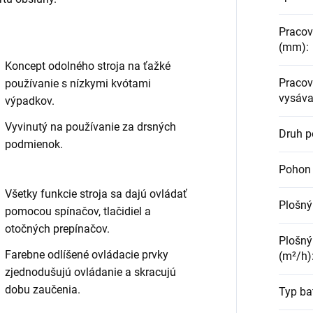
Pracov
(mm)
:
Koncept odolného stroja na ťažké
Pracov
používanie s nízkymi kvótami
vysáva
výpadkov.
Vyvinutý na používanie za drsných
Druh 
podmienok.
Pohon 
Všetky funkcie stroja sa dajú ovládať
Plošný
pomocou spínačov, tlačidiel a
otočných prepínačov.
Plošný
Farebne odlíšené ovládacie prvky
(m²/h)
zjednodušujú ovládanie a skracujú
dobu zaučenia.
Typ ba