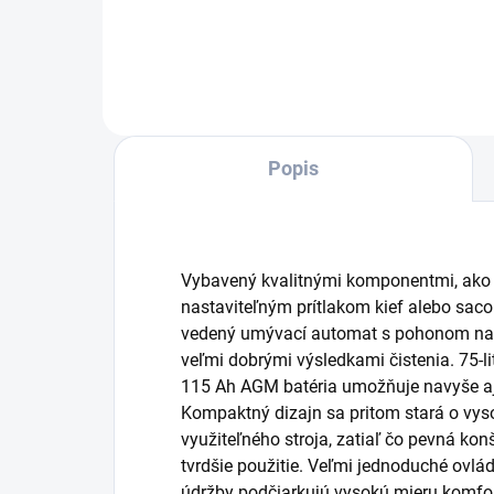
Do košíka
Popis
Vybavený kvalitnými komponentmi, ako 
nastaviteľným prítlakom kief alebo sacou
vedený umývací automat s pohonom na 
veľmi dobrými výsledkami čistenia. 75-l
115 Ah AGM batéria umožňuje navyše aj 
Kompaktný dizajn sa pritom stará o vys
využiteľného stroja, zatiaľ čo pevná ko
tvrdšie použitie. Veľmi jednoduché ovlá
údržby podčiarkujú vysokú mieru komfor