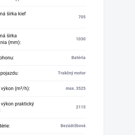
ná šírka kief
705
ná šírka
1030
nia (mm)
:
pohonu
:
Batéria
pojazdu
:
Trakčný motor
 výkon (m²/h)
:
max. 3525
 výkon praktický
2115
:
térie
:
Bezúdržbová