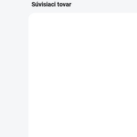
Súvisiaci tovar
4.905-010.0
SKLADOM U DODÁVATEĽA (5-7
PRAC. DNÍ)
Kärcher - Kotúčová kefa,
Kär
Stredná, červená, 355
mi
mm, Stredná, Červená,
Mik
355 mm, 4.905-010.0
mm
139,10 €
22
113,09 € bez DPH
185