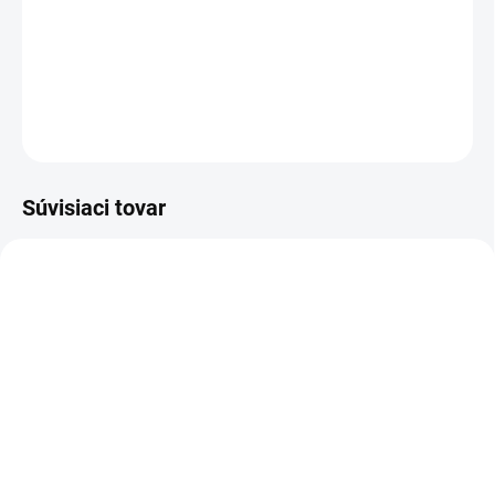
mastnotu a minerálne nečistoty z textilných podlahových krytín a
zanecháva príjemnú, sviežu vôňu.
DETAILNÉ INFORMÁCIE
OPÝTAŤ SA
STRÁŽIŤ
Súvisiaci tovar
AKCIA
1.913-103.0
1.100-130.0
SKLADOM U DODÁVATEĽA (5-7
SKLADOM U DODÁVATEĽA (5-7
PRAC. DNÍ)
PRAC. DNÍ)
Kärcher - PW 30/1, 1.913-
Kärcher - Puzzi 10/1,
103.0
1.100-130.0