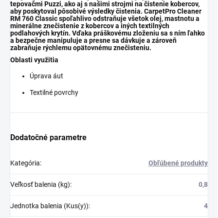
tepovačmi
Puzzi
, ako aj s našimi strojmi na čistenie kobercov,
aby poskytoval pôsobivé výsledky čistenia.
CarpetPro
Cleaner
RM 760 Classic spoľahlivo odstraňuje všetok olej, mastnotu a
minerálne znečistenie z kobercov a iných textilných
podlahových krytín. Vďaka práškovému zloženiu sa s ním ľahko
a bezpečne manipuluje a presne sa dávkuje a zároveň
zabraňuje rýchlemu opätovnému znečisteniu.
Oblasti využitia
Úprava áut
Textilné povrchy
Dodatočné parametre
Kategória
:
Obľúbené produkty
Veľkosť balenia (kg)
:
0,8
Jednotka balenia (Kus(y))
:
4