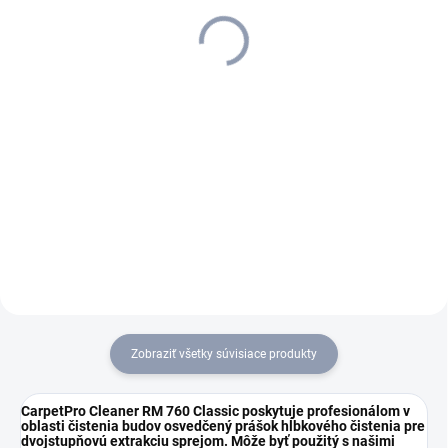
+ 1 l saponátu zdarma
1 246,20 €
698 €
1 013,17 € bez DPH
567,48 € bez DPH
Do košíka
Do košíka
Zvyšuje plošný výkon nášho
tepovača-extraktora Puzzi 30/4
Kärcher Puzzi 10/1 s
až o 35 percent a navyše
podlahovou hubicou a hubicou
zlepšuje výsledok čistenia:
na čalúnenie slúži na čistenie
Umývacia hlava Power PW
kobercov a textilných povrchov
30/1 s rotujúcou valcovou
metódou nástreku a extrakcie.
kefou.
Je ideálny na menšie plochy....
Zobraziť všetky súvisiace produkty
CarpetPro
Cleaner RM 760 Classic poskytuje profesionálom v
oblasti čistenia budov osvedčený prášok hĺbkového čistenia pre
dvojstupňovú extrakciu sprejom. Môže byť použitý s našimi