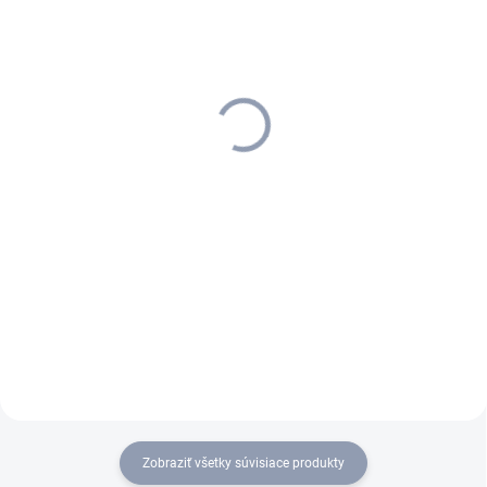
SKLADOM U DODÁVATEĽA (5-7
SKLADOM
PRAC. DNÍ)
Kärcher - Adaptér na tvrdé
Kärcher - Flexibilná
plochy 240 mm, 4.762-
podlahová hubica 350 mm
014.0
kompletná, 4.130-011.0
45,02 €
286,33 €
36,60 € bez DPH
232,79 € bez DPH
Do košíka
Do košíka
Adaptér na tvrdé plochy pre
Súprava sa skladá z
podlahovú hubicu 240 mm.
podlahovej hubice (350 mm),
sacej trubice a rukoväte v tvare
D. Priezor na kontrolu
nasávaného roztoku nečistôt.
Flexibilná sacia lišta.
Zobraziť všetky súvisiace produkty