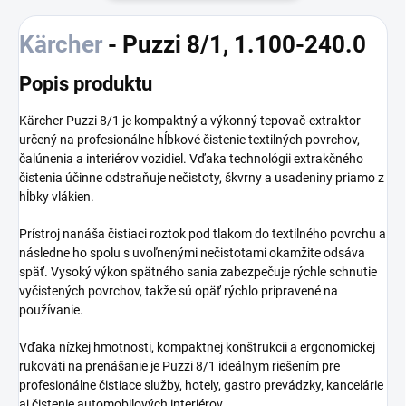
Kärcher
- Puzzi 8/1, 1.100-240.0
Popis produktu
Kärcher Puzzi 8/1 je kompaktný a výkonný tepovač-extraktor
určený na profesionálne hĺbkové čistenie textilných povrchov,
čalúnenia a interiérov vozidiel. Vďaka technológii extrakčného
čistenia účinne odstraňuje nečistoty, škvrny a usadeniny priamo z
hĺbky vlákien.
Prístroj nanáša čistiaci roztok pod tlakom do textilného povrchu a
následne ho spolu s uvoľnenými nečistotami okamžite odsáva
späť. Vysoký výkon spätného sania zabezpečuje rýchle schnutie
vyčistených povrchov, takže sú opäť rýchlo pripravené na
používanie.
Vďaka nízkej hmotnosti, kompaktnej konštrukcii a ergonomickej
rukoväti na prenášanie je Puzzi 8/1 ideálnym riešením pre
profesionálne čistiace služby, hotely, gastro prevádzky, kancelárie
aj čistenie automobilových interiérov.