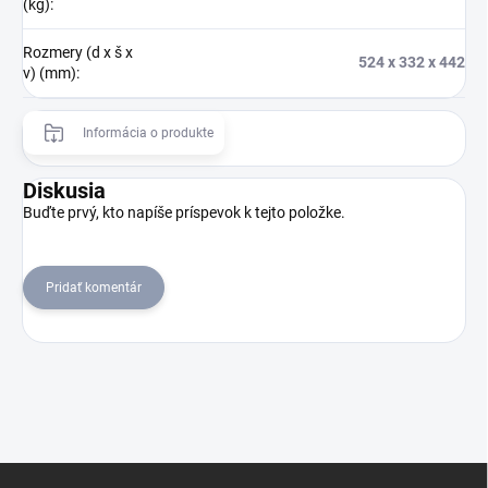
(kg)
:
Rozmery (d x š x
524 x 332 x 442
v) (mm)
:
Informácia o produkte
Diskusia
Buďte prvý, kto napíše príspevok k tejto položke.
Pridať komentár
Z