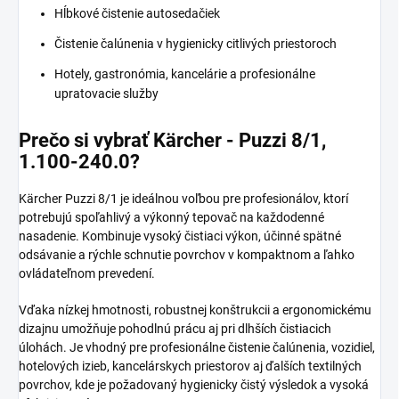
Hĺbkové čistenie autosedačiek
Čistenie čalúnenia v hygienicky citlivých priestoroch
Hotely, gastronómia, kancelárie a profesionálne
upratovacie služby
Prečo si vybrať Kärcher - Puzzi 8/1,
1.100-240.0?
Kärcher Puzzi 8/1 je ideálnou voľbou pre profesionálov, ktorí
potrebujú spoľahlivý a výkonný tepovač na každodenné
nasadenie. Kombinuje vysoký čistiaci výkon, účinné spätné
odsávanie a rýchle schnutie povrchov v kompaktnom a ľahko
ovládateľnom prevedení.
Vďaka nízkej hmotnosti, robustnej konštrukcii a ergonomickému
dizajnu umožňuje pohodlnú prácu aj pri dlhších čistiacich
úlohách. Je vhodný pre profesionálne čistenie čalúnenia, vozidiel,
hotelových izieb, kancelárskych priestorov aj ďalších textilných
povrchov, kde je požadovaný hygienicky čistý výsledok a vysoká