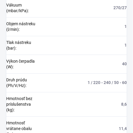
Vákuum
270/27
(mbar/kPa)
:
Objem nástreku
1
(l/min)
:
Tlak nástreku
1
(bar)
:
Výkon čerpadla
40
(W)
:
Druh prúdu
1 / 220 - 240 / 50 - 60
(Ph/V/Hz)
:
Hmotnosť bez
príslušenstva
8,6
(kg)
:
Hmotnosť
vrátane obalu
11,4