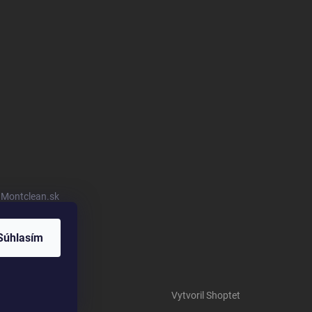
u Montclean.sk
Súhlasím
Vytvoril Shoptet