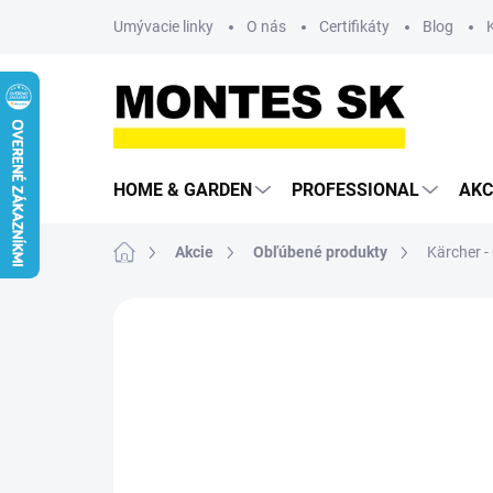
Prejsť
Umývacie linky
O nás
Certifikáty
Blog
na
obsah
HOME & GARDEN
PROFESSIONAL
AKC
Domov
Akcie
Obľúbené produkty
Kärcher -
Neohodnotené
Podrobnosti hodn
AKCIA