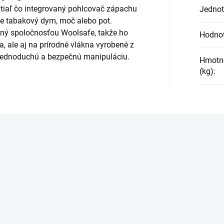
atiaľ čo integrovaný pohlcovač zápachu
Jednot
je tabakový dym, moč alebo pot.
ovaný spoločnosťou Woolsafe, takže ho
Hodno
, ale aj na prírodné vlákna vyrobené z
 jednoduchú a bezpečnú manipuláciu.
Hmotno
(kg)
: