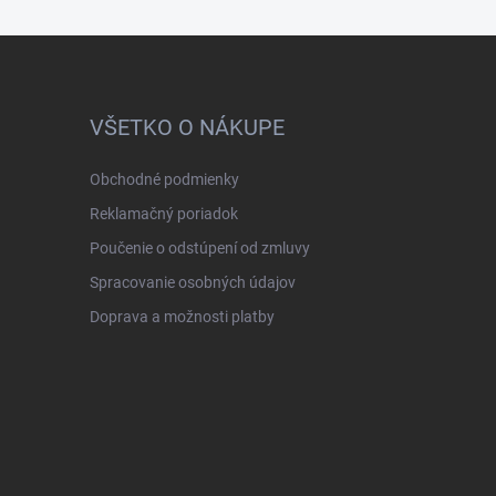
VŠETKO O NÁKUPE
Obchodné podmienky
Reklamačný poriadok
Poučenie o odstúpení od zmluvy
Spracovanie osobných údajov
Doprava a možnosti platby