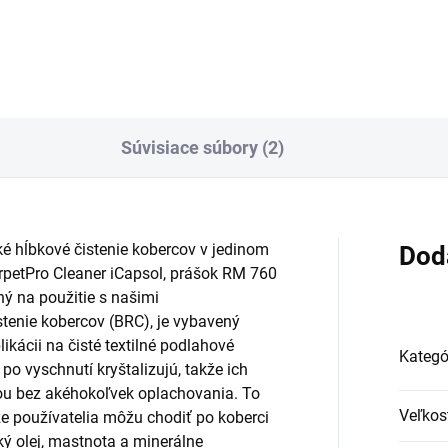
Rotujúca valcová kefa
čistenie veľkých kobercových
zintenzívňuje čistiaci výkon a
ch. Ergonomický vertikálny
zvyšuje efektivitu čistenia až 
r stroja. Zabudované výhrevné
percent.
ky...
Súvisiace súbory (2)
é hĺbkové čistenie kobercov v jedinom
Dod
rpetPro
Cleaner iCapsol, prášok RM 760
ný na použitie s našimi
istenie kobercov (BRC), je vybavený
ikácii na čisté textilné podlahové
Kategó
po vyschnutí kryštalizujú, takže ich
u bez akéhokoľvek oplachovania. To
Veľkos
že používatelia môžu chodiť po koberci
ý olej, mastnota a minerálne