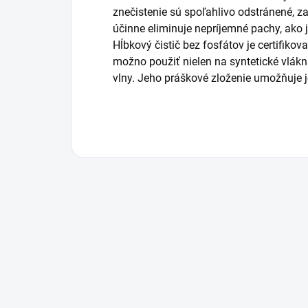
znečistenie sú spoľahlivo odstránené, z
účinne eliminuje nepríjemné pachy, ako 
Hĺbkový čistič bez fosfátov je certifik
možno použiť nielen na syntetické vlákna
vlny. Jeho práškové zloženie umožňuje