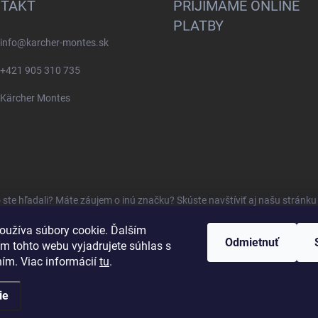
TAKT
PRIJÍMAME ONLINE
PLATBY
info
@
karcher-montes.sk
+421 905 310 735
Kärcher Montes
o ste hľadali? Máte záujem o inú značku? Skúste navštíviť aj našu stránk
oužíva súbory cookie. Ďalším
Odmietnuť
m tohto webu vyjadrujete súhlas s
ním. Viac informácií
tu
.
ie
dené.