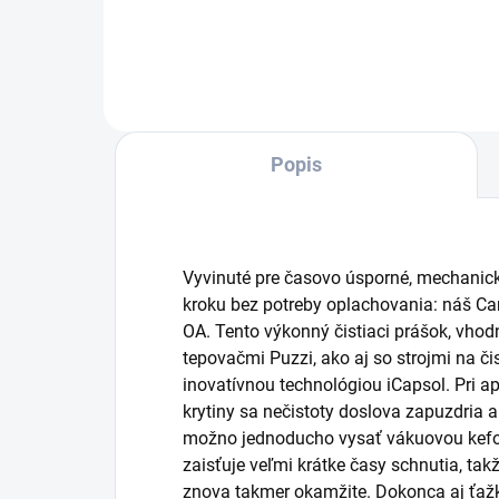
slúži na čistenie kobercov a
Na 
textilných povrchov metódou
plô
nástreku a extrakcie. Je ideálny
tva
na menšie plochy....
člán
Popis
Vyvinuté pre časovo úsporné, mechanick
kroku bez potreby oplachovania: náš
Ca
OA. Tento výkonný čistiaci prášok, vhod
tepovačmi
Puzzi
, ako aj so strojmi na č
inovatívnou technológiou iCapsol. Pri apl
krytiny sa nečistoty doslova zapuzdria a 
možno jednoducho vysať vákuovou kefo
zaisťuje veľmi krátke časy schnutia, tak
znova takmer okamžite. Dokonca aj ťažk