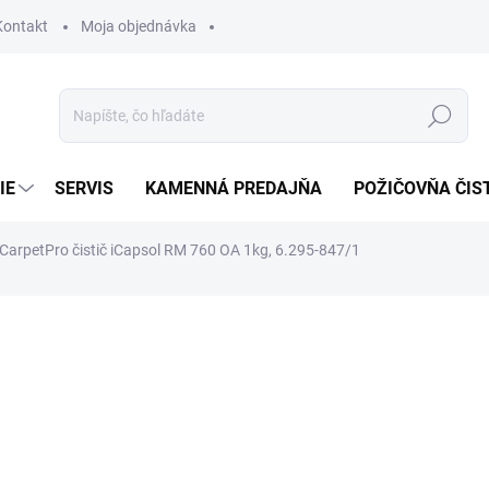
Kontakt
Moja objednávka
Hľadať
IE
SERVIS
KAMENNÁ PREDAJŇA
POŽIČOVŇA ČIS
 CarpetPro čistič iCapsol RM 760 OA 1kg, 6.295-847/1
otenia
26 €
22,90 €
18,62 € bez DPH
Jednotková
SKLADOM