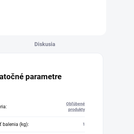
výsledok čistenia: Umývacia hlava
Power PW 30/1 s rotujúcou
o 35
valcovou kefou.
Diskusia
atočné parametre
Obľúbené
ria
:
produkty
ť balenia (kg)
:
1