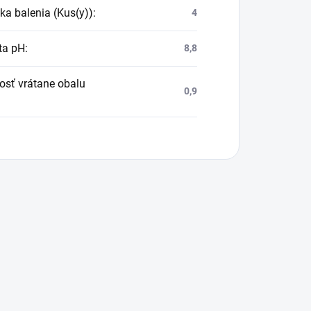
ka balenia (Kus(y))
:
4
ta pH
:
8,8
sť vrátane obalu
0,9