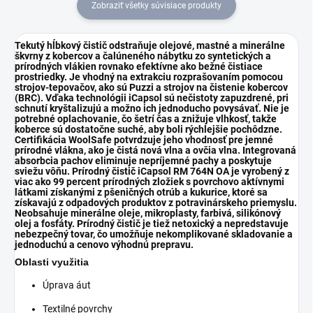
Zobraziť všetky súvisiace produkty
Tekutý hĺbkový čistič odstraňuje olejové, mastné a minerálne
škvrny z kobercov a čalúneného nábytku zo syntetických a
prírodných vlákien rovnako efektívne ako bežné čistiace
prostriedky. Je vhodný na extrakciu rozprašovaním pomocou
strojov-tepovačov, ako sú
Puzzi
a strojov na čistenie kobercov
(BRC). Vďaka technológii iCapsol sú nečistoty zapuzdrené, pri
schnutí kryštalizujú a možno ich jednoducho povysávať. Nie je
potrebné oplachovanie, čo šetrí čas a znižuje vlhkosť, takže
koberce sú dostatočne suché, aby boli rýchlejšie pochôdzne.
Certifikácia WoolSafe potvrdzuje jeho vhodnosť pre jemné
prírodné vlákna, ako je čistá nová vlna a ovčia vlna. Integrovaná
absorbcia pachov eliminuje nepríjemné pachy a poskytuje
sviežu vôňu. Prírodný čistič iCapsol RM 764N OA je vyrobený z
viac ako 99 percent prírodných zložiek s povrchovo aktívnymi
látkami získanými z pšeničných otrúb a kukurice, ktoré sa
získavajú z odpadových produktov z potravinárskeho priemyslu.
Neobsahuje minerálne oleje, mikroplasty, farbivá, silikónový
olej a fosfáty. Prírodný čistič je tiež netoxický a nepredstavuje
nebezpečný tovar, čo umožňuje nekomplikované skladovanie a
jednoduchú a cenovo výhodnú prepravu.
Oblasti využitia
Úprava áut
Textilné povrchy