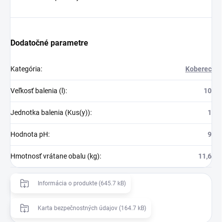
Dodatočné parametre
Kategória
:
Koberec
Veľkosť balenia (l)
:
10
Jednotka balenia (Kus(y))
:
1
Hodnota pH
:
9
Hmotnosť vrátane obalu (kg)
:
11,6
Informácia o produkte (645.7 kB)
Karta bezpečnostných údajov (164.7 kB)