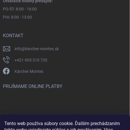
Otváracie hodiny predajne:
PO-ŠT: 8:00 - 16:00
PIA: 8:00 - 13:00
KONTAKT
info
@
karcher-montes.sk
+421 905 310 735
Kärcher Montes
PRIJÍMAME ONLINE PLATBY
Tento web používa súbory cookie. Ďalším prechádzaním
Nenašli ste čo ste hľadali? Máte záujem o inú značku? Skúste
tohto webu vyjadrujete súhlas s ich používaním. Viac