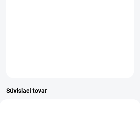
cena:
−
+
Pridať do košíka
Prírodný hĺbkový čistič na koberce a čalúnenie z prírodných a
syntetických vlákien. S integrovaným pohlcovačom pachov a
technológiou iCapsol pre jednoduché použitie bez oplachovania.
DETAILNÉ INFORMÁCIE
OPÝTAŤ SA
STRÁŽIŤ
Súvisiaci tovar
1.008-057.0
1.008-062.0