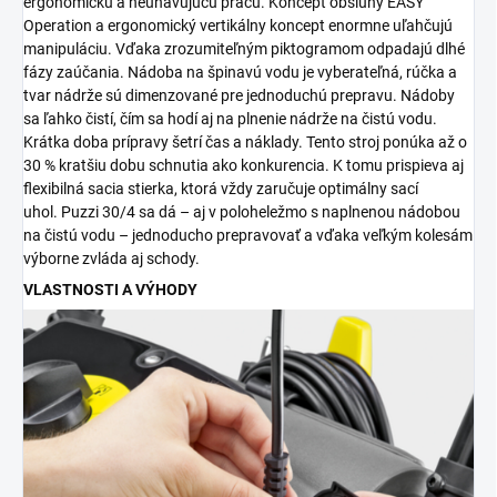
ergonomickú a neunavujúcu prácu. Koncept obsluhy EASY
Operation a ergonomický vertikálny koncept enormne uľahčujú
manipuláciu. Vďaka zrozumiteľným piktogramom odpadajú dlhé
fázy zaúčania. Nádoba na špinavú vodu je vyberateľná, rúčka a
tvar nádrže sú dimenzované pre jednoduchú prepravu. Nádoby
sa ľahko čistí, čím sa hodí aj na plnenie nádrže na čistú vodu.
Krátka doba prípravy šetrí čas a náklady. Tento stroj ponúka až o
30 % kratšiu dobu schnutia ako konkurencia. K tomu prispieva aj
flexibilná sacia stierka, ktorá vždy zaručuje optimálny sací
uhol.
Puzzi
30/4 sa dá – aj v poloheležmo s naplnenou nádobou
na čistú vodu – jednoducho prepravovať a vďaka veľkým kolesám
výborne zvláda aj schody.
VLASTNOSTI A VÝHODY