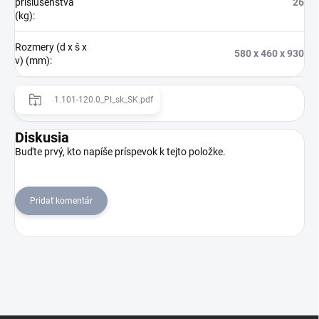
príslušenstva
26
(kg)
:
Rozmery (d x š x
580 x 460 x 930
v) (mm)
:
1.101-120.0_PI_sk_SK.pdf
Diskusia
Buďte prvý, kto napíše príspevok k tejto položke.
Pridať komentár