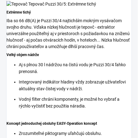
Extrémne tichý
Iba so 66 dB(A) je
Puzzi
30/4 najtichším mokrým vysávačom
svojho druhu. Vďaka nízkej hlučnosti je tepovč - extraktor
univerzálne použiteľný aj v priestoroch s požiadavkou na zníženú
hlučnosť - aj počas otváracích hodín, v hoteloch... Nízka hlučnosť
chráni používateľov a umožňuje dlhší pracovný čas.
Veľký objem nádrže
Aj s plnou 30 l nádržou na čistú vodu je
Puzzi
30/4 ľahko
prenosná.
Integrovaný indikátor hladiny vždy zobrazuje užívateľovi
aktuálny stav čistej vody v nádrži.
Vodný filter chráni komponenty, je možné ho vybrať a
rýchlo vyčistiť bez použitia náradia.
Koncept jednoduchej obsluhy EASY-Operation koncept
Zrozumiteľné piktogramy uľahčujú obsluhu.