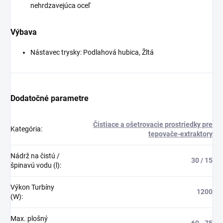
nehrdzavejúca oceľ
Výbava
Nástavec trysky: Podlahová hubica, Žltá
Dodatočné parametre
Čistiace a ošetrovacie prostriedky pre
Kategória
:
tepovače-extraktory
Nádrž na čistú /
30 / 15
špinavú vodu (l)
:
Výkon Turbíny
1200
(W)
:
Max. plošný
60 - 75