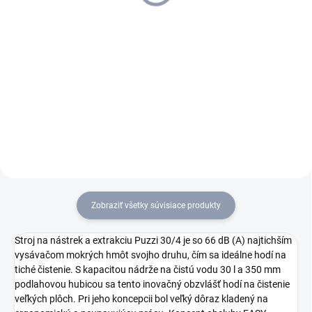
41,48 € bez DPH
Do košíka
Do košíka
Adaptér na tvrdé plochy pre
Adaptér na tvrdé plochy pre
podlahovú hubicu 240 mm.
podlahovú hubicu 350 mm.
Zobraziť všetky súvisiace produkty
Stroj na nástrek a extrakciu
Puzzi
30/4 je so 66 dB (A) najtichším
vysávačom mokrých hmôt svojho druhu, čím sa ideálne hodí na
tiché čistenie. S kapacitou nádrže na čistú vodu 30 l a 350 mm
podlahovou hubicou sa tento inovačný obzvlášť hodí na čistenie
veľkých plôch. Pri jeho koncepcii bol veľký dôraz kladený na