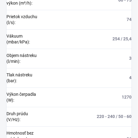
výkon (m²/h)
:
Prietok vzduchu
74
(l/s)
:
Vákuum
254 / 25,4
(mbar/kPa)
:
Objem nástreku
3
(l/min)
:
Tlak nástreku
4
(bar)
:
Výkon čerpadla
1270
(W)
:
Druh prúdu
220 - 240 / 50 - 60
(V/Hz)
:
Hmotnosť bez