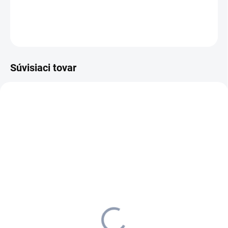
DETAILNÉ INFORMÁCIE
OPÝTAŤ SA
STRÁŽIŤ
Súvisiaci tovar
4.762-014.0
4.762-017.0
SKLADOM U DODÁVATEĽA (5-7
SKLADOM
PRAC. DNÍ)
Kärcher - Adaptér na tvrdé
Kärcher - Adaptér na tvrdé
plochy 240 mm, 4.762-
plochy 350 mm, 4.762-
014.0
017.0
45,02 €
51,02 €
36,60 € bez DPH