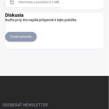
Informácia o produkte (3.3 MB)
Diskusia
Buďte prvý, kto napíše príspevok k tejto položke.
Pridať komentár
Z
á
p
ä
t
i
ODOBERAŤ NEWSLETTER