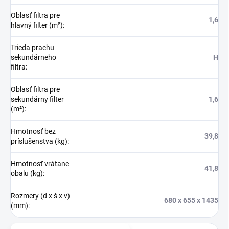
Oblasť filtra pre
1,6
hlavný filter (m²)
:
Trieda prachu
sekundárneho
H
filtra
:
Oblasť filtra pre
sekundárny filter
1,6
(m²)
:
Hmotnosť bez
39,8
príslušenstva (kg)
:
Hmotnosť vrátane
41,8
obalu (kg)
:
Rozmery (d x š x v)
680 x 655 x 1435
(mm)
: