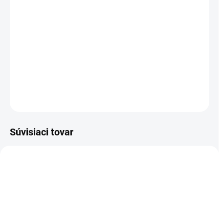
−
+
Pridať do košíka
IVM 40/24-2 H je dvojmotorový, mobilný a robustný priemyselný
vysávač strednej triedy pre jemné a hrubé nečistoty. Vrátane
certifikácie prachovej triedy H.
DETAILNÉ INFORMÁCIE
OPÝTAŤ SA
STRÁŽIŤ
Súvisiaci tovar
6.904-420.0