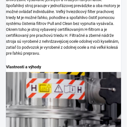
Spoľahlivý stroj pracuje v jednofázovej prevádzke a oba motory je
možné ovládať individuálne. Veľký hviezdicový filter prachovej
triedy M je možné ľahko, pohodlne a spoľahlivo čistiť pomocou
systému čistenia filtrov Pull and Clean bez vypnutia vysávača.
Okrem toho je stroj vybavený certifikovaným H-filtrom a je
certifikovaný pre prachovú triedu H. Filtračné a zberné nádrže
stroja sú vyrobené z nehrdzavejúcej ocele odolnej voči kyselinám,
zatiaľ čo podvozok je vyrobené z odolnej ocele a má veľké kolesá
pre ľahkú prepravu.
Vlastnosti a výhody