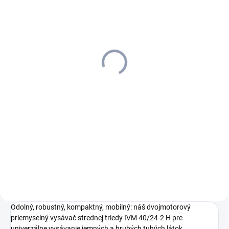
SKLADOM U DODÁVATEĽA (5-7
PRAC. DNÍ)
Kärcher - Bezpečnostné
filtračné vrecko, 5 Kus(y),
NT 75/1, 6.904-420.0
351,14 €
285,48 € bez DPH
Do košíka
Na bezprašné/menej prašné
vyprázdňovanie v spojení s
nádobou 4.070-930.0, s vrecom
na odpad, el. vod. Testované a
schválené pre prachovú triedu
H.
Odolný, robustný, kompaktný, mobilný: náš dvojmotorový
priemyselný vysávač strednej triedy IVM 40/24-2 H pre
univerzálne vysávanie jemných a hrubých tuhých látok.