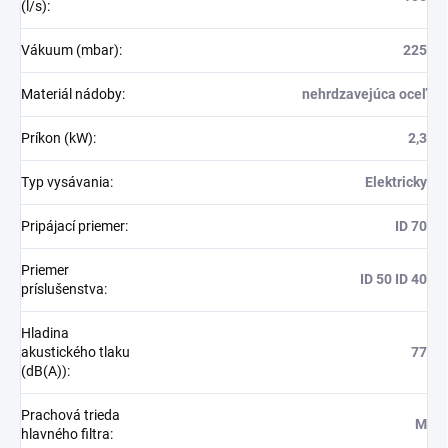
(l/s)
:
Vákuum (mbar)
:
225
Materiál nádoby
:
nehrdzavejúca oceľ
Príkon (kW)
:
2,3
Typ vysávania
:
Elektricky
Pripájací priemer
:
ID 70
Priemer
ID 50 ID 40
príslušenstva
:
Hladina
akustického tlaku
77
(dB(A))
:
Prachová trieda
M
hlavného filtra
: