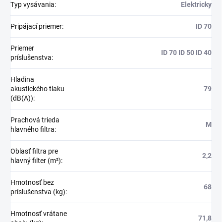
Typ vysávania
:
Elektricky
Pripájací priemer
:
ID 70
Priemer
ID 70 ID 50 ID 40
príslušenstva
:
Hladina
akustického tlaku
79
(dB(A))
:
Prachová trieda
M
hlavného filtra
:
Oblasť filtra pre
2,2
hlavný filter (m²)
:
Hmotnosť bez
68
príslušenstva (kg)
:
Hmotnosť vrátane
71,8