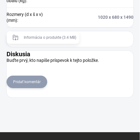
obalu (kg)
:
Rozmery (d x š x v)
1020 x 680 x 1490
(mm)
:
Informácia o produkte (3.4 MB)
Diskusia
Buďte prvý, kto napíše príspevok k tejto položke.
Pridať komentár
Z