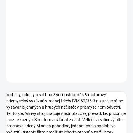
cena:
−
+
Pridať do košíka
3-motorový, mobilný a odolný priemyselný vysávač strednej triedy
IVM 60/36-3 na univerzálne použitie v priemysle na vysávanie
jemných a hrubých nečistôt. S hviezdicovým filtrom prachovej
triedy M.
DETAILNÉ INFORMÁCIE
OPÝTAŤ SA
STRÁŽIŤ
Mobilný, odolný a s dlhou životnosťou: náš 3-motorový
priemyselný vysávač strednej triedy IVM 60/36-3 na univerzálne
vysávanie jemných a hrubých nečistôt v priemyselnom odvetví.
Tento spoľahlivý stroj pracuje v jednofázovej prevádzke, pričom je
možné každý z 3 motorov ovládať zvlášť. Veľký hviezdicový filter
prachovej triedy M sa dá pohodlne, jednoducho a spoľahlivo
vyčistiť. Čistenie filtra predlžuje jeho životnosť a znižuje tak