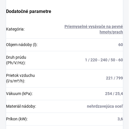
Dodatočné parametre
Priemyselné vysávače na pevné
Kategória
:
hmoty/prach
Objem nádoby (l)
:
60
Druh prúdu
1 / 220 - 240 / 50 - 60
(Ph/V/Hz)
:
Prietok vzduchu
221 / 799
(l/s/m³/h)
:
Vákuum (kPa)
:
254 / 25,4
Materiál nádoby
:
nehrdzavejúca oceľ
Príkon (kW)
:
3,6