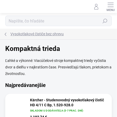
Prejsť
na
obsah
Hľadať
Vysokotlakové čističe bez ohrevu
Kompaktná trieda
Ľahké a výkonné: Viacúčelové stroje kompaktnej triedy vyčistia
dvor a dielňu v najkratšom čase. Presviedčajú tlakom, prietokom a
životnosťou.
Najpredávanejšie
Kärcher - Studenovodný vysokotlakový čistič
HD 4/11 C Bp, 1.520-928.0
SKLADOM U DODÁVATEĽA (5-7 PRAC. DNÍ)
1 192,74 €