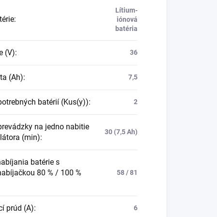
Lítium-
térie
:
iónová
batéria
e (V)
:
36
ta (Ah)
:
7,5
otrebných batérií (Kus(y))
:
2
prevádzky na jedno nabitie
30 (7,5 Ah)
átora (min)
:
abíjania batérie s
nabíjačkou 80 % / 100 %
58 / 81
í prúd (A)
:
6