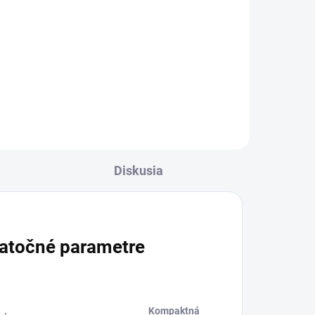
Do košíka
Štartovacia súprava 36/75 s 2
batériami 36 V / 7,5 Ah a 36 V
rýchlou nabíjačkou pre naše 36 V
e
batérie Kärcher a batérie Kärcher
+ +.
Diskusia
atočné parametre
Kompaktná