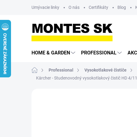
Prejsť
Umývacie linky
O nás
Certifikáty
Blog
na
obsah
HOME & GARDEN
PROFESSIONAL
AKC
Domov
Professional
Vysokotlakové čističe
Kärcher - Studenovodný vysokotlakový čistič HD 4/1
Neohodnotené
Podrobnosti hodn