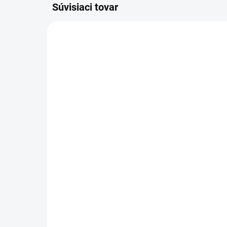
Súvisiaci tovar
2.445-043.0
SKLADOM U DODÁVATEĽA (5-7
PRAC. DNÍ)
Kärcher - Batéria Battery
Kä
Power+ 36/75, 2.445-
akt
043.0
25,
389,50 €
53
316,67 € bez DPH
43,