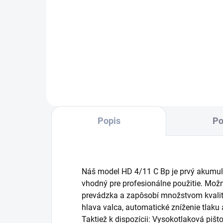
Do košíka
Kapacita 7,5 Ah zaručuje dlhú
Kysl
dobu prevádzky Li-Ion batérie
sani
Kärcher Battery Power+ 36 V.
potr
Veľmi výkonná, s technológiou
Ods
Real Time prostredníctvom LCD
kam
obrazovky a ochranou pred...
mli
mas
Popis
Po
Náš model HD 4/11 C Bp je prvý akumulát
vhodný pre profesionálne použitie. Možn
prevádzka a zapôsobí množstvom kvali
hlava valca, automatické zníženie tlaku 
Taktiež k dispozícii: Vysokotlaková pišto