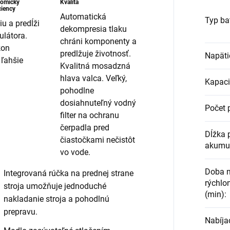
nomický
Kvalita
ciency
Automatická
Typ ba
iu a predĺži
dekompresia tlaku
látora.
chráni komponenty a
kon
predlžuje životnosť.
Napäti
 ľahšie
Kvalitná mosadzná
hlava valca. Veľký,
Kapaci
pohodlne
dosiahnuteľný vodný
Počet p
filter na ochranu
čerpadla pred
Dĺžka 
čiastočkami nečistôt
akumul
vo vode.
Doba n
Integrovaná rúčka na prednej strane
rýchlo
stroja umožňuje jednoduché
(min)
:
nakladanie stroja a pohodlnú
prepravu.
Nabíjac