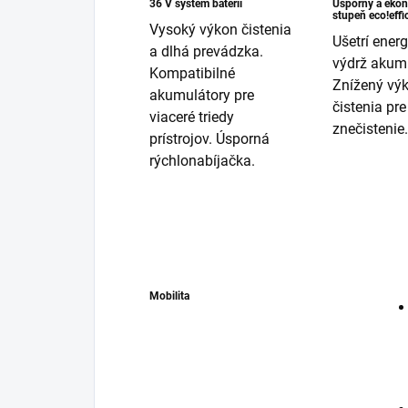
36 V systém batérií
Úsporný a eko
stupeň
eco!effi
Vysoký výkon čistenia
Ušetrí energ
a dlhá prevádzka.
výdrž akumu
Kompatibilné
Znížený vý
akumulátory pre
čistenia pre
viaceré triedy
znečistenie.
prístrojov. Úsporná
rýchlonabíjačka.
Mobilita