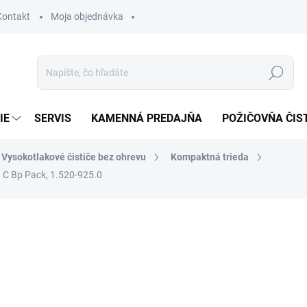
Kontakt
Moja objednávka
Hľadať
IE
SERVIS
KAMENNÁ PREDAJŇA
POŽIČOVŇA ČIS
Vysokotlakové čističe bez ohrevu
Kompaktná trieda
1 C Bp Pack, 1.520-925.0
otenia
1 683,84 €
1 368,98 € bez DPH
Jednotková
SKLADOM U DODÁVATEĽA (