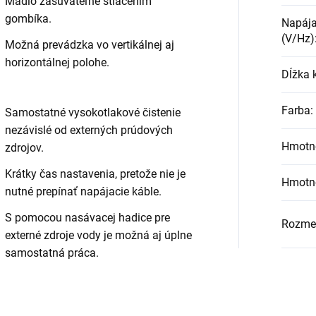
Madlo zasúvateľné stlačením
gombíka.
Napája
(V/Hz)
Možná prevádzka vo vertikálnej aj
horizontálnej polohe.
Dĺžka 
Farba
:
Samostatné vysokotlakové čistenie
nezávislé od externých prúdových
Hmotno
zdrojov.
Krátky čas nastavenia, pretože nie je
Hmotno
nutné prepínať napájacie káble.
S pomocou nasávacej hadice pre
Rozmer
externé zdroje vody je možná aj úplne
samostatná práca.