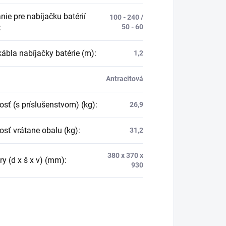
nie pre nabíjačku batérií
100 - 240 /
:
50 - 60
kábla nabíjačky batérie (m)
:
1,2
Antracitová
sť (s príslušenstvom) (kg)
:
26,9
sť vrátane obalu (kg)
:
31,2
380 x 370 x
y (d x š x v) (mm)
:
930