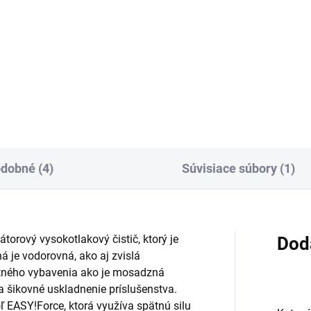
Do košíka
Účinný, šetrný vysokotlakový
ý vysokotlakový čistič pre
čistiaci koncentrát na silné
tárne priestory a
znečistenie olejmi, tukmi a
avinársky priemysel.
minerálmi. Vhodný na čisteni
traňuje usadeniny vodného
vozidiel, plachiet a motorov.
eňa, hrdze, pivného a
Neobsahuje NTA.
ečneho kameňa, ako aj
tnotu a škvrny od...
dobné (4)
Súvisiace súbory (1)
orový vysokotlakový čistič, ktorý je
Dod
á je vodorovná, ako aj zvislá
tného vybavenia ako je mosadzná
a šikovné uskladnenie príslušenstva.
ľ
EASY!Force
, ktorá využíva spätnú silu