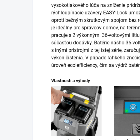
vysokotlakového lúča na zníženie prídržne
rýchloupínacie uzávery
EASY!Lock
umožň
oproti bežným skrutkovým spojom bez red
je ideálny pre správcov domov, na teré
pracuje s 2 výkonnými 36-voltovými lítiu
súčasťou dodávky. Batérie nášho 36-vol
s inými prístrojmi z tej istej série, zar
výkon čistenia. V prípade ľahkého zneči
úroveň
eco!efficiency
, čím sa výdrž batér
Vlastnosti a výhody