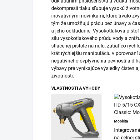
odkladaním príslušenstva a vďaka mosa
dekompresii tlaku sľubuje vysokú životn
inovatívnymi novinkami, ktoré trvalo zv
tým že umožňujú prácu bez únavy a časo
a jeho odkladanie. Vysokotlaková pišto
silu vysokotlakového prúdu vody a znižu
stlačenej pištole na nulu, zatiaľ čo rý
krát rýchlejšiu manipuláciu v porovnaní
negatívneho ovplyvnenia pevnosti a dlhe
výbavy pre vynikajúce výsledky čistenia
životnosti.
VLASTNOSTI A VÝHODY
Mobilita
Integrovaná
na čelnej st