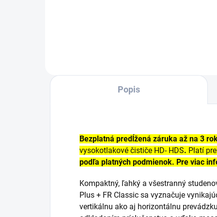
tlaku priamo na rukoväti pri
ohy
plnom prietoku. Vhodný hlavne
rozs
pre poľnohospodárstvo (napr.
vhod
čistenie maštalí).
prís
stre
pod
Popis
Bezplatná predĺžená záruka až na 3 ro
vysokotlakové čističe HD- HDS
.
Platí pr
podľa platných podmienok. Pre viac in
Kompaktný, ľahký a všestranný studeno
Plus + FR Classic sa vyznačuje vynikajú
vertikálnu ako aj horizontálnu prevádzk