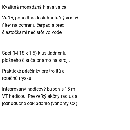
Kvalitná mosadzná hlava valca.
Veľký, pohodlne dosiahnuteľný vodný
filter na ochranu čerpadla pred
čiastočkami nečistôt vo vode.
Spoj (M 18 x 1,5) k uskladneniu
plošného čističa priamo na stroji.
Praktické priečinky pre trojitú a
rotačnú trysku.
Integrovaný hadicový bubon s 15 m
VT hadicou. Pre veľký akčný rádius a
jednoduché odkladanie (varianty CX)