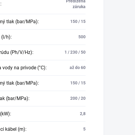
Predĺžená
a
:
záruka
ný tlak (bar/MPa)
:
150 / 15
 (l/h)
:
500
rúdu (Ph/V/Hz)
:
1 / 230 / 50
a vody na prívode (°C)
:
až do 60
ný tlak (bar/MPa)
:
150 / 15
lak (bar/MPa)
:
200 / 20
 (kW)
:
2,8
cí kábel (m)
:
5