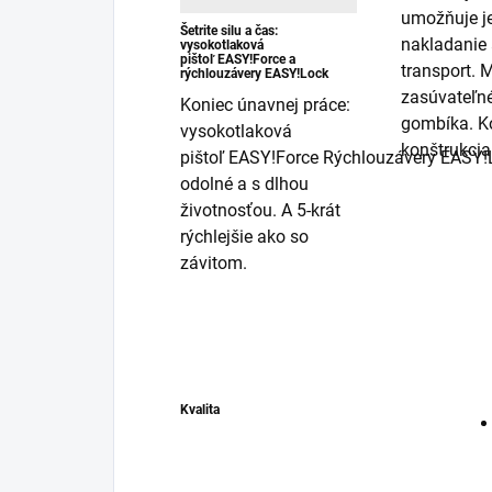
umožňuje j
Šetrite silu a čas:
nakladanie 
vysokotlaková
pištoľ
EASY!Force
a
transport. 
rýchlouzávery
EASY!Lock
zasúvateľné
Koniec únavnej práce:
gombíka. 
vysokotlaková
konštrukcia
pištoľ
EASY!Force
Rýchlouzávery
EASY!
odolné a s dlhou
životnosťou. A 5-krát
rýchlejšie ako so
závitom.
Kvalita