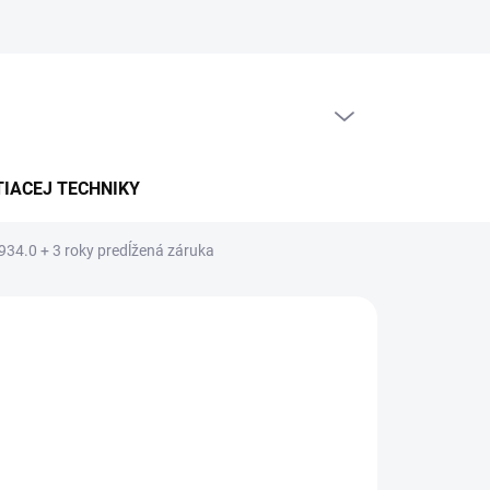
PRÁZDNY KOŠÍK
NÁKUPNÝ
KOŠÍK
TIACEJ TECHNIKY
-934.0
+ 3 roky predĺžená záruka