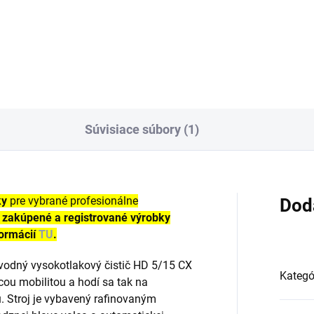
bu pracovného nadstavca v
ahu 20° - 140°. Obzvlášť
ný na čistenie ťažko
tupných miest, ako sú napr.
šné žľaby, strechy áut,
vozky...
Súvisiace súbory (1)
ky
pre vybrané profesionálne
Dod
e
zakúpené a registrované výrobky
formácií
TU
.
vodný vysokotlakový čistič HD 5/15 CX
Kategó
cou mobilitou a hodí sa tak na
u. Stroj je vybavený rafinovaným