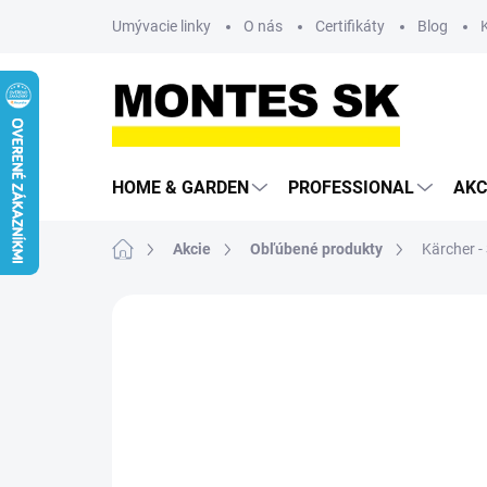
Prejsť
Umývacie linky
O nás
Certifikáty
Blog
na
obsah
HOME & GARDEN
PROFESSIONAL
AKC
Domov
Akcie
Obľúbené produkty
Kärcher -
Neohodnotené
Podrobnosti hodn
AKCIA
3-ROČNÁ PREDĹŽENÁ
ZÁRUKA