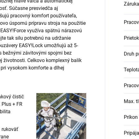
dznej hlave valca a automatickej
Záruk
osť. Súčasne presviedča aj
yšujú pracovný komfort používateľa,
Pracov
vo úspornú prípravu stroja na použitie
ľ EASY!Force využíva spätnú nárazovú
jte tak silu potrebnú na udržanie
Prietok
chlouzávery EASY!Lock umožňujú až 5-
 s bežnými závitovými spojmi bez
Druh p
j životnosti. Celkovo komplexný balík
, pri vysokom komforte a dlhej
Teplot
Pracov
Max. t
Príkon
 rukoväť
Pripája
rane