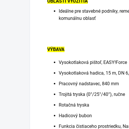
OBLASTI VYUŽITIA
Ideálne pre stavebné podniky, reme
komunálnu oblasť
VÝBAVA
Vysokotlaková pištoľ,
EASY!Force
Vysokotlaková hadica, 15 m, DN 6,
Pracovný nadstavec, 840 mm
Trojitá tryska (0°/25°/40°), ručne
Rotačná tryska
Hadicový bubon
Funkcia čistiaceho prostriedku, N