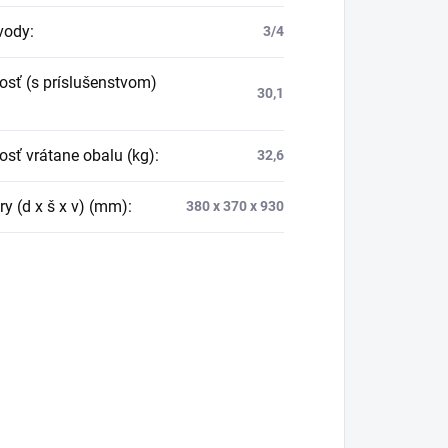
 vody
:
3/4
sť (s príslušenstvom)
30,1
sť vrátane obalu (kg)
:
32,6
y (d x š x v) (mm)
:
380 x 370 x 930