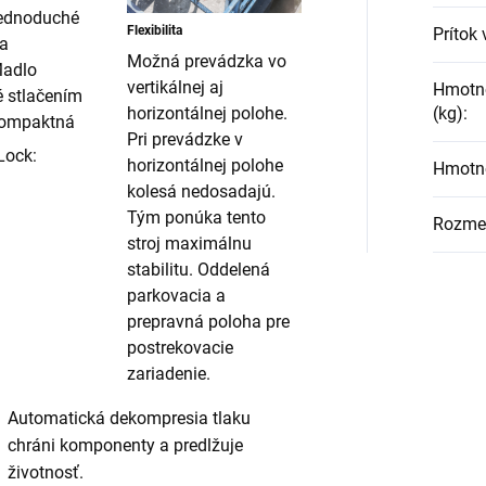
ednoduché
Flexibilita
Prítok
a
Možná prevádzka vo
Madlo
vertikálnej aj
Hmotno
 stlačením
(kg)
:
horizontálnej polohe.
Kompaktná
Pri prevádzke v
Lock
:
horizontálnej polohe
Hmotno
kolesá nedosadajú.
Tým ponúka tento
Rozmer
stroj maximálnu
stabilitu. Oddelená
parkovacia a
prepravná poloha pre
postrekovacie
zariadenie.
Automatická dekompresia tlaku
chráni komponenty a predlžuje
životnosť.