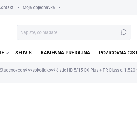
Kontakt
Moja objednávka
Hľadať
IE
SERVIS
KAMENNÁ PREDAJŇA
POŽIČOVŇA ČIS
 Studenovodný vysokotlakový čistič HD 5/15 CX Plus + FR Classic, 1.520
otenia
969 €
787,80 € bez DPH