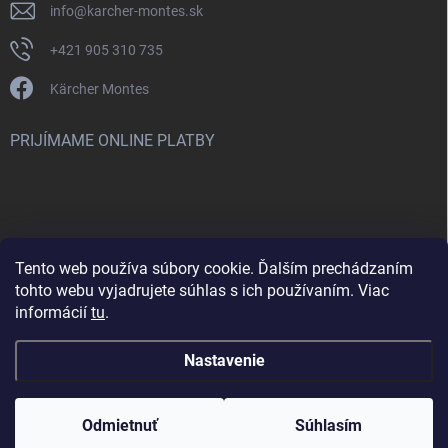
info
@
karcher-montes.sk
+421 905 310 735
Kärcher Montes
PRIJÍMAME ONLINE PLATBY
Tento web používa súbory cookie. Ďalším prechádzaním
Nenašli ste čo ste hľadali? Máte záujem o inú značku? Skúste
tohto webu vyjadrujete súhlas s ich používaním. Viac
navštíviť aj našu stránku Montclean.sk
informácií
tu
.
Nastavenie
Copyright 2026
karcher-montes.sk
. Všetky práva vyhradené.
Odmietnuť
Súhlasím
Vytvoril Shoptet