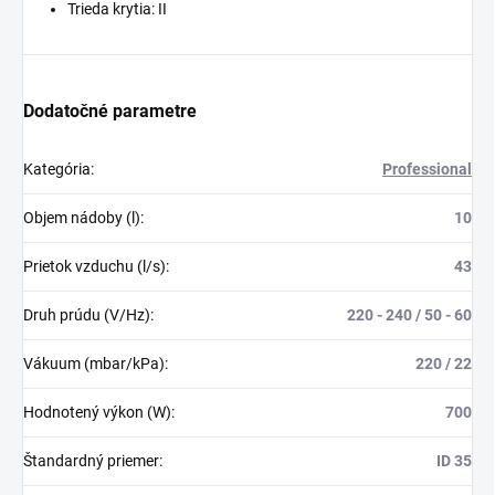
Trieda krytia: II
Dodatočné parametre
Kategória
:
Professional
Objem nádoby (l)
:
10
Prietok vzduchu (l/s)
:
43
Druh prúdu (V/Hz)
:
220 - 240 / 50 - 60
Vákuum (mbar/kPa)
:
220 / 22
Hodnotený výkon (W)
:
700
Štandardný priemer
:
ID 35