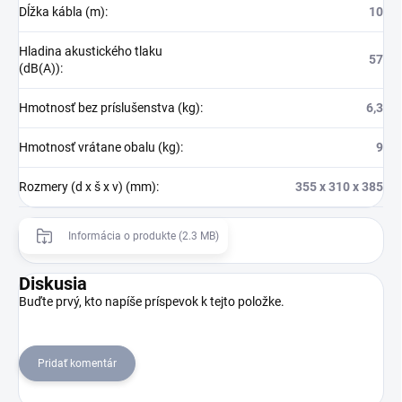
Dĺžka kábla (m)
:
10
Hladina akustického tlaku
57
(dB(A))
:
Hmotnosť bez príslušenstva (kg)
:
6,3
Hmotnosť vrátane obalu (kg)
:
9
Rozmery (d x š x v) (mm)
:
355 x 310 x 385
Informácia o produkte (2.3 MB)
Diskusia
Buďte prvý, kto napíše príspevok k tejto položke.
Pridať komentár