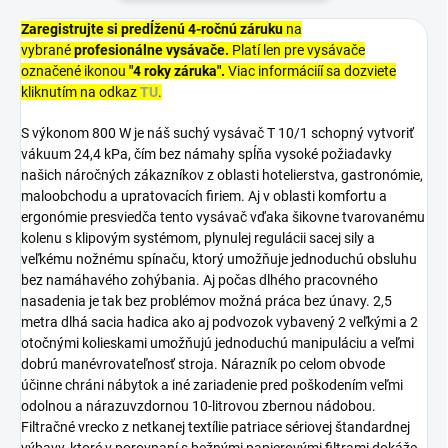
Zaregistrujte si predĺženú 4-ročnú záruku
na
vybrané
profesionálne vysávače.
Platí len pre vysávače
označené ikonou
"4 roky záruka".
Viac informáciíí sa dozviete
kliknutím na odkaz
TU
.
S výkonom 800 W je náš suchý vysávač T 10/1 schopný vytvoriť
vákuum 24,4 kPa, čím bez námahy spĺňa vysoké požiadavky
našich náročných zákazníkov z oblasti hotelierstva, gastronómie,
maloobchodu a upratovacích firiem. Aj v oblasti komfortu a
ergonómie presviedča tento vysávač vďaka šikovne tvarovanému
kolenu s klipovým systémom, plynulej regulácii sacej sily a
veľkému nožnému spínaču, ktorý umožňuje jednoduchú obsluhu
bez namáhavého zohýbania. Aj počas dlhého pracovného
nasadenia je tak bez problémov možná práca bez únavy. 2,5
metra dlhá sacia hadica ako aj podvozok vybavený 2 veľkými a 2
otočnými kolieskami umožňujú jednoduchú manipuláciu a veľmi
dobrú manévrovateľnosť stroja. Nárazník po celom obvode
účinne chráni nábytok a iné zariadenie pred poškodením veľmi
odolnou a nárazuvzdornou 10-litrovou zbernou nádobou.
Filtračné vrecko z netkanej textílie patriace sériovej štandardnej
výbavy, ktoré v porovnaní s bežnými papierovými filtrami dokáže