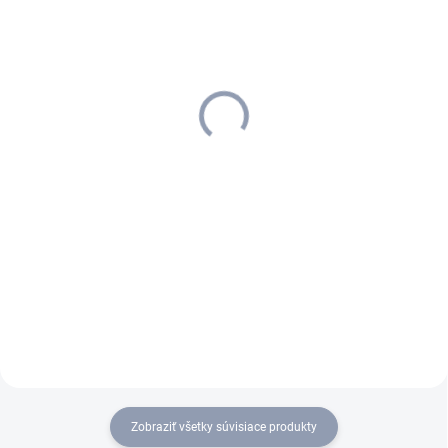
SKLADOM U DODÁVATEĽA (5-7
SKLADOM
PRAC. DNÍ)
Kärcher - Fleecové
Kärcher - Floor tool
filtračné vrecká, 10 ks , T
packaged RD264 DN32,
10, T 12, Trek Vac 2, Trek
2.889-244.0
Vac 3, 6.904-315.0
38,50 €
39,42 €
31,30 € bez DPH
32,05 € bez DPH
Do košíka
Do košíka
Fleecové filtračné vrecká
Kärcher 6.904-315.0
zabezpečujú vysokú mieru
separácie prachu a sú určené
pre modely T 10, T 12, Trek Vac
2 a Trek Vac 3. Balenie
obsahuje 10 kusov...
Zobraziť všetky súvisiace produkty