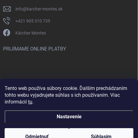
info
@
karcher-montes.sk
+421 905 310 735
Kärcher Montes
PRIJÍMAME ONLINE PLATBY
Tento web používa súbory cookie. Ďalším prechádzaním
Nenašli ste čo ste hľadali? Máte záujem o inú značku? Skúste
tohto webu vyjadrujete súhlas s ich používaním. Viac
navštíviť aj našu stránku Montclean.sk
informácií
tu
.
Nastavenie
Copyright 2026
karcher-montes.sk
. Všetky práva vyhradené.
Odmietnuť
Súhlasím