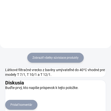
Suchý vysávač T 12/1
Suchý vysávač 12/1
eco!efficiency predstavuje tichý
predstavuje všestranný,
a ľahko ovládateľný vysávač
robustný vysávač odolný proti
na suché vysávanie bezpečný
náklonu. Výhodou je jeho tichý
proti prevrhnutiu s nožným
zvuk, dobrá ovládateľnosť a na
spínačom a chráničom proti
požiadanie je k dispozícii s
nárazu....
HEPA filtrom.
Zobraziť všetky súvisiace produkty
Látkové filtračné vrecko z bavlny umývateľné do 40°C vhodné pre
modely T 7/1, T 10/1 a T 12/1.
Diskusia
Buďte prvý, kto napíše príspevok k tejto položke.
Pridať komentár