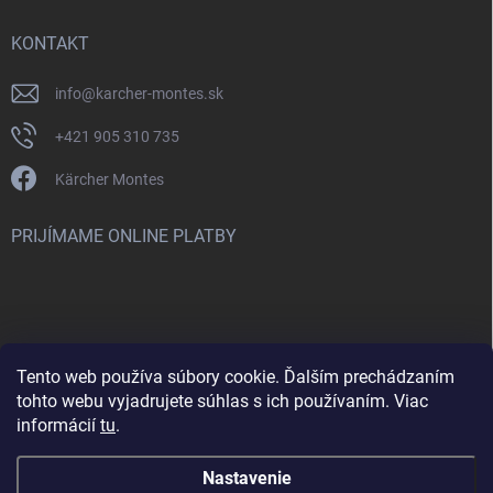
KONTAKT
info
@
karcher-montes.sk
+421 905 310 735
Kärcher Montes
PRIJÍMAME ONLINE PLATBY
Tento web používa súbory cookie. Ďalším prechádzaním
Nenašli ste čo ste hľadali? Máte záujem o inú značku? Skúste
tohto webu vyjadrujete súhlas s ich používaním. Viac
navštíviť aj našu stránku Montclean.sk
informácií
tu
.
Nastavenie