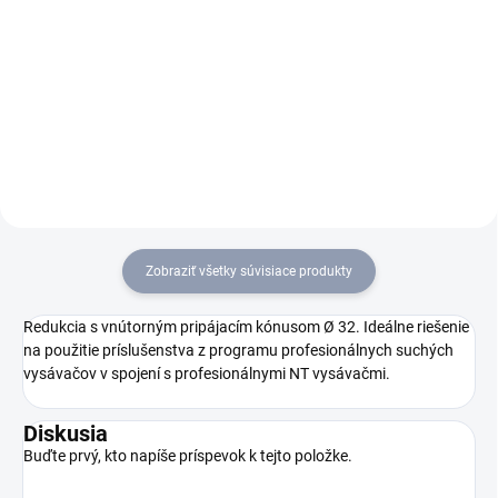
Suchý vysávač T 12/1
Suchý vysávač 12/1
eco!efficiency predstavuje tichý
predstavuje všestranný,
a ľahko ovládateľný vysávač
robustný vysávač odolný proti
na suché vysávanie bezpečný
náklonu. Výhodou je jeho tichý
proti prevrhnutiu s nožným
zvuk, dobrá ovládateľnosť a na
spínačom a chráničom proti
požiadanie je k dispozícii s
nárazu....
HEPA filtrom.
Zobraziť všetky súvisiace produkty
Redukcia s vnútorným pripájacím kónusom Ø 32. Ideálne riešenie
na použitie príslušenstva z programu profesionálnych suchých
vysávačov v spojení s profesionálnymi NT vysávačmi.
Diskusia
Buďte prvý, kto napíše príspevok k tejto položke.