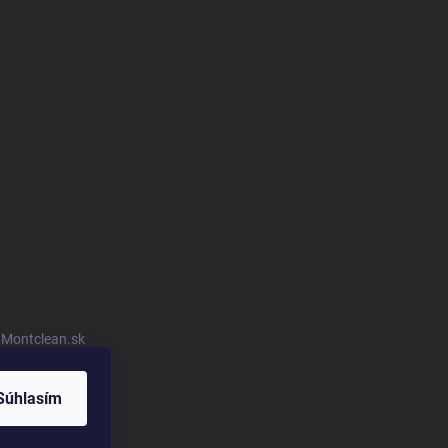
u Montclean.sk
Súhlasím