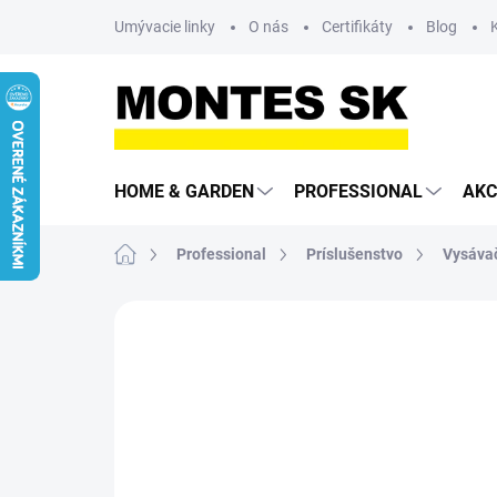
Prejsť
Umývacie linky
O nás
Certifikáty
Blog
na
obsah
HOME & GARDEN
PROFESSIONAL
AKC
Domov
Professional
Príslušenstvo
Vysáva
Neohodnotené
Podrobnosti hodn