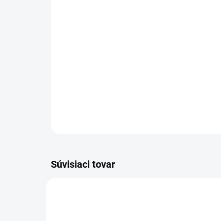
Súvisiaci tovar
VÝPREDAJ
1.355-133.0
4-ROČNÁ PREDĹŽENÁ
ZÁRUKA