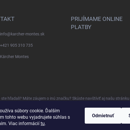
TAKT
PRIJÍMAME ONLINE
PLATBY
info
@
karcher-montes.sk
+421 905 310 735
Kärcher Montes
o ste hľadali? Máte záujem o inú značku? Skúste navštíviť aj našu stránk
oužíva súbory cookie. Ďalším
Odmietnuť
m tohto webu vyjadrujete súhlas s
ním. Viac informácií
tu
.