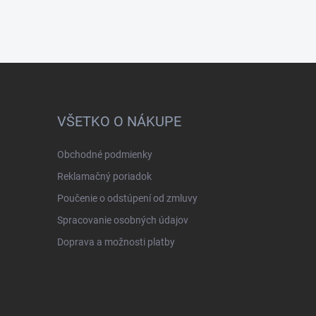
VŠETKO O NÁKUPE
Obchodné podmienky
Reklamačný poriadok
Poučenie o odstúpení od zmluvy
Spracovanie osobných údajov
Doprava a možnosti platby