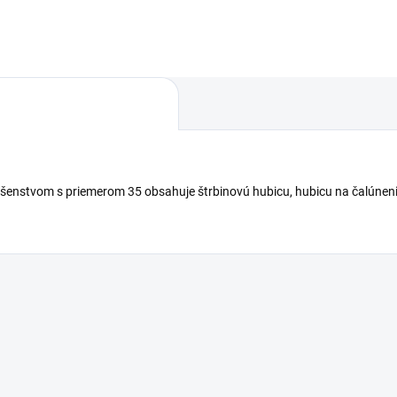
prevrhnutiu s nožným spína
dateľnosť a na požiadanie je
a chráničom proti nárazu....
spozícii s HEPA filtrom.
ušenstvom s priemerom 35 obsahuje štrbinovú hubicu, hubicu na čalúnenie