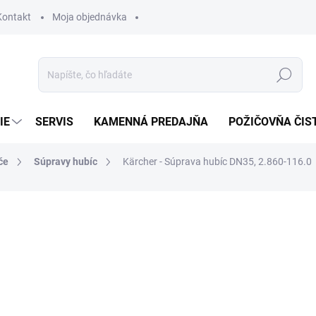
Kontakt
Moja objednávka
Hľadať
IE
SERVIS
KAMENNÁ PREDAJŇA
POŽIČOVŇA ČIS
če
Súpravy hubíc
Kärcher - Súprava hubíc DN35, 2.860-116.0
otenia
28,98 €
23,56 € bez DPH
Jednotková
SKLADOM U DODÁVATEĽA (
cena: