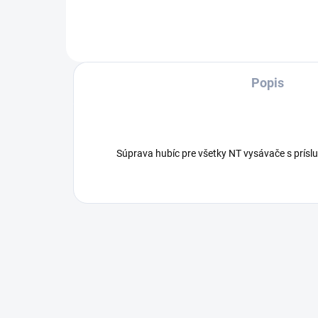
a veľmi tichý vysávač na efektívne
ovlá
a...
k di
Popis
Súprava hubíc pre všetky NT vysávače s prísl