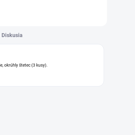
čom
celom svete. 12 litrová nádoba sa
postará o dlhé...
Diskusia
, okrúhly štetec (3 kusy).