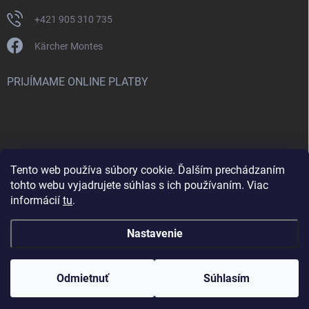
+421 905 310 735
Kärcher Montes
PRIJÍMAME ONLINE PLATBY
Tento web používa súbory cookie. Ďalším prechádzaním
Nenašli ste čo ste hľadali? Máte záujem o inú značku? Skúste
tohto webu vyjadrujete súhlas s ich používaním. Viac
navštíviť aj našu stránku Montclean.sk
informácií
tu
.
Nastavenie
Copyright 2026
karcher-montes.sk
. Všetky práva vyhradené.
Odmietnuť
Súhlasím
Vytvoril Shoptet