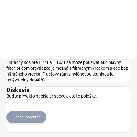
Suchý vysávač T
Suchý vysávač T 10/1 je
7/1 eco!efficiency predstavuje
výkonný, kompaktný a
výkonnú verziu, ktorá ušetrí 40
maximálne odolný vysávač
% energie a je vybavená
vyvinutý pre špeciálne
zosilneným hlavným filtračným
požiadavky v hoteloch,
košom na vysávanie bez
gastronómii, maloobchode ako
filtračného...
aj pre upratovacie firmy.
Filtračný kôš pre T 7/1 a T 10/1 sa môže používať ako hlavný
filter, pričom prevádzka je možná s filtračným vreckom alebo bez
filtračného vrecka. Plastový rám s nylónovou tkaninou je
umývateľný do 40°C.
Diskusia
Buďte prvý, kto napíše príspevok k tejto položke.
Pridať komentár