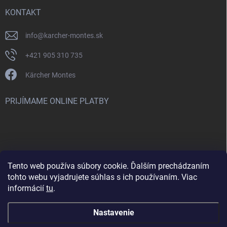
KONTAKT
info
@
karcher-montes.sk
+421 905 310 735
Kärcher Montes
PRIJÍMAME ONLINE PLATBY
Tento web používa súbory cookie. Ďalším prechádzaním
Nenašli ste čo ste hľadali? Máte záujem o inú značku? Skúste
tohto webu vyjadrujete súhlas s ich používaním. Viac
navštíviť aj našu stránku Montclean.sk
informácií
tu
.
Nastavenie