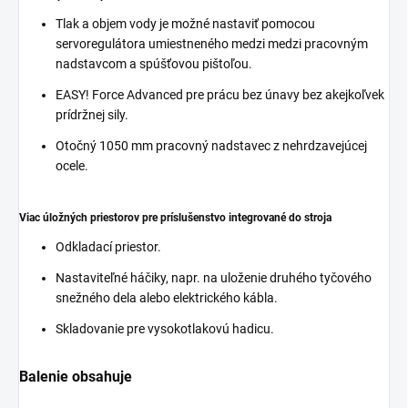
Tlak a objem vody je možné nastaviť pomocou
servoregulátora umiestneného medzi medzi pracovným
nadstavcom a spúšťovou pištoľou.
EASY! Force Advanced pre prácu bez únavy bez akejkoľvek
prídržnej sily.
Otočný 1050 mm pracovný nadstavec z nehrdzavejúcej
ocele.
Viac úložných priestorov pre príslušenstvo integrované do stroja
Odkladací priestor.
Nastaviteľné háčiky, napr. na uloženie druhého tyčového
snežného dela alebo elektrického kábla.
Skladovanie pre vysokotlakovú hadicu.
Balenie obsahuje