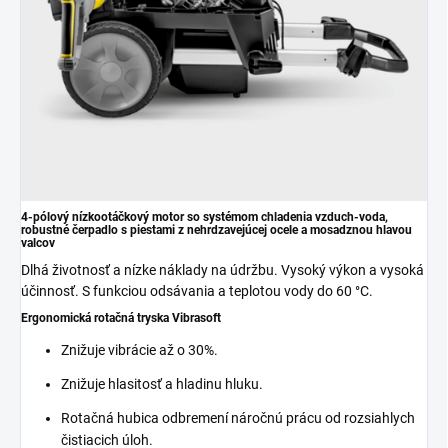
4-pólový nízkootáčkový motor so systémom chladenia vzduch-voda,
robustné čerpadlo s piestami z nehrdzavejúcej ocele a mosadznou hlavou
valcov
Dlhá životnosť a nízke náklady na údržbu. Vysoký výkon a vysoká
účinnosť. S funkciou odsávania a teplotou vody do 60 °C.
Ergonomická rotačná tryska Vibrasoft
Znižuje vibrácie až o 30%.
Znižuje hlasitosť a hladinu hluku.
Rotačná hubica odbremení náročnú prácu od rozsiahlych
čistiacich úloh.