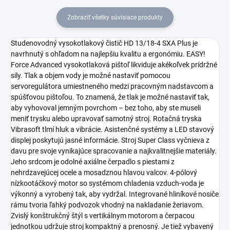
Zobraziť všetky súvisiace produkty
Studenovodný vysokotlakový čistič HD 13/18-4 SXA Plus je
navrhnutý s ohľadom na najlepšiu kvalitu a ergonómiu. EASY!
Force Advanced vysokotlaková pištoľ likviduje akékoľvek prídržné
sily. Tlak a objem vody je možné nastaviť pomocou
servoregulátora umiestneného medzi pracovným nadstavcom a
spúšťovou pištoľou. To znamená, že tlak je možné nastaviť tak,
aby vyhovoval jemným povrchom – bez toho, aby ste museli
meniť trysku alebo upravovať samotný stroj. Rotačná tryska
Vibrasoft tlmí hluk a vibrácie. Asistenčné systémy a LED stavový
displej poskytujú jasné informácie. Stroj Super Class vyčnieva z
davu pre svoje vynikajúce spracovanie a najkvalitnejšie materiály.
Jeho srdcom je odolné axiálne čerpadlo s piestami z
nehrdzavejúcej ocele a mosadznou hlavou valcov. 4-pólový
nízkootáčkový motor so systémom chladenia vzduch-voda je
výkonný a vyrobený tak, aby vydržal. Integrované hliníkové nosiče
rámu tvoria ľahký podvozok vhodný na nakladanie žeriavom.
Zvislý konštrukčný štýl s vertikálnym motorom a čerpacou
jednotkou udržuje stroj kompaktný a prenosný. Je tiež vybavený