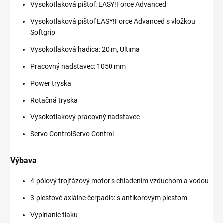
Vysokotlaková pištoľ:
EASY!Force
Advanced
Vysokotlaková pištoľ
EASY!Force
Advanced s vložkou
Softgrip
Vysokotlaková hadica: 20 m, Ultima
Pracovný nadstavec: 1050 mm
Power tryska
Rotačná tryska
Vysokotlakový pracovný nadstavec
Servo ControlServo Control
Výbava
4-pólový trojfázový motor s chladením vzduchom a vodou
3-piestové axiálne čerpadlo: s antikorovým piestom
Vypínanie tlaku