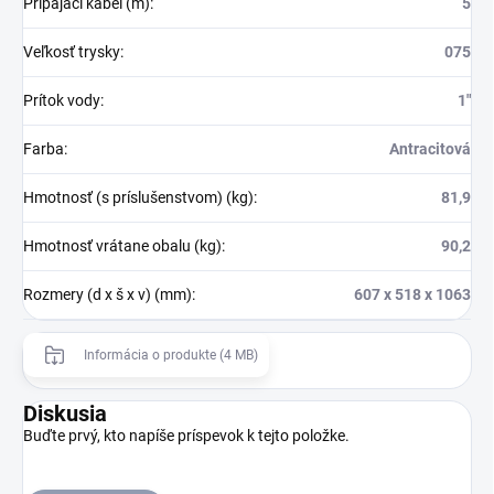
Pripájací kábel (m)
:
5
Veľkosť trysky
:
075
Prítok vody
:
1″
Farba
:
Antracitová
Hmotnosť (s príslušenstvom) (kg)
:
81,9
Hmotnosť vrátane obalu (kg)
:
90,2
Rozmery (d x š x v) (mm)
:
607 x 518 x 1063
Informácia o produkte (4 MB)
Diskusia
Buďte prvý, kto napíše príspevok k tejto položke.