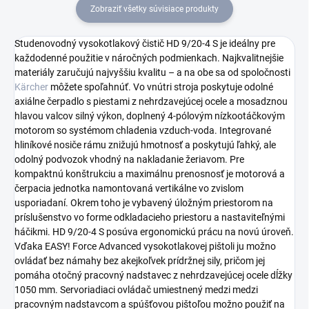
Zobraziť všetky súvisiace produkty
Studenovodný vysokotlakový čistič HD 9/20-4 S je ideálny pre
každodenné použitie v náročných podmienkach. Najkvalitnejšie
materiály zaručujú najvyššiu kvalitu – a na obe sa od spoločnosti
Kärcher
môžete spoľahnúť. Vo vnútri stroja poskytuje odolné
axiálne čerpadlo s piestami z nehrdzavejúcej ocele a mosadznou
hlavou valcov silný výkon, doplnený 4-pólovým nízkootáčkovým
motorom so systémom chladenia vzduch-voda. Integrované
hliníkové nosiče rámu znižujú hmotnosť a poskytujú ľahký, ale
odolný podvozok vhodný na nakladanie žeriavom. Pre
kompaktnú konštrukciu a maximálnu prenosnosť je motorová a
čerpacia jednotka namontovaná vertikálne vo zvislom
usporiadaní. Okrem toho je vybavený úložným priestorom na
príslušenstvo vo forme odkladacieho priestoru a nastaviteľnými
háčikmi. HD 9/20-4 S posúva ergonomickú prácu na novú úroveň.
Vďaka EASY! Force Advanced vysokotlakovej pištoli ju možno
ovládať bez námahy bez akejkoľvek prídržnej sily, pričom jej
pomáha otočný pracovný nadstavec z nehrdzavejúcej ocele dĺžky
1050 mm. Servoriadiaci ovládač umiestnený medzi medzi
pracovným nadstavcom a spúšťovou pištoľou možno použiť na