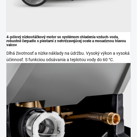
4-pólový nízkootáčkový motor so systémom chladenia vzduch-voda,
robustné čerpadlo s piestami z nehrdzavejúcej ocele a mosadznou hlavou
valcov
Dlhá životnosť a nízke náklady na údržbu. Vysoký výkon a vysoká
účinnosť. S funkciou odsávania a teplotou vody do 60 °C.