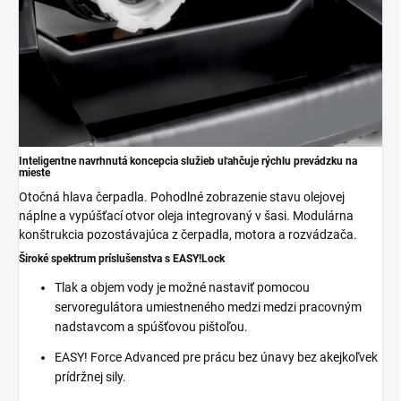
Inteligentne navrhnutá koncepcia služieb uľahčuje rýchlu prevádzku na
mieste
Otočná hlava čerpadla. Pohodlné zobrazenie stavu olejovej
náplne a vypúšťací otvor oleja integrovaný v šasi. Modulárna
konštrukcia pozostávajúca z čerpadla, motora a rozvádzača.
Široké spektrum príslušenstva s
EASY!Lock
Tlak a objem vody je možné nastaviť pomocou
servoregulátora umiestneného medzi medzi pracovným
nadstavcom a spúšťovou pištoľou.
EASY! Force Advanced pre prácu bez únavy bez akejkoľvek
prídržnej sily.