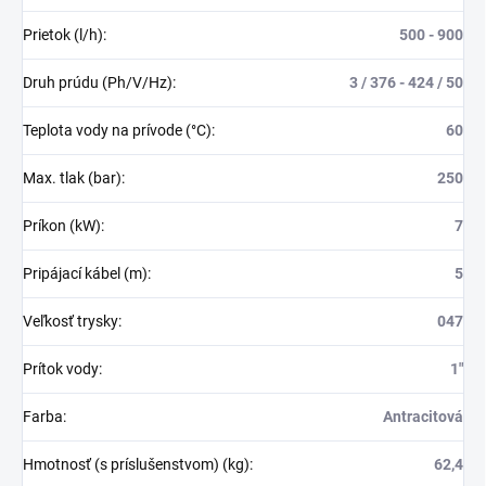
Prietok (l/h)
:
500 - 900
Druh prúdu (Ph/V/Hz)
:
3 / 376 - 424 / 50
Teplota vody na prívode (°C)
:
60
Max. tlak (bar)
:
250
Príkon (kW)
:
7
Pripájací kábel (m)
:
5
Veľkosť trysky
:
047
Prítok vody
:
1″
Farba
:
Antracitová
Hmotnosť (s príslušenstvom) (kg)
:
62,4