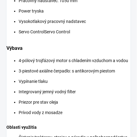
Pracovný nadstavec: 1050 mm
Power tryska
Vysokotlakový pracovný nadstavec
Servo ControlServo Control
Výbava
4-pólový trojfázový motor s chladením vzduchom a vodou
3-piestové axiálne čerpadlo: s antikorovým piestom
Vypínanie tlaku
Integrovaný jemný vodný filter
Priezor pre stav oleja
Prívod vody z mosadze
Oblasti využitia