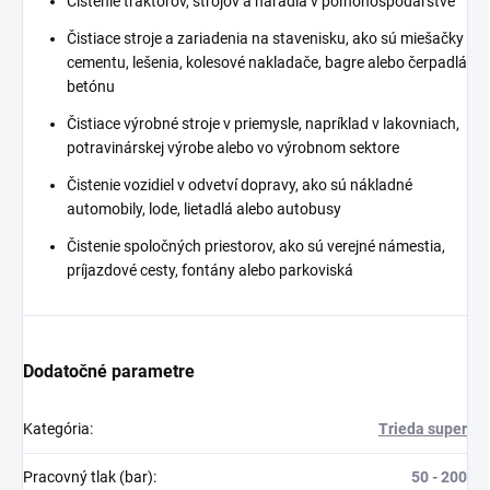
Čistenie traktorov, strojov a náradia v poľnohospodárstve
Čistiace stroje a zariadenia na stavenisku, ako sú miešačky
cementu, lešenia, kolesové nakladače, bagre alebo čerpadlá
betónu
Čistiace výrobné stroje v priemysle, napríklad v lakovniach,
potravinárskej výrobe alebo vo výrobnom sektore
Čistenie vozidiel v odvetví dopravy, ako sú nákladné
automobily, lode, lietadlá alebo autobusy
Čistenie spoločných priestorov, ako sú verejné námestia,
príjazdové cesty, fontány alebo parkoviská
Dodatočné parametre
Kategória
:
Trieda super
Pracovný tlak (bar)
:
50 - 200