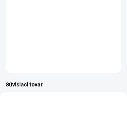
cena:
−
+
Pridať do košíka
Studenovodný vysokotlakový čistič HD 9/20-4 S Classic poskytuje
vysoký výkon a kvalitu Super Class – jeho ergonomický dizajn z
neho robí ideálny nástroj na každodenné použitie.
DETAILNÉ INFORMÁCIE
OPÝTAŤ SA
STRÁŽIŤ
Súvisiaci tovar
2.111-013.0
6.110-008.0
ZADARMO