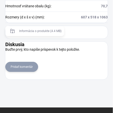
Hmotnosť vrátane obalu (kg)
:
70,7
Rozmery (d x š x v) (mm)
:
607 x 518 x 1063
Informácia o produkte (4.4 MB)
Diskusia
Buďte prvý, kto napíše príspevok k tejto položke.
Pridať komentár
Z