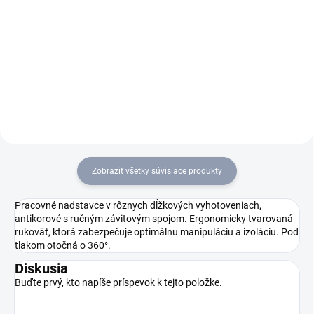
Horúcovodný vysokotlakový
Cenovo atraktívny
čistič HDS 5/11 U prestavuje
horúcovodný vysokotlakový
základný model čističov pre
čistič HDS 5/11 UX očarí
pohodlné čistenie v
pohodlným a jednoduchým
domácnosti. Cenovo atraktívny
prevádzkovaním pomocou
čistič ponúka inovatívny
vysokotlakovej hadice,
vertikálny dizajn...
inovatívnym vertikálnym
dizajnom,...
Zobraziť všetky súvisiace produkty
Pracovné nadstavce v rôznych dĺžkových vyhotoveniach,
antikorové s ručným závitovým spojom. Ergonomicky tvarovaná
rukoväť, ktorá zabezpečuje optimálnu manipuláciu a izoláciu. Pod
tlakom otočná o 360°.
Diskusia
Buďte prvý, kto napíše príspevok k tejto položke.