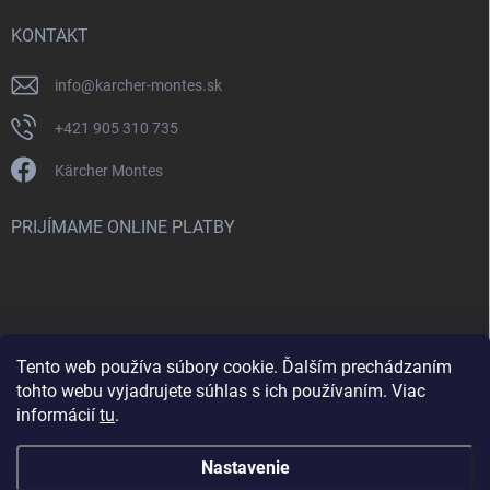
KONTAKT
info
@
karcher-montes.sk
+421 905 310 735
Kärcher Montes
PRIJÍMAME ONLINE PLATBY
Tento web používa súbory cookie. Ďalším prechádzaním
Nenašli ste čo ste hľadali? Máte záujem o inú značku? Skúste
tohto webu vyjadrujete súhlas s ich používaním. Viac
navštíviť aj našu stránku Montclean.sk
informácií
tu
.
Nastavenie