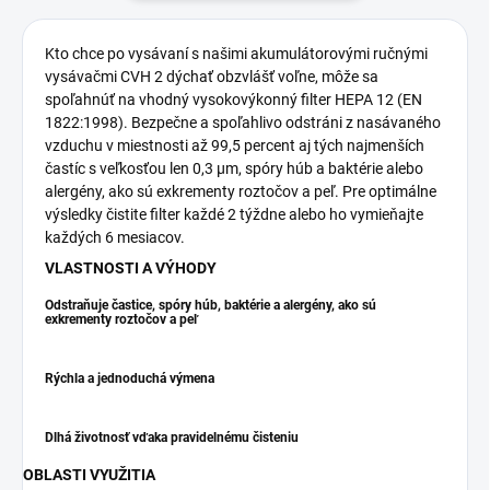
Kto chce po vysávaní s našimi akumulátorovými ručnými
vysávačmi CVH 2 dýchať obzvlášť voľne, môže sa
spoľahnúť na vhodný vysokovýkonný filter HEPA 12 (EN
1822:1998). Bezpečne a spoľahlivo odstráni z nasávaného
vzduchu v miestnosti až 99,5 percent aj tých najmenších
častíc s veľkosťou len 0,3 µm, spóry húb a baktérie alebo
alergény, ako sú exkrementy roztočov a peľ. Pre optimálne
výsledky čistite filter každé 2 týždne alebo ho vymieňajte
každých 6 mesiacov.
VLASTNOSTI A VÝHODY
Odstraňuje častice, spóry húb, baktérie a alergény, ako sú
exkrementy roztočov a peľ
Rýchla a jednoduchá výmena
Dlhá životnosť vďaka pravidelnému čisteniu
OBLASTI VYUŽITIA