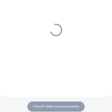
SKLADOM U DODÁVATEĽA (5-7
SKLADOM U DODÁVATEĽA (5-7
PRAC. DNÍ)
PRAC. DNÍ)
Kärcher - Ručný vasávač
Kärcher - Ručný vysávač
CVH 2-4, 1.198-450.0
CVH 2, 1.198-330.0
51,68 €
57,53 €
42,02 € bez DPH
46,77 € bez DPH
Do košíka
Do košíka
Skoncujte s prachom a
Výkonný a pripravený na
omrvinkami: Kompaktný ručný
použitie: Batériový ručný
vysávač CVH 2-4 s
vysávač CVH 2 je ľahký,
vymeniteľnou batériou 4 V je
kompaktný a obzvlášť vhodný
vždy pripravený na použitie.
ako pri každodennom
Batéria a nabíjačka batérií nie
upratovaní v kuchyni, obývačke,
sú súčasťou balenia.
spálni a aute.
Zobraziť všetky súvisiace produkty