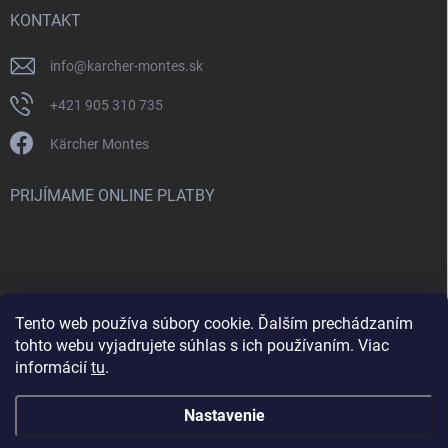
KONTAKT
info
@
karcher-montes.sk
+421 905 310 735
Kärcher Montes
PRIJÍMAME ONLINE PLATBY
Tento web používa súbory cookie. Ďalším prechádzaním
Nenašli ste čo ste hľadali? Máte záujem o inú značku? Skúste
tohto webu vyjadrujete súhlas s ich používaním. Viac
navštíviť aj našu stránku Montclean.sk
informácií
tu
.
Nastavenie