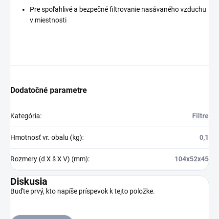
Pre spoľahlivé a bezpečné filtrovanie nasávaného vzduchu
v miestnosti
Dodatočné parametre
Kategória
:
Filtre
Hmotnosť vr. obalu (kg)
:
0,1
Rozmery (d X š X V) (mm)
:
104x52x45
Diskusia
Buďte prvý, kto napíše príspevok k tejto položke.