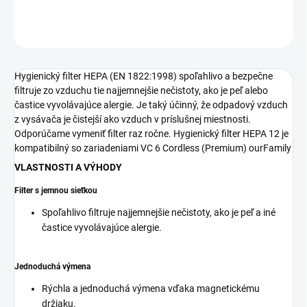
OPÝTAŤ SA
STRÁŽIŤ
Hygienický filter HEPA (EN 1822:1998) spoľahlivo a bezpečne
filtruje zo vzduchu tie najjemnejšie nečistoty, ako je peľ alebo
častice vyvolávajúce alergie. Je taký účinný, že odpadový vzduch
z vysávača je čistejší ako vzduch v príslušnej miestnosti.
Odporúčame vymeniť filter raz ročne. Hygienický filter HEPA 12 je
kompatibilný so zariadeniami VC 6 Cordless (Premium) ourFamily
VLASTNOSTI A VÝHODY
Filter s jemnou sieťkou
Spoľahlivo filtruje najjemnejšie nečistoty, ako je peľ a iné
častice vyvolávajúce alergie.
Jednoduchá výmena
Rýchla a jednoduchá výmena vďaka magnetickému
držiaku.