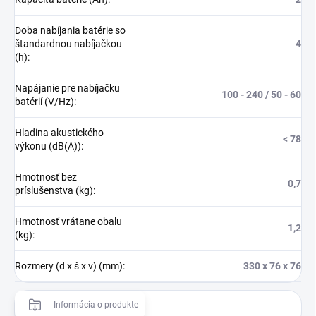
Doba nabíjania batérie so
štandardnou nabíjačkou
4
(h)
:
Napájanie pre nabíjačku
100 - 240 / 50 - 60
batérií (V/Hz)
:
Hladina akustického
< 78
výkonu (dB(A))
:
Hmotnosť bez
0,7
príslušenstva (kg)
:
Hmotnosť vrátane obalu
1,2
(kg)
:
Rozmery (d x š x v) (mm)
:
330 x 76 x 76
Informácia o produkte