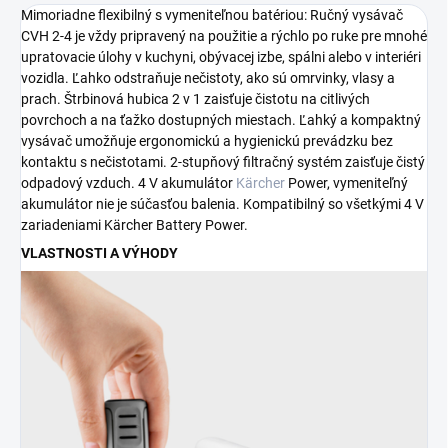
Mimoriadne flexibilný s vymeniteľnou batériou: Ručný vysávač
CVH 2-4 je vždy pripravený na použitie a rýchlo po ruke pre mnohé
upratovacie úlohy v kuchyni, obývacej izbe, spálni alebo v interiéri
vozidla. Ľahko odstraňuje nečistoty, ako sú omrvinky, vlasy a
prach. Štrbinová hubica 2 v 1 zaisťuje čistotu na citlivých
povrchoch a na ťažko dostupných miestach. Ľahký a kompaktný
vysávač umožňuje ergonomickú a hygienickú prevádzku bez
kontaktu s nečistotami. 2-stupňový filtračný systém zaisťuje čistý
odpadový vzduch. 4 V akumulátor
Kärcher
Power, vymeniteľný
akumulátor nie je súčasťou balenia. Kompatibilný so všetkými 4 V
zariadeniami Kärcher Battery Power.
VLASTNOSTI A VÝHODY