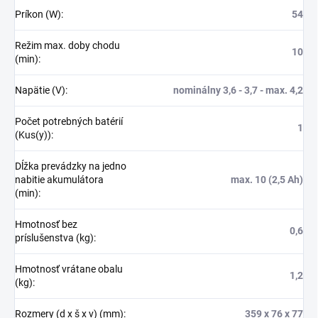
Príkon (W)
:
54
Režim max. doby chodu
10
(min)
:
Napätie (V)
:
nominálny 3,6 - 3,7 - max. 4,2
Počet potrebných batérií
1
(Kus(y))
:
Dĺžka prevádzky na jedno
nabitie akumulátora
max. 10 (2,5 Ah)
(min)
:
Hmotnosť bez
0,6
príslušenstva (kg)
:
Hmotnosť vrátane obalu
1,2
(kg)
:
Rozmery (d x š x v) (mm)
:
359 x 76 x 77