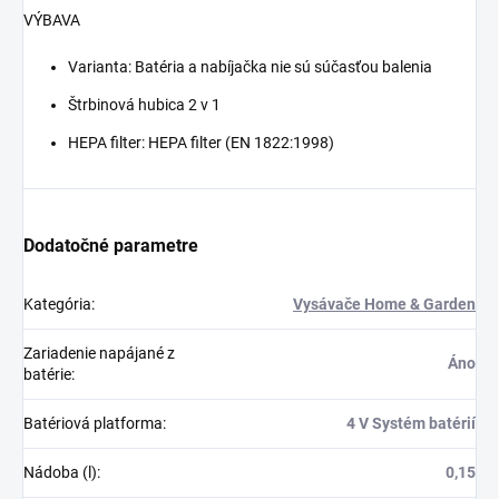
VÝBAVA
Varianta: Batéria a nabíjačka nie sú súčasťou balenia
Štrbinová hubica 2 v 1
HEPA filter: HEPA filter (EN 1822:1998)
Dodatočné parametre
Kategória
:
Vysávače Home & Garden
Zariadenie napájané z
Áno
batérie
:
Batériová platforma
:
4 V Systém batérií
Nádoba (l)
:
0,15