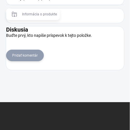
Informácia o produkte
Diskusia
Buďte prvý, kto napíše príspevok k tejto položke.
Pridať komentár
Z
á
p
ä