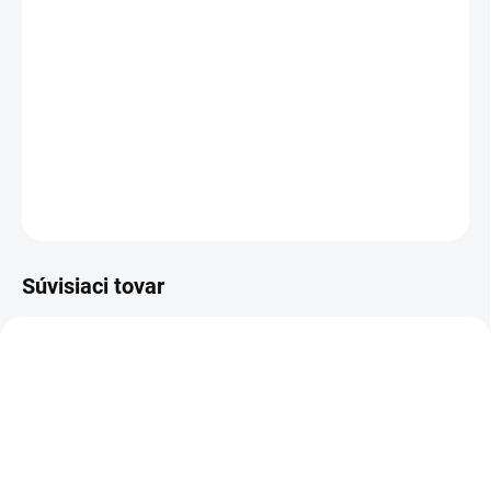
−
+
Pridať do košíka
Skoncujte s prachom a omrvinkami: Kompaktný ručný vysávač
CVH 2-4 s vymeniteľnou batériou 4 V je vždy pripravený na
použitie. Batéria a nabíjačka batérií nie sú súčasťou balenia.
DETAILNÉ INFORMÁCIE
OPÝTAŤ SA
STRÁŽIŤ
Súvisiaci tovar
2.443-002.0
2.443-060.0