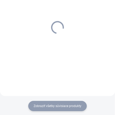
SKLADOM
SKLADOM
Kärcher - Battery Power
Kärcher - Duo
4/25, 2.443-002.0
Rýchlonabíjačka pre 4V
Battery Power, 2.443-
18,08 €
060.0
29,78 €
14,70 € bez DPH
24,21 € bez DPH
Do košíka
Do košíka
Vymeniteľná batéria 2,5 Ah
Fast Charger Duo nabije 2
Kärcher Battery Power je
vymeniteľné batérie Kärcher
vhodná na použitie vo všetkých
Battery Power až do 80 % s
4 V Kärcher Battery Power
kapacitou 2,5 Ah len za 50
zariadeniach.
minút a je vhodná pre všetky 4
V Kärcher Battery Power
vymeniteľné...
Zobraziť všetky súvisiace produkty