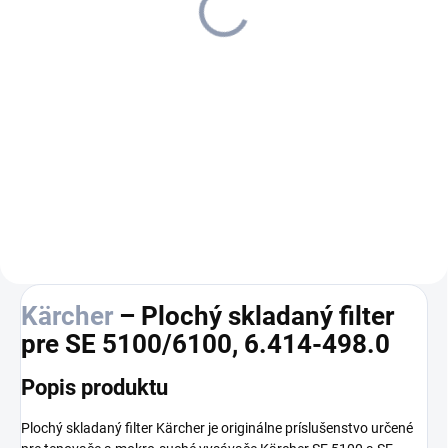
346,98 €
282,10 € bez DPH
Do košíka
Tepovač-extraktor SE 5
dosahuje dôkladné čistenie
textilných povrchov pre
zaručenú hygienu až po vlákna.
Ideálne pre rodiny, alergikov a
domácnosti s domácimi
miláčikmi.
Kärcher
– Plochý skladaný filter
pre SE 5100/6100, 6.414-498.0
Popis produktu
Plochý skladaný filter Kärcher je originálne príslušenstvo určené