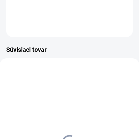
priestore a nezasahuje do nádoby vysávača.
DETAILNÉ INFORMÁCIE
OPÝTAŤ SA
STRÁŽIŤ
Súvisiaci tovar
1.081-230.0
SKLADOM U DODÁVATEĽA (5-7
PRAC. DNÍ)
Kärcher - Tepovač-
extraktor SE 5, 1.081-
230.0