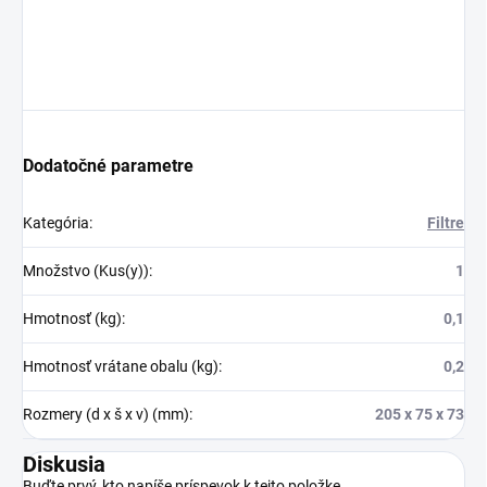
Dodatočné parametre
Kategória
:
Filtre
Množstvo (Kus(y))
:
1
Hmotnosť (kg)
:
0,1
Hmotnosť vrátane obalu (kg)
:
0,2
Rozmery (d x š x v) (mm)
:
205 x 75 x 73
Diskusia
Buďte prvý, kto napíše príspevok k tejto položke.