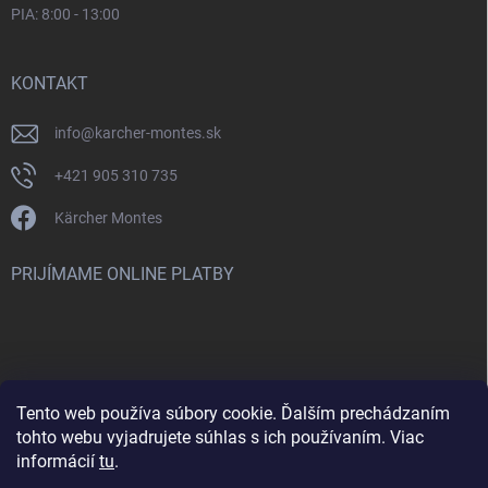
PIA: 8:00 - 13:00
KONTAKT
info
@
karcher-montes.sk
+421 905 310 735
Kärcher Montes
PRIJÍMAME ONLINE PLATBY
Tento web používa súbory cookie. Ďalším prechádzaním
Nenašli ste čo ste hľadali? Máte záujem o inú značku? Skúste
tohto webu vyjadrujete súhlas s ich používaním. Viac
navštíviť aj našu stránku Montclean.sk
informácií
tu
.