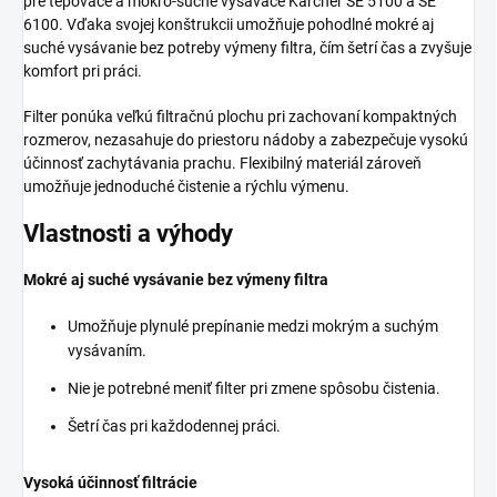
pre tepovače a mokro-suché vysávače Kärcher SE 5100 a SE
6100. Vďaka svojej konštrukcii umožňuje pohodlné mokré aj
suché vysávanie bez potreby výmeny filtra, čím šetrí čas a zvyšuje
komfort pri práci.
Filter ponúka veľkú filtračnú plochu pri zachovaní kompaktných
rozmerov, nezasahuje do priestoru nádoby a zabezpečuje vysokú
účinnosť zachytávania prachu. Flexibilný materiál zároveň
umožňuje jednoduché čistenie a rýchlu výmenu.
Vlastnosti a výhody
Mokré aj suché vysávanie bez výmeny filtra
Umožňuje plynulé prepínanie medzi mokrým a suchým
vysávaním.
Nie je potrebné meniť filter pri zmene spôsobu čistenia.
Šetrí čas pri každodennej práci.
Vysoká účinnosť filtrácie