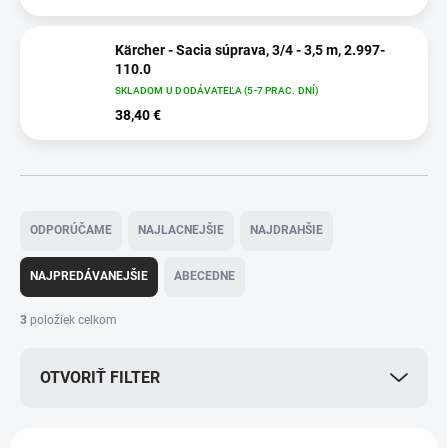
Kärcher - Sacia súprava, 3/4 - 3,5 m, 2.997-
110.0
SKLADOM U DODÁVATEĽA (5-7 PRAC. DNÍ)
38,40 €
R
a
ODPORÚČAME
NAJLACNEJŠIE
NAJDRAHŠIE
d
e
NAJPREDÁVANEJŠIE
ABECEDNE
n
i
3
položiek celkom
e
p
OTVORIŤ FILTER
r
o
d
V
u