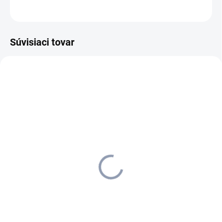
OPÝTAŤ SA
STRÁŽIŤ
Súvisiaci tovar
2.863-255.0
2.903-001.0
SKLADOM U DODÁVATEĽA (5-7
SKLADOM U DODÁVATEĽA (5-7
PRAC. DNÍ)
PRAC. DNÍ)
Kärcher - Súprava na
Kärcher - Turbo hubica na
čistenie pre VC 2/3, 2.863-
čalúnenie, 2.903-001.0
255.0
51,76 €
42 €
42,08 € bez DPH
34,15 € bez DPH
Do košíka
Do košíka