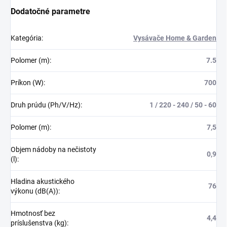
Dodatočné parametre
Kategória
:
Vysávače Home & Garden
Polomer (m)
:
7.5
Príkon (W)
:
700
Druh prúdu (Ph/V/Hz)
:
1 / 220 - 240 / 50 - 60
Polomer (m)
:
7,5
Objem nádoby na nečistoty
0,9
(l)
:
Hladina akustického
76
výkonu (dB(A))
:
Hmotnosť bez
4,4
príslušenstva (kg)
: