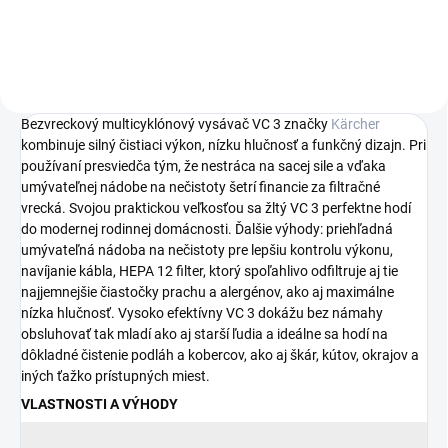
Bezvreckový multicyklónový vysávač VC 3 značky
Kärcher
kombinuje silný čistiaci výkon, nízku hlučnosť a funkčný dizajn. Pri
používaní presviedča tým, že nestráca na sacej sile a vďaka
umývateľnej nádobe na nečistoty šetrí financie za filtračné
vrecká. Svojou praktickou veľkosťou sa žltý VC 3 perfektne hodí
do modernej rodinnej domácnosti. Ďalšie výhody: priehľadná
umývateľná nádoba na nečistoty pre lepšiu kontrolu výkonu,
navíjanie kábla, HEPA 12 filter, ktorý spoľahlivo odfiltruje aj tie
najjemnejšie čiastočky prachu a alergénov, ako aj maximálne
nízka hlučnosť. Vysoko efektívny VC 3 dokážu bez námahy
obsluhovať tak mladí ako aj starší ľudia a ideálne sa hodí na
dôkladné čistenie podláh a kobercov, ako aj škár, kútov, okrajov a
iných ťažko prístupných miest.
VLASTNOSTI A VÝHODY