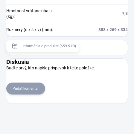
Hmotnosť vrátane obalu
7,8
(kg)
:
Rozmery (d x š x v) (mm)
:
388 x 269 x 334
Informácia o produkte (659.5 kB)
Diskusia
Buďte prvý, kto napíše príspevok k tejto položke.
Pridať komentár