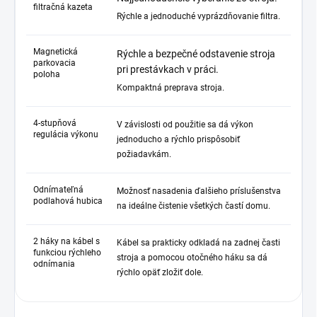
filtračná kazeta
Rýchle a jednoduché vyprázdňovanie filtra.
Magnetická
Rýchle a bezpečné odstavenie stroja
parkovacia
pri prestávkach v práci.
poloha
Kompaktná preprava stroja.
4-stupňová
V závislosti od použitie sa dá výkon
regulácia výkonu
jednoducho a rýchlo prispôsobiť
požiadavkám.
Odnímateľná
Možnosť nasadenia ďalšieho príslušenstva
podlahová hubica
na ideálne čistenie všetkých častí domu.
2 háky na kábel s
Kábel sa prakticky odkladá na zadnej časti
funkciou rýchleho
stroja a pomocou otočného háku sa dá
odnímania
rýchlo opäť zložiť dole.