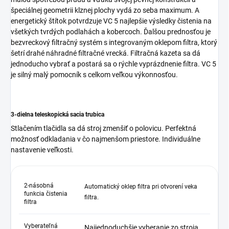
špeciálnej geometrii klznej plochy vydá zo seba maximum. A
energetický štítok potvrdzuje VC 5 najlepšie výsledky čistenia na
všetkých tvrdých podlahách a kobercoch. Ďalšou prednosťou je
bezvreckový filtračný systém s integrovaným oklepom filtra, ktorý
šetrí drahé náhradné filtračné vrecká. Filtračná kazeta sa dá
jednoducho vybrať a postará sa o rýchle vyprázdnenie filtra. VC 5
je silný malý pomocník s celkom veľkou výkonnosťou.
3-dielna teleskopická sacia trubica
Stlačením tlačidla sa dá stroj zmenšiť o polovicu. Perfektná
možnosť odkladania v čo najmenšom priestore. Individuálne
nastavenie veľkosti.
2-násobná
Automatický oklep filtra pri otvorení veka
funkcia čistenia
filtra.
filtra
Vyberateľná
Najjednoduchšie vyberanie zo stroja.