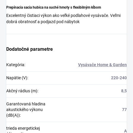
Prepínacia sacia hubica na suché hmoty s flexibilným kĺbom
Excelentný čistiaci výkon ako veľké podlahové vysávače. Veľmi
dobrá obratnosť a podjazd pod nábytok
Dodatočné parametre
Kategória
:
Vysávače Home & Garden
Napätie (V)
:
220-240
Akčný rádius (m)
:
8,5
Garantovaná hladina
akustického výkonu
77
(dB(A))
:
trieda energetickej
A