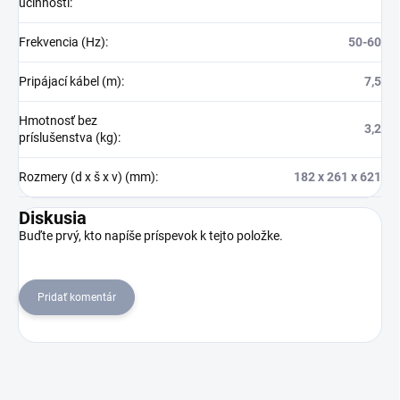
účinnosti
:
Frekvencia (Hz)
:
50-60
Pripájací kábel (m)
:
7,5
Hmotnosť bez
3,2
príslušenstva (kg)
:
Rozmery (d x š x v) (mm)
:
182 x 261 x 621
Diskusia
Buďte prvý, kto napíše príspevok k tejto položke.
Pridať komentár