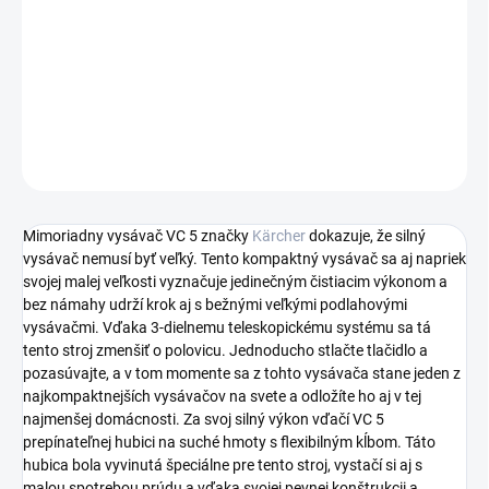
mimoriadne kompaktný a zároveň silný. Pre tento vysávač nájdete
miesto aj v tej najmenšej domácnosti a zároveň vám ponúkne
výkon ako klasický vysávač.
DETAILNÉ INFORMÁCIE
OPÝTAŤ SA
STRÁŽIŤ
Mimoriadny vysávač VC 5 značky
Kärcher
dokazuje, že silný
vysávač nemusí byť veľký. Tento kompaktný vysávač sa aj napriek
svojej malej veľkosti vyznačuje jedinečným čistiacim výkonom a
bez námahy udrží krok aj s bežnými veľkými podlahovými
vysávačmi. Vďaka 3-dielnemu teleskopickému systému sa tá
tento stroj zmenšiť o polovicu. Jednoducho stlačte tlačidlo a
pozasúvajte, a v tom momente sa z tohto vysávača stane jeden z
najkompaktnejších vysávačov na svete a odložíte ho aj v tej
najmenšej domácnosti. Za svoj silný výkon vďačí VC 5
prepínateľnej hubici na suché hmoty s flexibilným kĺbom. Táto
hubica bola vyvinutá špeciálne pre tento stroj, vystačí si aj s
malou spotrebou prúdu a vďaka svojej pevnej konštrukcii a