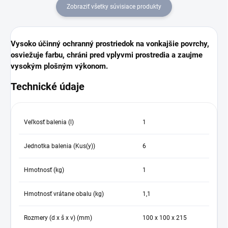
Zobraziť všetky súvisiace produkty
Vysoko účinný ochranný prostriedok na vonkajšie povrchy,
osviežuje farbu, chráni pred vplyvmi prostredia a zaujme
vysokým plošným výkonom.
Technické údaje
Veľkosť balenia (l)
1
Jednotka balenia (Kus(y))
6
Hmotnosť (kg)
1
Hmotnosť vrátane obalu (kg)
1,1
Rozmery (d x š x v) (mm)
100 x 100 x 215