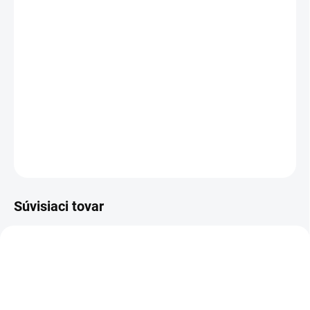
cena:
−
+
Pridať do košíka
Vysoko účinný ochranný prostriedok na vonkajšie povrchy,
osviežuje farbu, chráni pred vplyvmi prostredia a zaujme vysokým
plošným výkonom.
DETAILNÉ INFORMÁCIE
OPÝTAŤ SA
STRÁŽIŤ
Súvisiaci tovar
5-ROČNÁ PREDĹŽENÁ
5-ROČNÁ PREDĹŽENÁ
1.324-811.0
1.324-803.0
ZÁRUKA
ZÁRUKA