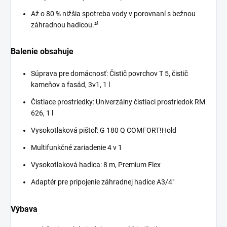
Až o 80 % nižšia spotreba vody v porovnaní s bežnou
záhradnou hadicou.²⁾
Balenie obsahuje
Súprava pre domácnosť: Čistič povrchov T 5, čistič
kameňov a fasád, 3v1, 1 l
Čistiace prostriedky: Univerzálny čistiaci prostriedok RM
626, 1 l
Vysokotlaková pištoľ: G 180 Q COMFORT!Hold
Multifunkčné zariadenie 4 v 1
Vysokotlaková hadica: 8 m, Premium Flex
Adaptér pre pripojenie záhradnej hadice A3/4"
Výbava