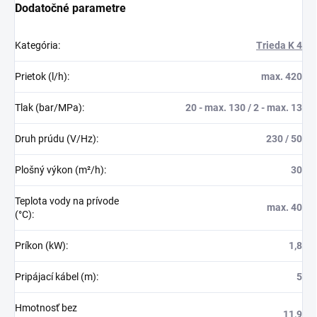
Dodatočné parametre
Kategória
:
Trieda K 4
Prietok (l/h)
:
max. 420
Tlak (bar/MPa)
:
20 - max. 130 / 2 - max. 13
Druh prúdu (V/Hz)
:
230 / 50
Plošný výkon (m²/h)
:
30
Teplota vody na prívode
max. 40
(°C)
:
Príkon (kW)
:
1,8
Pripájací kábel (m)
:
5
Hmotnosť bez
11,9