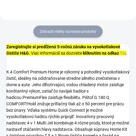
Zobraziť všetky súvisiace produkty
Zaregistrujte si predĺženú 5-ročnú záruku na vysokotlakové
čističe H&G.
Viac informáciíí sa dozviete
kliknutím na odkaz
TU
.
K 4 Comfort Premium Home je výkonný a pohodlný vysokotlakový
čistič, ideálny na odstraňovanie stredne silného znečistenia v
dome a aute. Jeho dlhotrvajúci, vodou chladený motor zaisťuje
konštantný výkon, zatiaľ čo navijak hadice s
hadicou
PremiumFlex
zaisťuje flexibilitu. Pištoľ G 180 Q
COMFORT!Hold znižuje prítlačný tlak až o 50 percent pre prácu
bez únavy. Vďaka systému
Quick Connect
je možné
vysokotlakovú hadicu rýchlo pripojiť. Inovatívny pracovný
nadstavec 4 v 1 Multi Jet kombinuje 4 rôzne prúdy, ktoré je možné
nastaviť otáčaním hlavy nadstavca. Obsahuje súpravu Home Kit
s čističom povrchov T 5 a 1 litrom čističa kameňa a fasád na