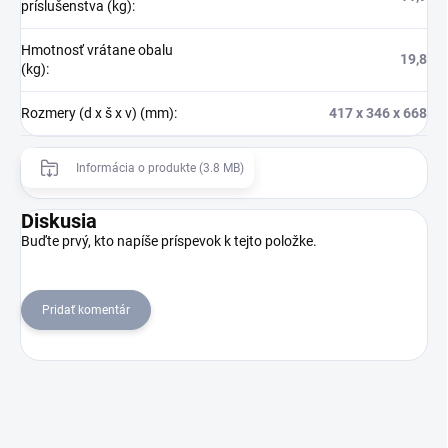
príslušenstva (kg)
:
Hmotnosť vrátane obalu
19,8
(kg)
:
Rozmery (d x š x v) (mm)
:
417 x 346 x 668
Informácia o produkte (3.8 MB)
Diskusia
Buďte prvý, kto napíše príspevok k tejto položke.
Pridať komentár