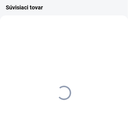
Súvisiaci tovar
2.644-074.0
2.644-084.0
SKLADOM U DODÁVATEĽA (5-7
SKLADOM U DODÁVATEĽA (5-7
PRAC. DNÍ)
PRAC. DNÍ)
Kärcher - Plošný čistič T 7
Kärcher - Plošný čistič T 5,
Plus, 2.644-074.0
2.644-084.0
122,30 €
86,16 €
99,43 € bez DPH
70,05 € bez DPH
Do košíka
Do košíka
Vďaka výkonovej dýze tiež
dôkladne čistí rohy a hrany:
plošný čistič T 450 vrátane