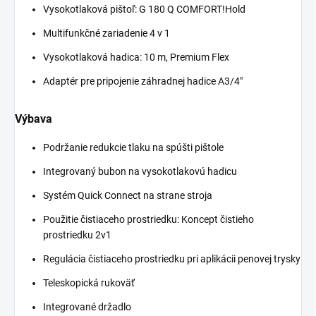
Vysokotlaková pištoľ: G 180 Q COMFORT!Hold
Multifunkčné zariadenie 4 v 1
Vysokotlaková hadica: 10 m, Premium Flex
Adaptér pre pripojenie záhradnej hadice A3/4"
Výbava
Podržanie redukcie tlaku na spúšti pištole
Integrovaný bubon na vysokotlakovú hadicu
Systém
Quick Connect
na strane stroja
Použitie čistiaceho prostriedku: Koncept čistieho
prostriedku 2v1
Regulácia čistiaceho prostriedku pri aplikácii penovej trysky
Teleskopická rukoväť
Integrované držadlo