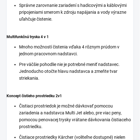
Správne zarovnanie zariadení s hadicovými a káblovými
pripojeniami smerom k zdroju napájania a vody výrazne
uľahčuje čistenie.
Multifunkčná tryska 4 v 1
Mnoho možností čistenia vďaka 4 rôznym prúdom v
jednom pracovnom nadstavci.
Pre väčšie pohodlie nie je potrebné meniť nadstavec.
Jednoducho otočte hlavu nadstavca a zmeňte tvar
striekania.
Koncept čistieho prostriedku 2v1
Čistiaci prostriedok je možné dávkovať pomocou
zariadenia a nadstavca Multi Jet alebo, pre viac peny,
pomocou penovacej trysky vrátane dávkovania čistiaceho
prostriedku.
Čistiace prostriedky Kärcher (voliteľne dostupné) nielen