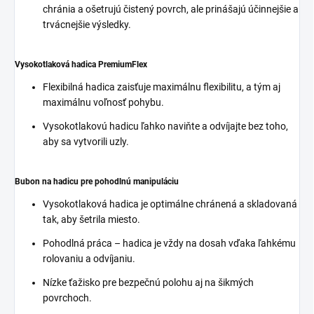
chránia a ošetrujú čistený povrch, ale prinášajú účinnejšie a
trvácnejšie výsledky.
Vysokotlaková hadica
PremiumFlex
Flexibilná hadica zaisťuje maximálnu flexibilitu, a tým aj
maximálnu voľnosť pohybu.
Vysokotlakovú hadicu ľahko naviňte a odvíjajte bez toho,
aby sa vytvorili uzly.
Bubon na hadicu pre pohodlnú manipuláciu
Vysokotlaková hadica je optimálne chránená a skladovaná
tak, aby šetrila miesto.
Pohodlná práca – hadica je vždy na dosah vďaka ľahkému
rolovaniu a odvíjaniu.
Nízke ťažisko pre bezpečnú polohu aj na šikmých
povrchoch.