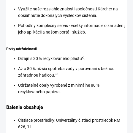
Využite naše rozsiahle znalosti spoločnosti Kärcher na
dosiahnutie dokonalých výsledkov čistenia.
Pohodlný komplexný servis - všetky informácie o zariadení,
jeho aplikácii a našom portáli služieb.
Prvky udržateľnosti
Dizajn s 30 % recyklovaného plastu¹⁾.
Až o 80 % nižšia spotreba vody v porovnaní s bežnou
záhradnou hadicou.²⁾
Udržateľné obaly vyrobené z minimálne 80 %
recyklovaného papiera.
Balenie obsahuje
Čistiace prostriedky: Univerzálny čistiaci prostriedok RM
626, 1 l