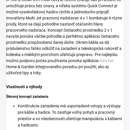
umožňuje prácu bez únavy, a vďaka systému
Quick Connect
je
možné vysokotlakovú hadicu rýchlo a jednoducho pripojiť.
Inovatívny Multi Jet pracovný nadstavec 4 v 1 kombinuje 4 rôzne
prúdy, ktoré sa dajú pohodlne nastaviť otáčaním hlavy
pracovného nadstaca. Koncept čistiaceho prostriedku 2 v 1
navyše ponúka väčšie pohodlie a perfektnú aplikáciu čistiaceho
prostriedku prispôsobenú danej úlohe. Okrem kábla sa dá
príslušenstvo ľahko odložiť na zariadení a teleskopická rukoväť a
kolieska s mäkkým povrchom uľahčujú prepravu. Pre najlepšiu
možnú podporu počas používania ponúka aplikácia
Kärcher
Home & Garden integrovaného poradcu pri použití, ako aj
užitočné tipy a triky.
Vlastnosti a výhody
Šikovný koncept zariadenia
Konštrukcia zariadenia má usporiadané vstupy a výstupy
pre káble a hadice. To zaisťuje voľný pohyb a pracovný
priestor a vo všeobecnosti uľahčuje manipuláciu s káblami
a hadicami.