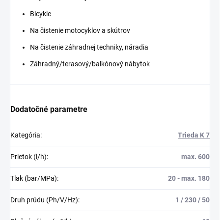
Bicykle
Na čistenie motocyklov a skútrov
Na čistenie záhradnej techniky, náradia
Záhradný/terasový/balkónový nábytok
Dodatočné parametre
Kategória
:
Trieda K 7
Prietok (l/h)
:
max. 600
Tlak (bar/MPa)
:
20 - max. 180
Druh prúdu (Ph/V/Hz)
:
1 / 230 / 50