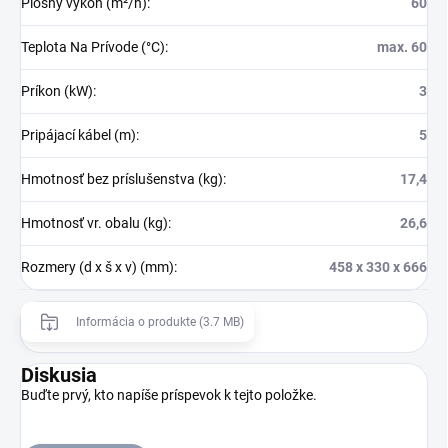
Plošný výkon (m²/h)
:
60
Teplota Na Prívode (°C)
:
max. 60
Príkon (kW)
:
3
Pripájací kábel (m)
:
5
Hmotnosť bez príslušenstva (kg)
:
17,4
Hmotnosť vr. obalu (kg)
:
26,6
Rozmery (d x š x v) (mm)
:
458 x 330 x 666
Informácia o produkte (3.7 MB)
Diskusia
Buďte prvý, kto napíše príspevok k tejto položke.