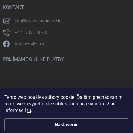
KONTAKT
info
@
karcher-montes.sk
+421 905 310 735
Kärcher Montes
PRIJÍMAME ONLINE PLATBY
Tento web používa súbory cookie. Ďalším prechádzaním
Nenašli ste čo ste hľadali? Máte záujem o inú značku? Skúste
tohto webu vyjadrujete súhlas s ich používaním. Viac
navštíviť aj našu stránku Montclean.sk
informácií
tu
.
Nastavenie