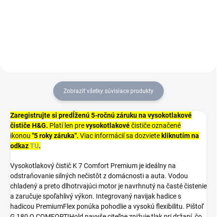
funkcie oplachovania - pre
efektívne čistenie veľkých plôch
bez postriekania.
Zobraziť všetky súvisiace produkty
Zaregistrujte si predĺženú 5-ročnú záruku na vysokotlakové
čističe H&G.
Platí len pre
vysokotlakové
čističe označené
ikonou
"5 roky záruka".
Viac informácií sa dozviete
kliknutím na
odkaz
TU
.
Vysokotlakový čistič K 7 Comfort Premium je ideálny na
odstraňovanie silných nečistôt z domácnosti a auta. Vodou
chladený a preto dlhotrvajúci motor je navrhnutý na časté čistenie
a zaručuje spoľahlivý výkon. Integrovaný navijak hadice s
hadicou
PremiumFlex
ponúka pohodlie a vysokú flexibilitu. Pištoľ
G 180 Q COMFORT!Hold navyše citeľne znižuje tlak pri držaní, čo