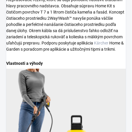
hlavy pracovného nadstavca. Obsahuje súpravu Home Kit s
čističom povrchov T 7 a 1 litrom čističa kameňa a fasád. Koncept
čistiaceho prostriedku 2Way!Wash™ navyše ponúka väčšie
pohodlie a perfektné nanášanie čistiaceho prostriedku podľa
danej úlohy. Okrem kábla sa dá príslušenstvo ľahko odložiť na
zariadení a teleskopická rukoväť a kolieska s mäkkým povrchom
uľahčujú prepravu. Podporu poskytuje aplikácia
Kärcher
Home &
Garden s poradcom pre aplikácie a užitočnými tipmi a trikmi.
Vlastnosti a výhody