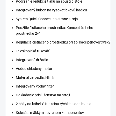
Podržanie redukcie tlaku na spúšti pištole
Integrovaný bubon na vysokotlakovú hadicu
Systém
Quick Connect
na strane stroja
Použitie čistiaceho prostriedku: Koncept čistieho
prostriedku 2v1
Regulácia čistiaceho prostriedku pri aplikácii penovej trysky
Teleskopická rukoväť
Integrované držadlo
Vodou chladený motor
Materiál čerpadla: Hliník
Integrovaný vodný filter
Odkladanie príslušenstva na stroji
2 háky na kábel: S funkciou rýchleho odnímania
Kolesá s mäkkým povrchom komponentov