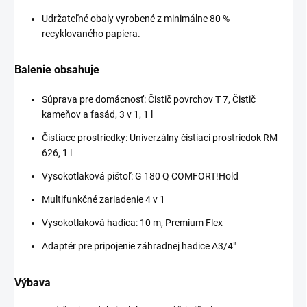
Udržateľné obaly vyrobené z minimálne 80 %
recyklovaného papiera.
Balenie obsahuje
Súprava pre domácnosť: Čistič povrchov T 7, Čistič
kameňov a fasád, 3 v 1, 1 l
Čistiace prostriedky: Univerzálny čistiaci prostriedok RM
626, 1 l
Vysokotlaková pištoľ: G 180 Q COMFORT!Hold
Multifunkčné zariadenie 4 v 1
Vysokotlaková hadica: 10 m, Premium Flex
Adaptér pre pripojenie záhradnej hadice A3/4"
Výbava