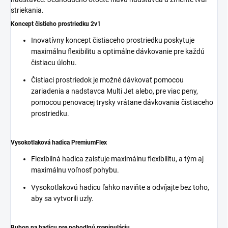
striekania.
Koncept čistieho prostriedku 2v1
Inovatívny koncept čistiaceho prostriedku poskytuje
maximálnu flexibilitu a optimálne dávkovanie pre každú
čistiacu úlohu.
Čistiaci prostriedok je možné dávkovať pomocou
zariadenia a nadstavca Multi Jet alebo, pre viac peny,
pomocou penovacej trysky vrátane dávkovania čistiaceho
prostriedku.
Vysokotlaková hadica
PremiumFlex
Flexibilná hadica zaisťuje maximálnu flexibilitu, a tým aj
maximálnu voľnosť pohybu.
Vysokotlakovú hadicu ľahko naviňte a odvíjajte bez toho,
aby sa vytvorili uzly.
Bubon na hadicu pre pohodlnú manipuláciu