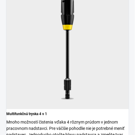
Multifunkčná tryska 4 v 1
Mnoho možností čistenia vďaka 4 rôznym prúdom v jednom
pracovnom nadstavci. Pre väčšie pohodlie nie je potrebné meniť
nadstavec. Jednoducho otočte hlavu nadstavca a zmeňte tvar