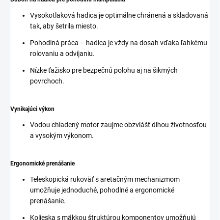
Vysokotlaková hadica je optimálne chránená a skladovaná
tak, aby šetrila miesto.
Pohodlná práca – hadica je vždy na dosah vďaka ľahkému
rolovaniu a odvíjaniu.
Nízke ťažisko pre bezpečnú polohu aj na šikmých
povrchoch.
Vynikajúci výkon
Vodou chladený motor zaujme obzvlášť dlhou životnosťou
a vysokým výkonom.
Ergonomické prenášanie
Teleskopická rukoväť s aretačným mechanizmom
umožňuje jednoduché, pohodlné a ergonomické
prenášanie.
Kolieska s mäkkou štruktúrou komponentov umožňujú