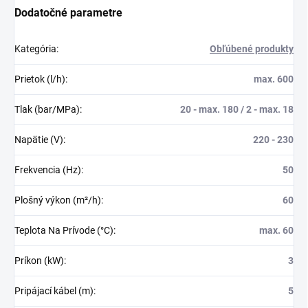
Dodatočné parametre
Kategória
:
Obľúbené produkty
Prietok (l/h)
:
max. 600
Tlak (bar/MPa)
:
20 - max. 180 / 2 - max. 18
Napätie (V)
:
220 - 230
Frekvencia (Hz)
:
50
Plošný výkon (m²/h)
:
60
Teplota Na Prívode (°C)
:
max. 60
Príkon (kW)
:
3
Pripájací kábel (m)
:
5