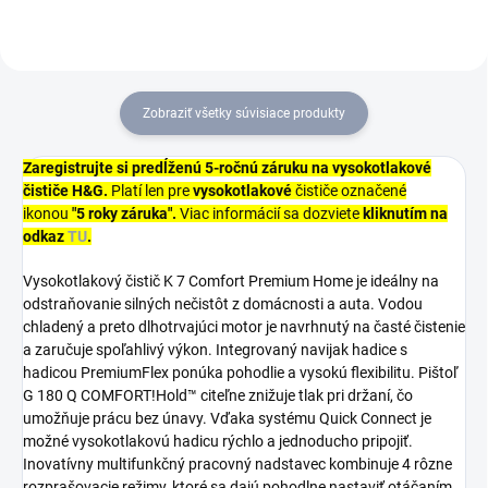
Zobraziť všetky súvisiace produkty
Zaregistrujte si predĺženú 5-ročnú záruku na vysokotlakové
čističe H&G.
Platí len pre
vysokotlakové
čističe označené
ikonou
"5 roky záruka".
Viac informácií sa dozviete
kliknutím na
odkaz
TU
.
Vysokotlakový čistič K 7 Comfort Premium Home je ideálny na
odstraňovanie silných nečistôt z domácnosti a auta. Vodou
chladený a preto dlhotrvajúci motor je navrhnutý na časté čistenie
a zaručuje spoľahlivý výkon. Integrovaný navijak hadice s
hadicou
PremiumFlex
ponúka pohodlie a vysokú flexibilitu. Pištoľ
G 180 Q COMFORT!Hold™ citeľne znižuje tlak pri držaní, čo
umožňuje prácu bez únavy. Vďaka systému
Quick Connect
je
možné vysokotlakovú hadicu rýchlo a jednoducho pripojiť.
Inovatívny multifunkčný pracovný nadstavec kombinuje 4 rôzne
rozprašovacie režimy, ktoré sa dajú pohodlne nastaviť otáčaním