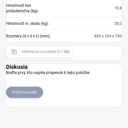
Hmotnosť bez
18,8
príslušenstva (kg)
:
Hmotnosť vr. obalu (kg)
:
28,2
Rozmery (d x š x v) (mm)
:
465 x 354 x 750
Informácia o produkte (3.7 MB)
Diskusia
Buďte prvý, kto napíše príspevok k tejto položke.
Pridať komentár