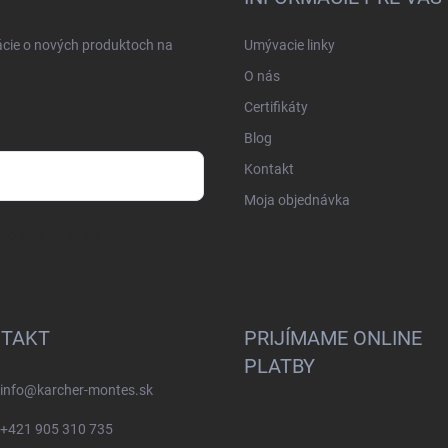
ácie o nových produktoch na
Umývacie linky
O nás
Certifikáty
Blog
Kontakt
Moja objednávka
osobných údajov
TAKT
PRIJÍMAME ONLINE
PLATBY
info
@
karcher-montes.sk
+421 905 310 735