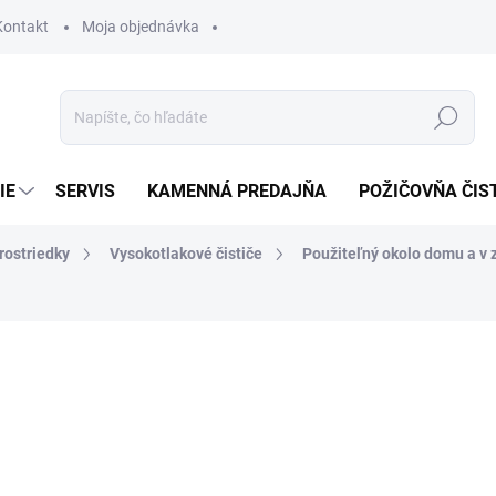
Kontakt
Moja objednávka
Hľadať
IE
SERVIS
KAMENNÁ PREDAJŇA
POŽIČOVŇA ČIS
rostriedky
Vysokotlakové čističe
Použiteľný okolo domu a v 
otenia
32 €
25,92 €
21,07 € bez DPH
Jednotková
SKLADOM U DODÁVATEĽA (