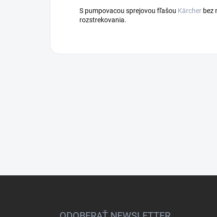
S pumpovacou sprejovou fľašou
Kärcher
bez 
rozstrekovania.
Z
á
p
ä
ODOBERAŤ NEWSLETTER