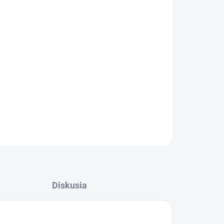
Pridať do košíka
OPÝTAŤ SA
STRÁŽIŤ
Diskusia