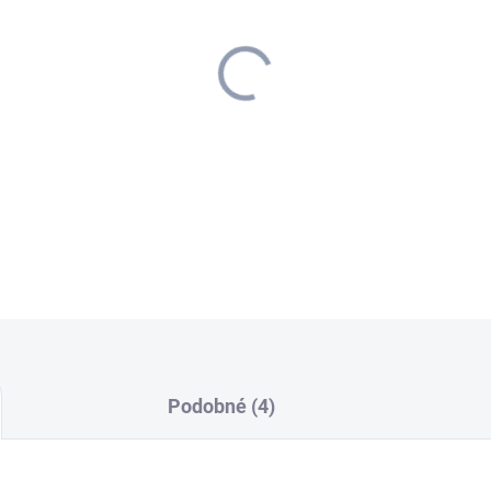
cena:
−
+
DETAILNÉ INFORMÁCIE
Podobné (4)