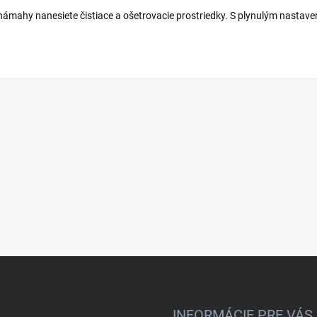
námahy nanesiete čistiace a ošetrovacie prostriedky. S plynulým nastav
INFORMÁCIE PRE VÁS