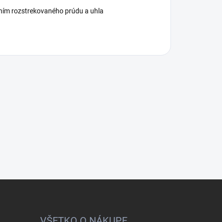
ením rozstrekovaného prúdu a uhla
VŠETKO O NÁKUPE