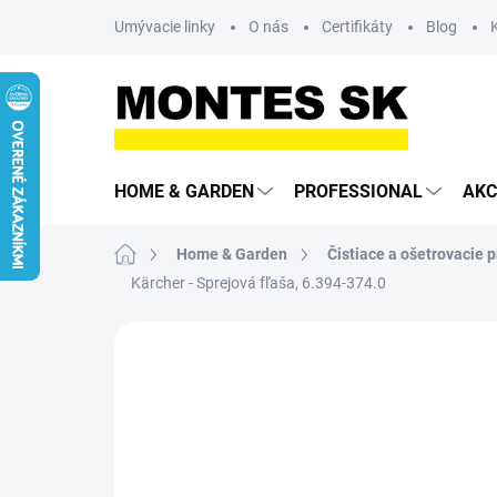
Prejsť
Umývacie linky
O nás
Certifikáty
Blog
na
obsah
HOME & GARDEN
PROFESSIONAL
AKC
Domov
Home & Garden
Čistiace a ošetrovacie p
Kärcher - Sprejová fľaša, 6.394-374.0
Neohodnotené
Podrobnosti hodn