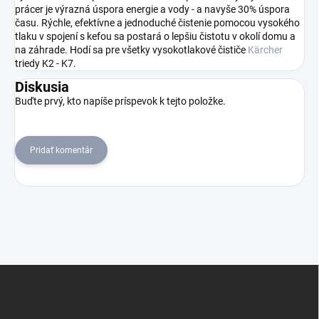
prácer je výrazná úspora energie a vody - a navyše 30% úspora
času. Rýchle, efektívne a jednoduché čistenie pomocou vysokého
tlaku v spojení s kefou sa postará o lepšiu čistotu v okolí domu a
na záhrade. Hodí sa pre všetky vysokotlakové čističe
Kärcher
triedy K2 - K7.
Diskusia
Buďte prvý, kto napíše príspevok k tejto položke.
Pridať komentár
Z
á
p
ä