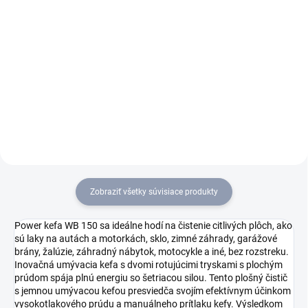
Detail
Detail
Optimálnu podporu môžete
Pre ešte väčšiu kontrolu:
získať prostredníctvom
Vysokotlakový čistič K 5 Power
aplikácie Kärcher Home &
Control Aplikáciou Kärcher
Garden: Vysokotlakový čistič K
Home & Garden, pištoľ G 160 Q
4 Power Control s pištoľ G 160
Power Control, nástavec Vario
Q Power Control, súprava pre
Power a systém Kärcher Plug
auto a dom
'n'...
Zobraziť všetky súvisiace produkty
Power kefa WB 150 sa ideálne hodí na čistenie citlivých plôch, ako
sú laky na autách a motorkách, sklo, zimné záhrady, garážové
brány, žalúzie, záhradný nábytok, motocykle a iné, bez rozstreku.
Inovačná umývacia kefa s dvomi rotujúcimi tryskami s plochým
prúdom spája plnú energiu so šetriacou silou. Tento plošný čistič
s jemnou umývacou kefou presviedča svojím efektívnym účinkom
vysokotlakového prúdu a manuálneho prítlaku kefy. Výsledkom