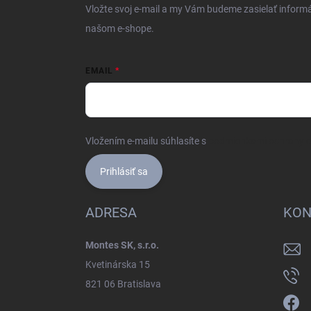
i
Vložte svoj e-mail a my Vám budeme zasielať inform
e
našom e-shope.
EMAIL
Vložením e-mailu súhlasíte s
podmienkami ochrany 
Prihlásiť sa
ADRESA
KON
Montes SK, s.r.o.
Kvetinárska 15
821 06 Bratislava