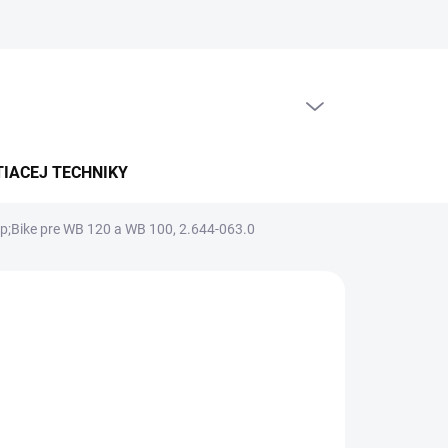
PRÁZDNY KOŠÍK
NÁKUPNÝ
KOŠÍK
TIACEJ TECHNIKY
;Bike pre WB 120 a WB 100, 2.644-063.0