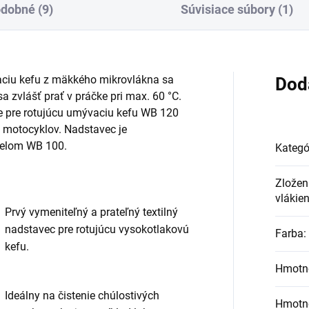
dobné (9)
Súvisiace súbory (1)
ciu kefu z mäkkého mikrovlákna sa
Dod
 zvlášť prať v práčke pri max. 60 °C.
 pre rotujúcu umývaciu kefu WB 120
a motocyklov. Nadstavec je
delom WB 100.
Kategó
Zloženi
vlákie
Prvý vymeniteľný a prateľný textilný
nadstavec pre rotujúcu vysokotlakovú
Farba
:
kefu.
Hmotno
Ideálny na čistenie chúlostivých
Hmotno