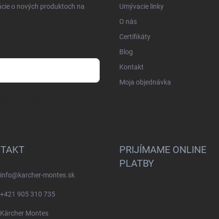
ácie o nových produktoch na
Umývacie linky
O nás
Certifikáty
Blog
Kontakt
Moja objednávka
osobných údajov
TAKT
PRIJÍMAME ONLINE
PLATBY
info
@
karcher-montes.sk
+421 905 310 735
Kärcher Montes