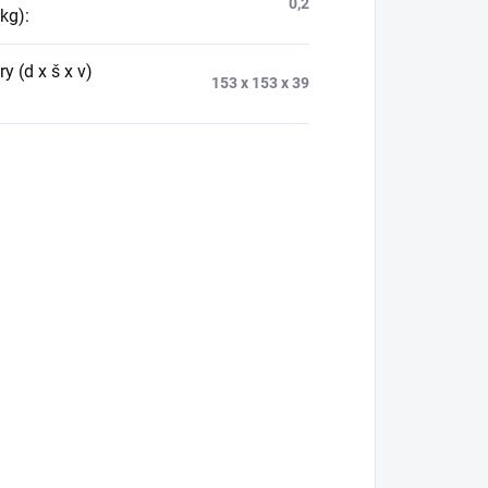
0,2
(kg)
:
 (d x š x v)
153 x 153 x 39