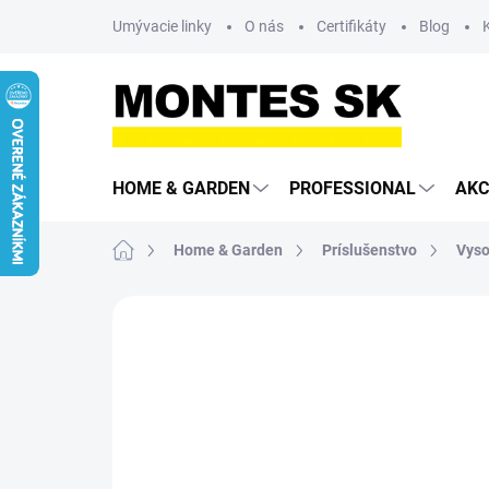
Prejsť
Umývacie linky
O nás
Certifikáty
Blog
na
obsah
HOME & GARDEN
PROFESSIONAL
AKC
Domov
Home & Garden
Príslušenstvo
Vyso
Neohodnotené
Podrobnosti hodn