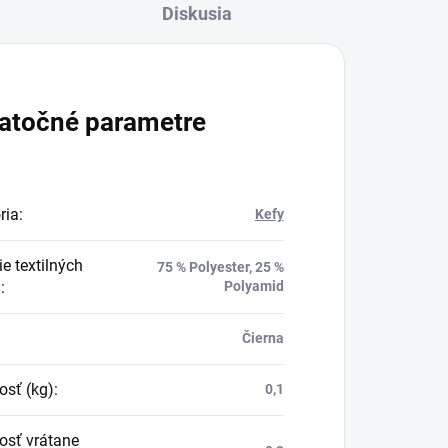
Diskusia
atočné parametre
ria
:
Kefy
e textilných
75 % Polyester, 25 %
n
:
Polyamid
Čierna
sť (kg)
:
0,1
sť vrátane