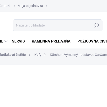
Kontakt
Moja objednávka
Hľadať
IE
SERVIS
KAMENNÁ PREDAJŇA
POŽIČOVŇA ČIS
kotlakové čističe
Kefy
Kärcher - Výmenný nadstavec Car&amp
otenia
44,28 €
36 € bez DPH
Jednotková
SKLADOM
cena: