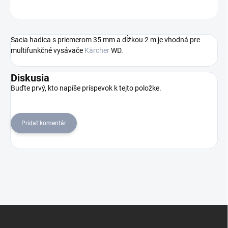
OPÝTAŤ SA
STRÁŽIŤ
Sacia hadica s priemerom 35 mm a dĺžkou 2 m je vhodná pre
multifunkčné vysávače
Kärcher
WD.
Diskusia
Buďte prvý, kto napíše príspevok k tejto položke.
Pridať komentár
Z
á