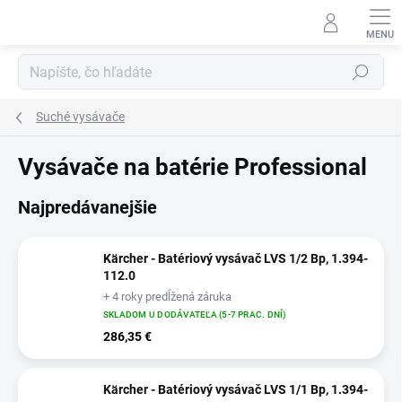
Prejsť
na
obsah
Hľadať
Suché vysávače
Vysávače na batérie Professional
Najpredávanejšie
Kärcher - Batériový vysávač LVS 1/2 Bp, 1.394-
112.0
+ 4 roky predĺžená záruka
SKLADOM U DODÁVATEĽA (5-7 PRAC. DNÍ)
286,35 €
Kärcher - Batériový vysávač LVS 1/1 Bp, 1.394-