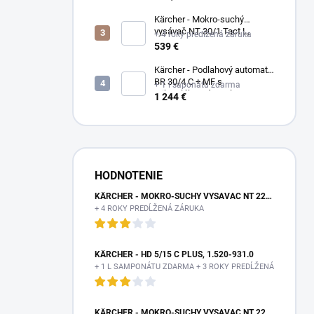
Kärcher - Mokro-suchý
vysávač NT 30/1 Tact L,
+ 4 roky predĺžená záruka
1.148-201.0
539 €
Kärcher - Podlahový automat
BR 30/4 C + MF s
+ 1 l saponátu zdarma
mikrovláknovým valcom,
1 244 €
1.783-223.0
HODNOTENIE
KÄRCHER - MOKRO-SUCHÝ VYSÁVAČ NT 22/1 AP TE L, 1.378-610.0
+ 4 ROKY PREDĹŽENÁ ZÁRUKA
KÄRCHER - HD 5/15 C PLUS, 1.520-931.0
+ 1 L SAMPONÁTU ZDARMA + 3 ROKY PREDĹŽENÁ ZÁRUKA
KÄRCHER - MOKRO-SUCHÝ VYSÁVAČ NT 22/1 AP TE L, 1.378-610.0