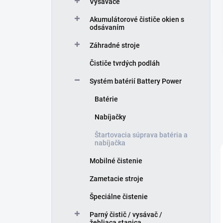
Vysávače
e
l
Akumulátorové čističe okien s
odsávaním
Záhradné stroje
Čističe tvrdých podláh
Systém batérií Battery Power
Batérie
Nabíjačky
Štartovacia súprava batéria a
nabíjačka
Mobilné čistenie
Zametacie stroje
Špeciálne čistenie
Parný čistič / vysávač /
žehliaca stanica