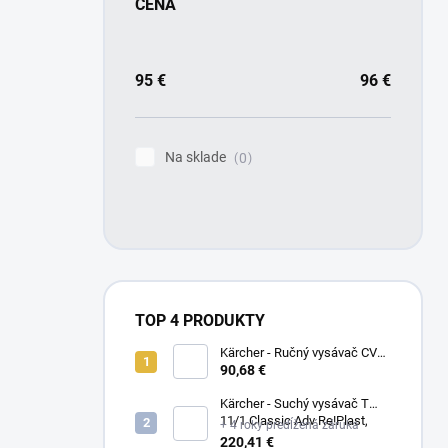
CENA
95
€
96
€
Na sklade
0
TOP 4 PRODUKTY
Kärcher - Ručný vysávač CVH
3, 1.198-353.0
90,68 €
Kärcher - Suchý vysávač T
11/1 Classic Adv Re!Plast,
+ 4 roky predĺžená záruka
1.527-213.0
220,41 €