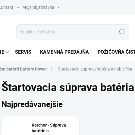
Kontakt
Moja objednávka
Hľadať
IE
SERVIS
KAMENNÁ PREDAJŇA
POŽIČOVŇA ČIS
ém batérií Battery Power
Štartovacia súprava batéria a nabíjačka
Štartovacia súprava batéria
Najpredávanejšie
Kärcher - Súprava
batérie a