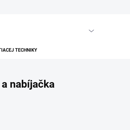
PRÁZDNY KOŠÍK
NÁKUPNÝ
KOŠÍK
TIACEJ TECHNIKY
 a nabíjačka