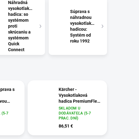
Náhradná
vysokotlaková
Súprava s
hadica: so
náhradnou
systémom
vysokotlakovou
proti
hadicou:
skrúcaniu a
Systém od
systémom
roku 1992
Quick
Connect
úprava s
Kärcher -
Vysokotlaková
ovou
hadica PremiumFlex
12,
Anti-Twist H 10 Q,
SKLADOM U
2.643-585.0
(5-7
DODÁVATEĽA (5-7
PRAC. DNÍ)
86,51 €