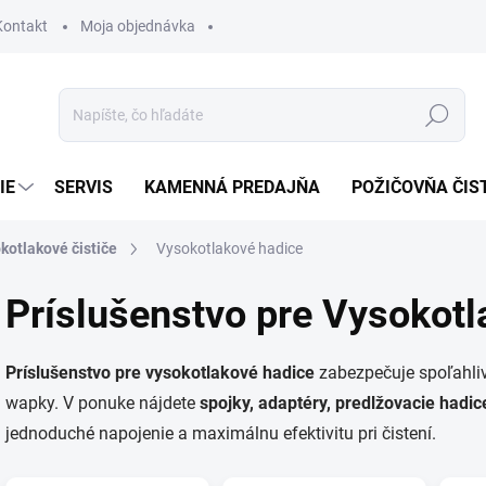
Kontakt
Moja objednávka
Hľadať
IE
SERVIS
KAMENNÁ PREDAJŇA
POŽIČOVŇA ČIS
kotlakové čističe
Vysokotlakové hadice
Príslušenstvo pre Vysokotl
Príslušenstvo pre vysokotlakové hadice
zabezpečuje spoľahlivé
wapky. V ponuke nájdete
spojky, adaptéry, predlžovacie hadic
jednoduché napojenie a maximálnu efektivitu pri čistení.