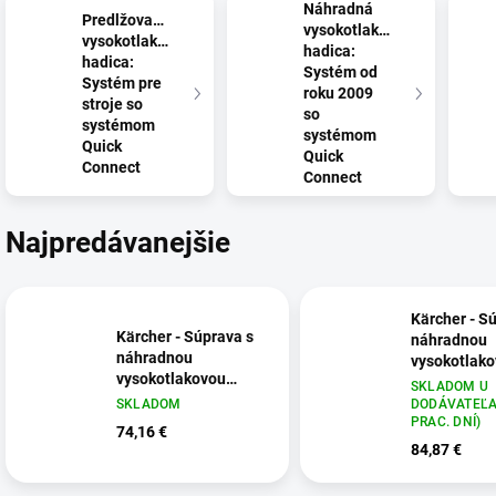
Náhradná
Predlžovacia
vysokotlaková
vysokotlaková
hadica:
hadica:
Systém od
Systém pre
roku 2009
stroje so
so
systémom
systémom
Quick
Quick
Connect
Connect
Najpredávanejšie
Kärcher - S
Kärcher - Súprava s
náhradnou
náhradnou
vysokotlak
vysokotlakovou
hadicou HK 
SKLADOM U
hadicou HK 7,5,
2.643-909.0
SKLADOM
DODÁVATEĽA 
2.643-910.0
PRAC. DNÍ)
74,16 €
84,87 €