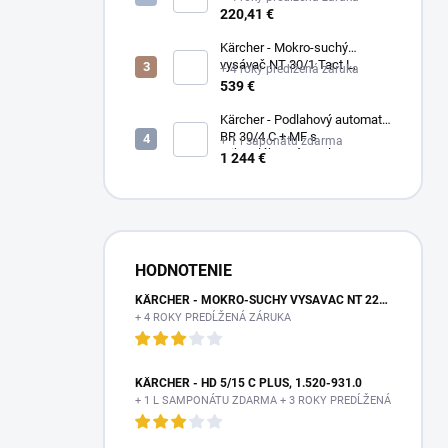
1.527-213.0
220,41 €
Kärcher - Mokro-suchý
vysávač NT 30/1 Tact L,
+ 4 roky predĺžená záruka
1.148-201.0
539 €
Kärcher - Podlahový automat
BR 30/4 C + MF s
+ 1 l saponátu zdarma
mikrovláknovým valcom,
1 244 €
1.783-223.0
HODNOTENIE
KÄRCHER - MOKRO-SUCHÝ VYSÁVAČ NT 22/1 AP TE L, 1.378-610.0
+ 4 ROKY PREDĹŽENÁ ZÁRUKA
KÄRCHER - HD 5/15 C PLUS, 1.520-931.0
+ 1 L SAMPONÁTU ZDARMA + 3 ROKY PREDĹŽENÁ ZÁRUKA