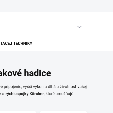
PRÁZDNY KOŠÍK
NÁKUPNÝ
KOŠÍK
TIACEJ TECHNIKY
akové hadice
 pripojenie, vyšší výkon a dlhšiu životnosť vašej
e a rýchlospojky Kärcher
, ktoré umožňujú