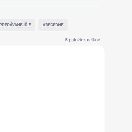
PREDÁVANEJŠIE
ABECEDNE
5
položiek celkom
43-909.0
2.643-910.0
ĽA (5-7
SKLADOM
AC. DNÍ)
Kärcher - Súprava s
 s
náhradnou
vysokotlakovou