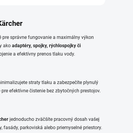
Kärcher
é pre správne fungovanie a maximálny výkon
ty ako
adaptéry, spojky, rýchlospojky či
enie a efektívny prenos tlaku vody.
nimalizujete straty tlaku a zabezpečíte plynulý
pre efektívne čistenie bez zbytočných prestojov.
cher
jednoducho zväčšíte pracovný dosah vašej
y, fasády, parkoviská alebo priemyselné priestory.