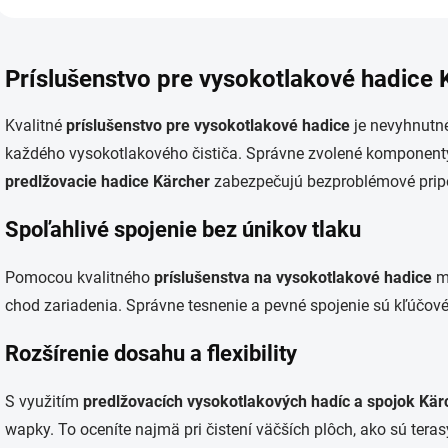
O
v
Príslušenstvo pre vysokotlakové hadice 
l
á
d
Kvalitné
príslušenstvo pre vysokotlakové hadice
je nevyhnutn
a
každého vysokotlakového čističa. Správne zvolené komponen
c
i
predlžovacie hadice Kärcher
zabezpečujú bezproblémové pripoj
e
p
Spoľahlivé spojenie bez únikov tlaku
r
v
k
Pomocou kvalitného
príslušenstva na vysokotlakové hadice
mi
y
chod zariadenia. Správne tesnenie a pevné spojenie sú kľúčové 
v
ý
p
Rozšírenie dosahu a flexibility
i
s
S využitím
predlžovacích vysokotlakových hadíc a spojok Kär
u
wapky. To oceníte najmä pri čistení väčších plôch, ako sú teras