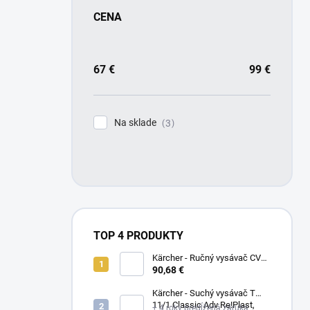
CENA
67
€
99
€
Na sklade
3
TOP 4 PRODUKTY
Kärcher - Ručný vysávač CVH
3, 1.198-353.0
90,68 €
Kärcher - Suchý vysávač T
11/1 Classic Adv Re!Plast,
+ 4 roky predĺžená záruka