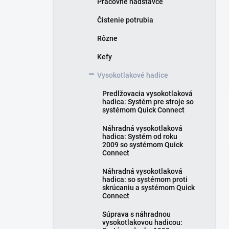
Pracovné nadstavce
e
l
Čistenie potrubia
Rôzne
Kefy
Vysokotlakové hadice
Predlžovacia vysokotlaková
hadica: Systém pre stroje so
systémom Quick Connect
Náhradná vysokotlaková
hadica: Systém od roku
2009 so systémom Quick
Connect
Náhradná vysokotlaková
hadica: so systémom proti
skrúcaniu a systémom Quick
Connect
Súprava s náhradnou
vysokotlakovou hadicou: